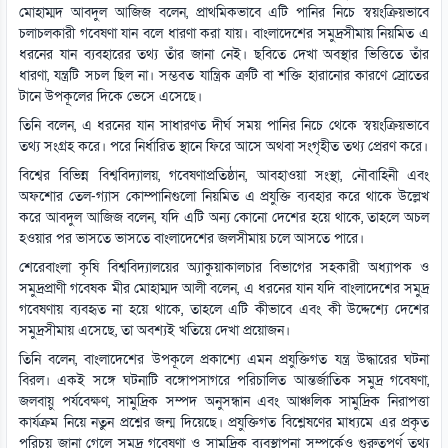
মোহাম্মদ আবদুল আজিজ বলেন, প্রাথমিকভাবে এটি পানির নিচে স্বয়ংক্রিয়ভাবে
চলাচলকারী গবেষণা যান বলে ধারণা করা যায়। বাংলাদেশের সমুদ্রসীমায় নিয়মিত এ
ধরনের যান ব্যবহারের তথ্য তাঁর জানা নেই। ছবিতে দেখা অবস্থার ভিত্তিতে তাঁর
ধারণা, যন্ত্রটি সচল ছিল না। সম্ভবত যান্ত্রিক ত্রুটি বা শক্তি হারানোর কারণে স্রোতের
টানে উপকূলের দিকে ভেসে এসেছে।
তিনি বলেন, এ ধরনের যান সাধারণত দীর্ঘ সময় পানির নিচে থেকে স্বয়ংক্রিয়ভাবে
তথ্য সংগ্রহ করে। পরে নির্ধারিত স্থানে ফিরে আসে অথবা সংগৃহীত তথ্য প্রেরণ করে।
বিশ্বের বিভিন্ন বিশ্ববিদ্যালয়, গবেষণাপ্রতিষ্ঠান, আবহাওয়া সংস্থা, নৌবাহিনী এবং
অফশোর তেল-গ্যাস কোম্পানিগুলো নিয়মিত এ প্রযুক্তি ব্যবহার করে থাকে উল্লেখ
করে আবদুল আজিজ বলেন, যদি এটি অন্য কোনো দেশের হয়ে থাকে, তাহলে অচল
হওয়ার পর ভাসতে ভাসতে বাংলাদেশের জলসীমায় চলে আসতে পারে।
শেরেবাংলা কৃষি বিশ্ববিদ্যালয়ের অ্যাকুয়াকালচার বিভাগের সহকারী অধ্যাপক ও
সমুদ্রপ্রাণী গবেষক মীর মোহাম্মদ আলী বলেন, এ ধরনের যান যদি বাংলাদেশের সমুদ্র
গবেষণায় ব্যবহৃত না হয়ে থাকে, তাহলে এটি কীভাবে এবং কী উদ্দেশ্যে দেশের
সমুদ্রসীমায় এসেছে, তা অবশ্যই খতিয়ে দেখা প্রয়োজন।
তিনি বলেন, বাংলাদেশের উপকূলে প্রকাশ্যে এমন প্রযুক্তিগত যন্ত্র উদ্ধারের ঘটনা
বিরল। একই সঙ্গে ঘটনাটি বঙ্গোপসাগরে পরিচালিত আন্তর্জাতিক সমুদ্র গবেষণা,
জলবায়ু পর্যবেক্ষণ, সামুদ্রিক সম্পদ অনুসন্ধান এবং আঞ্চলিক সামুদ্রিক নিরাপত্তা
কার্যক্রম নিয়ে নতুন প্রশ্নের জন্ম দিয়েছে। প্রযুক্তিগত বিশ্লেষণের মাধ্যমে এর প্রকৃত
পরিচয় জানা গেলে সমুদ্র গবেষণা ও সামুদ্রিক ব্যবস্থাপনা সম্পর্কেও গুরুত্বপূর্ণ তথ্য