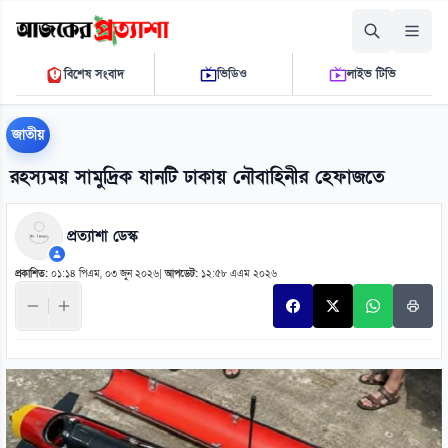
সোমবার, ১০ আগস্ট ২০২৬
বিশেষ সংবাদ
ভিডিও
লাইভ টিভি
১২:১৭:০২ পি.এম.
THE DAILY AJKER PROTTASHA
জাতীয়
রহস্যময় সামুদ্রিক যানটি ঢাকায় নৌবাহিনীর হেফাজতে
প্রত্যাশা ডেস্ক
প্রকাশিত:
০১:১৪ পিএম, ০৩ জুন ২০২৬
|
আপডেট:
১২:৫৮ এএম ২০২৬