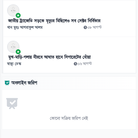
১১
শেখ হাসিনাসহ হাদি হত্যার আসামিদের ফেরত চায় বাংলাদেশ
জাতীয় ট্র্যাজেডি সড়কে মৃত্যুর মিছিলেও সব সেক্টর নির্বিকার
১০ আগস্ট
খান মুহঃ আশরাফুল আলম
০৮ আগস্ট
১২
প্রধানমন্ত্রীর সঙ্গে বৈঠকের পর ভারতীয় হাইকমিশনারের বার্তা
১০ আগস্ট
মুখ-মাড়ি-গলায় নীরবে আঘাত হানে সিগারেটের ধোঁয়া
স্বাস্থ্য ডেস্ক
০৬ আগস্ট
১৩
অলসদের দিন আজ, বিশ্রামে কাটুক সময়
অনলাইন জরিপ
১০ আগস্ট
১৪
যে কারণে আত্মহত্যা করতে চেয়েছিলেন গোবিন্দ
১০ আগস্ট
কোনো সক্রিয় জরিপ নেই
১৫
৩১ বছরের অপেক্ষা শেষে চ্যাম্পিয়ন ব্রাজিল