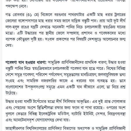
শুরু করা হয়। নৌবাহিনী এর ফরেনসিক পরীক্ষা-নিরীক্ষাসহ প্রয়োজনীয় পরবর্তী
পদক্ষেপ নেবে।
গত রোববার (৩১ মে) বিকেলে বরগুনার পাথরঘাটার একটি মাছ ধরার ট্রলারের
জেলেরা বঙ্গোপসাগরে মাছ ধরার সময় জালে যান্ত্রিক বস্তুটি পান। প্রায় আট ফুট দীর্ঘ
লাল-হলুদ রঙের যন্ত্রটি দেখতে অনেকটা পানির নিচে চলাচলকারী স্বয়ংক্রিয় যানের
মতো। এটি উদ্ধারের পর স্থানীয় জেলে সম্প্রদায়, প্রশাসন ও গবেষকদের মধ্যে
ব্যাপক কৌতূহল সৃষ্টি হয়। সংবাদ প্রকাশের পর বিষয়টি দেশজুড়ে আলোচনার জন্ম
দেয়।
গবেষণা যান হওয়ার ধারণা:
সামুদ্রিক প্রাণিবিজ্ঞানীদের প্রাথমিক ধারণা, উদ্ধার হওয়া
বস্তুটি পানির নিচে স্বয়ংক্রিয়ভাবে চলাচলকারী গবেষণা যান হতে পারে। বিশ্বের বিভিন্ন
দেশে সমুদ্র গবেষণা, পরিবেশ পর্যবেক্ষণ, সমুদ্রতলের মানচিত্রায়ণ, জলবায়ুবিষয়ক তথ্য
সংগ্রহ এবং সামরিক নজরদারির কাজে এ ধরনের যান ব্যবহৃত হয়। তবে
বাংলাদেশের উপকূলসংলগ্ন সমুদ্রে এমন একটি যান কীভাবে এলো, তা নিয়ে প্রশ্ন
উঠেছে।
উদ্ধার হওয়া যানটি টর্পেডোর মতো দীর্ঘ সিলিন্ডার আকৃতির। এর দুই প্রান্ত গোলাকার
এবং পেছনের অংশে স্থিতিশীলতা রক্ষার জন্য ফ্যান বা পাখা রয়েছে। ওপরের অংশ
খুললে ভেতরে বিভিন্ন ইলেকট্রনিক মডিউল, ব্যাটারি ইউনিট, সেন্সর, নিয়ন্ত্রণব্যবস্থা
এবং অ্যানটেনাসদৃশ যোগাযোগযন্ত্র দেখা যায়।
জাহাঙ্গীরনগর বিশ্ববিদ্যালয়ের প্রাণিবিদ্যা বিভাগের অধ্যাপক ও সামুদ্রিক প্রাণিবিজ্ঞানী