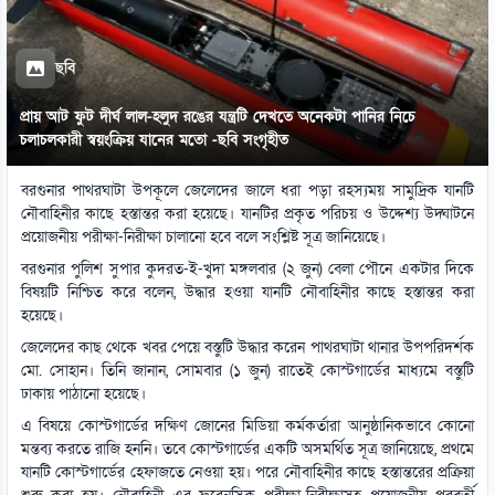
ছবি
প্রায় আট ফুট দীর্ঘ লাল-হলুদ রঙের যন্ত্রটি দেখতে অনেকটা পানির নিচে
চলাচলকারী স্বয়ংক্রিয় যানের মতো -ছবি সংগৃহীত
বরগুনার পাথরঘাটা উপকূলে জেলেদের জালে ধরা পড়া রহস্যময় সামুদ্রিক যানটি
নৌবাহিনীর কাছে হস্তান্তর করা হয়েছে। যানটির প্রকৃত পরিচয় ও উদ্দেশ্য উদ্ঘাটনে
প্রয়োজনীয় পরীক্ষা-নিরীক্ষা চালানো হবে বলে সংশ্লিষ্ট সূত্র জানিয়েছে।
বরগুনার পুলিশ সুপার কুদরত-ই-খুদা মঙ্গলবার (২ জুন) বেলা পৌনে একটার দিকে
বিষয়টি নিশ্চিত করে বলেন, উদ্ধার হওয়া যানটি নৌবাহিনীর কাছে হস্তান্তর করা
হয়েছে।
জেলেদের কাছ থেকে খবর পেয়ে বস্তুটি উদ্ধার করেন পাথরঘাটা থানার উপপরিদর্শক
মো. সোহান। তিনি জানান, সোমবার (১ জুন) রাতেই কোস্টগার্ডের মাধ্যমে বস্তুটি
ঢাকায় পাঠানো হয়েছে।
এ বিষয়ে কোস্টগার্ডের দক্ষিণ জোনের মিডিয়া কর্মকর্তারা আনুষ্ঠানিকভাবে কোনো
মন্তব্য করতে রাজি হননি। তবে কোস্টগার্ডের একটি অসমর্থিত সূত্র জানিয়েছে, প্রথমে
যানটি কোস্টগার্ডের হেফাজতে নেওয়া হয়। পরে নৌবাহিনীর কাছে হস্তান্তরের প্রক্রিয়া