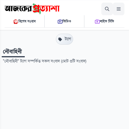
শনিবার, ০৮ আগস্ট ২০২৬
বিশেষ সংবাদ
ভিডিও
লাইভ টিভি
০৫ ২৩ ৫৯ পি.এম.
THE DAILY AJKER PROTTASHA
ট্যাগ
নৌবাহিনী
"নৌবাহিনী" ট্যাগ সম্পর্কিত সকল সংবাদ (মোট ৩টি সংবাদ)