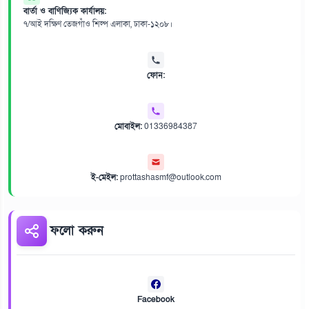
বার্তা ও বাণিজ্যিক কার্যালয়:
৭/আই দক্ষিণ তেজগাঁও শিল্প এলাকা, ঢাকা-১২০৮।
ফোন:
মোবাইল:
01336984387
ই-মেইল:
prottashasmf@outlook.com
ফলো করুন
Facebook