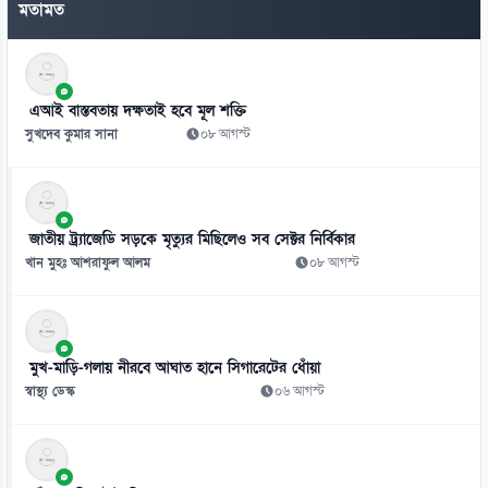
মতামত
০৮ আগস্ট
৭
সাভারে বিএনপি নেতাকে হত্যার হুমকি, ব্যাগে গুলি-কাফন
এআই বাস্তবতায় দক্ষতাই হবে মূল শক্তি
০৮ আগস্ট
সুখদেব কুমার সানা
০৮ আগস্ট
৮
সাড়ে ৬ বছরে মোটরসাইকেল দুর্ঘটনায় নিহত ১৫৭১২
০৮ আগস্ট
জাতীয় ট্র্যাজেডি সড়কে মৃত্যুর মিছিলেও সব সেক্টর নির্বিকার
খান মুহঃ আশরাফুল আলম
০৮ আগস্ট
মুখ-মাড়ি-গলায় নীরবে আঘাত হানে সিগারেটের ধোঁয়া
স্বাস্থ্য ডেস্ক
০৬ আগস্ট