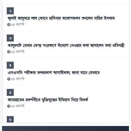
২
জুলাই জাদুঘরে লাল ফোনে হাসিনার কথোপকথন শুনলেন নাহিদ ইসলাম
০৮ আগস্ট
৩
কালুরঘাট বেতার কেন্দ্র সংরক্ষণে উদ্যোগ নেওয়ার কথা জানালেন তথ্য প্রতিমন্ত্রী
০৮ আগস্ট
৪
এসএসসি পরীক্ষার ফলপ্রকাশ আগামীকাল, জানা যাবে যেভাবে
০৮ আগস্ট
৫
জামায়াতের প্রদর্শনীতে মুক্তিযুদ্ধের ইতিহাস নিয়ে বিতর্ক
০৮ আগস্ট
৬
দীর্ঘদিনের অসুস্থতার পর না ফেরার দেশে মেসির বাবা