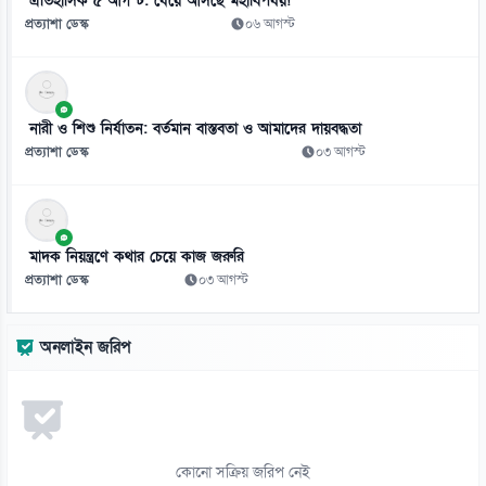
ঐতিহাসিক ৫ আগস্ট: ধেয়ে আসছে মহাবিপর্যয়!
প্রত্যাশা ডেস্ক
০৬ আগস্ট
১০
জামিনে থাকা তনু হত্যার আসামি হাফিজুরকে আত্মসমর্পণের নির্দেশ
০৬ আগস্ট
নারী ও শিশু নির্যাতন: বর্তমান বাস্তবতা ও আমাদের দায়বদ্ধতা
১১
প্রত্যাশা ডেস্ক
০৩ আগস্ট
পাসওয়ার্ড নয় এখন ভরসা পাসকী, কীভাবে নিরাপত্তা দেবে?
০৬ আগস্ট
১২
মাদক নিয়ন্ত্রণে কথার চেয়ে কাজ জরুরি
ভিনিসিয়ুসকে ‘হুমকি’ দিয়ে সুর নরম রিয়ালের, আর্সেনালের নতুন প্রস্তাব
প্রত্যাশা ডেস্ক
০৩ আগস্ট
০৬ আগস্ট
১৩
অনলাইন জরিপ
রুশ বাহিনীর রাতভর ড্রোন-ক্ষেপণাস্ত্র হামলায় কিয়েভে নিহত ১৭
০৬ আগস্ট
১৪
ইয়েমেনে সামরিক শিবিরে ভয়াবহ হামলা, নিহত ৩০
কোনো সক্রিয় জরিপ নেই