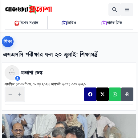
শুক্রবার, ০৭ আগস্ট ২০২৬
বিশেষ সংবাদ
ভিডিও
লাইভ টিভি
০৩ ০৭ ২৫ এ.এম.
THE DAILY AJKER PROTTASHA
শিক্ষা
এসএসসি পরীক্ষার ফল ২০ জুলাই: শিক্ষামন্ত্রী
প্রত্যাশা ডেস্ক
প্রকাশিত:
১৫:৩৩ পিএম, ০৮ জুন ২০২৬
|
আপডেট:
২৩:৫১ এএম ২০২৬