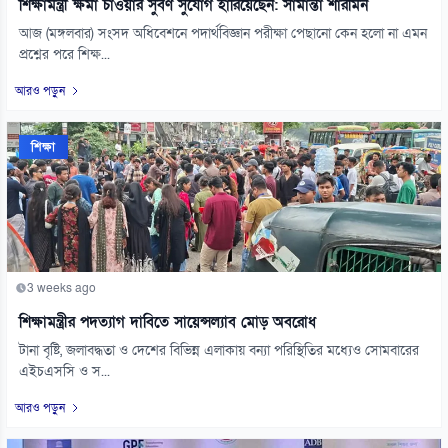
শিক্ষামন্ত্রী ক্ষমা চাওয়ার সুবর্ণ সুযোগ হারিয়েছেন: সামান্তা শারমিন
আজ (মঙ্গলবার) সংসদ অধিবেশনে পদার্থবিজ্ঞান পরীক্ষা পেছানো কেন হলো না এমন
প্রশ্নের পরে শিক্ষ...
আরও পড়ুন
শিক্ষা
3 weeks ago
শিক্ষামন্ত্রীর পদত্যাগ দাবিতে সায়েন্সল্যাব মোড় অবরোধ
টানা বৃষ্টি, জলাবদ্ধতা ও দেশের বিভিন্ন এলাকায় বন্যা পরিস্থিতির মধ্যেও সোমবারের
এইচএসসি ও স...
আরও পড়ুন