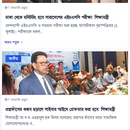
1 month ago
ঢাকা থেকে মনিটরিং হবে সারাদেশের এইচএসসি পরীক্ষা: শিক্ষামন্ত্রী
দেশব্যাপী এইচএসসি ও সমমান পরীক্ষা শুরু হচ্ছে আগামীকাল বৃহস্পতিবার (২
জুলাই)। পরীক্ষাকে নকল...
আরও পড়ুন
জাতীয়
1 month ago
প্রশ্নফাঁসের গুজব ছড়ালে সাইবার আইনে গ্রেফতার করা হবে: শিক্ষামন্ত্রী
শিক্ষামন্ত্রী আ ন ম এহছানুল হক মিলন বলেছেন, প্রশ্নপত্র ফাঁসের নামে সামাজিক
যোগাযোগমাধ্যম ব...