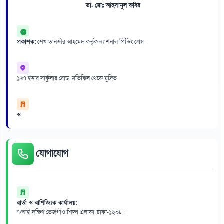
ডা. মোঃ আহসানুল কবির
প্রকাশক:
শেখ তানভীর আহমেদ কর্তৃক ন্যাশনাল প্রিন্টিং প্রেস
১৬৭ ইনার সার্কুলার রোড, মতিঝিল থেকে মুদ্রিত
ও
যোগাযোগ
বার্তা ও বাণিজ্যিক কার্যালয়:
৭/আই দক্ষিণ তেজগাঁও শিল্প এলাকা, ঢাকা-১২০৮।