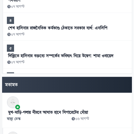
পদত্যাগ
০৭ আগস্ট
৪
শেখ হাসিনার রাজনৈতিক কর্মকাণ্ড ঠেকাতে সরকার ব্যর্থ: এনসিপি
০৭ আগস্ট
৫
দিল্লিতে হাসিনার বক্তব্যে সম্পর্কের ভবিষ্যৎ নিয়ে উদ্বেগ: শামা ওবায়েদ
০৭ আগস্ট
৬
মানবতাবিরোধী অপরাধের খসড়া তদন্তে জাফর ইকবালসহ চারজনের নাম
মতামত
০৭ আগস্ট
৭
চার বিভাগ ও মন্ত্রণালয়ে নতুন সচিব নিয়োগ ও পদায়ন
মুখ-মাড়ি-গলায় নীরবে আঘাত হানে সিগারেটের ধোঁয়া
০৬ আগস্ট
স্বাস্থ্য ডেস্ক
০৬ আগস্ট
৮