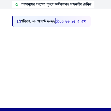
গণমানুষের প্রত্যাশা পূরণে অঙ্গীকারবদ্ধ সৃজনশীল দৈনিক
শনিবার, ০৮ আগস্ট ২০২৬
০৫:২৬:১৬ এ.এম.