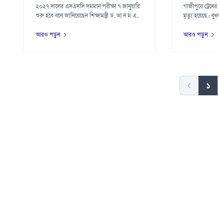
২০২৭ সালের এসএসসি সমমান পরীক্ষা ৭ জানুয়ারি
গাজীপুরে ট্রেনের 
শুরু হবে বলে জানিয়েছেন শিক্ষামন্ত্রী ড. আ ন ম এ...
মৃত্যু হয়েছে। বু
আরও পড়ুন
আরও পড়ুন
১