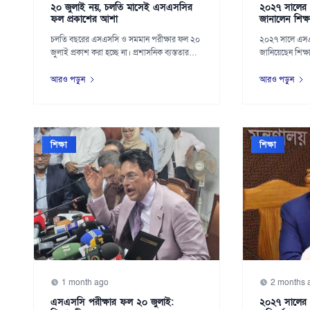
২০ জুলাই নয়, চলতি মাসেই এসএসসির
২০২৭ সালের 
ফল প্রকাশের আশা
জানালেন শিক্ষামন
চলতি বছরের এসএসসি ও সমমান পরীক্ষার ফল ২০
২০২৭ সালে এসএ
জুলাই প্রকাশ করা হচ্ছে না। প্রশাসনিক ব্যস্ততার
জানিয়েছেন শিক্ষা
কা...
আ...
আরও পড়ুন
আরও পড়ুন
শিক্ষা
শিক্ষা
1 month ago
2 months 
এসএসসি পরীক্ষার ফল ২০ জুলাই:
২০২৭ সালের 