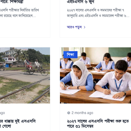
রে: শিক্ষামন্ত্রী
এইচএসসি ৬ জুন
সসি পরীক্ষার নির্ধারিত তারিখ
২০২৭ সালের এসএসসি ও সমমানের পরীক্ষা ৭
াবনা রয়েছে বলে জানিয়েছেন
জানুয়ারি এবং এইচএসসি ও সমমানেন পরীক্ষা ৬
জুন শুরু হব...
আরও পড়ুন
শিক্ষা
ago
2 months ago
নের ধাক্কায় দুই এসএসসি
২০২৭ সালের এসএসসি পরীক্ষা শুরু হতে
রাণ গেলো
পারে ৩১ ডিসেম্বর