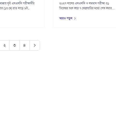
ধাক্কায় দুই এসএসসি পরীক্ষার্থীর
২০২৭ সালের এসএসসি ও সমমান পরীক্ষা ৩১
ধবার (১৩ মে) রাত সাড়ে ৯ট...
ডিসেম্বর শুরু করে ৭ ফেব্রুয়ারির মধ্যে শেষ করার
পরিকল্...
আরও পড়ুন
২
৩
৪