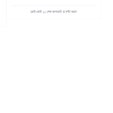
মোট ভোট: ১ | শেষ আপডেট: 8 ঘন্টা আগে