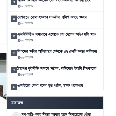
আজই কি বিয়ে করছেন রোনালদো-জর্জিনা, জল্পনা তুঙ্গে
৩
০৮ আগস্ট
দেশজুড়ে বোমা হামলার সতর্কতা, পুলিশ বলছে ‘গুজব’
৪
০৮ আগস্ট
এআইভিত্তিক সমাধানে এগোতে চায় দেশের আইএসপি খাত
৫
০৮ আগস্ট
শিশুদের ক্ষতির অভিযোগে মেটাকে ৫৭ কোটি ডলার জরিমানা
৬
০৮ আগস্ট
ট্রাম্পের কূটনীতি আসলে ‘নাটক’, অভিযোগ ইরানি স্পিকারের
৭
০৮ আগস্ট
এআইয়ের লেখা গল্পে মুগ্ধ পাঠক, চমক গবেষণায়
৮
০৮ আগস্ট
মতামত
মুখ-মাড়ি-গলায় নীরবে আঘাত হানে সিগারেটের ধোঁয়া