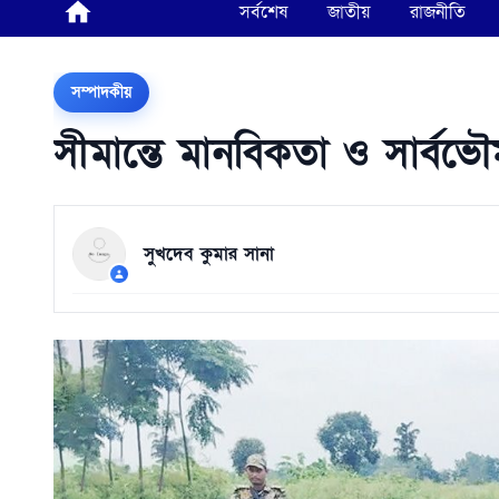
সর্বশেষ
জাতীয়
রাজনীতি
সম্পাদকীয়
সীমান্তে মানবিকতা ও সার্বভৌম
সুখদেব কুমার সানা