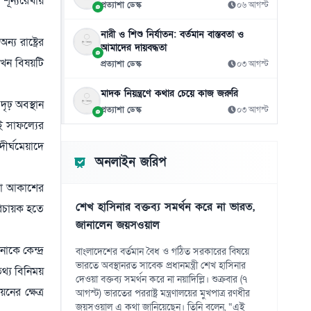
শূন্যরেখায়
শফিকুর রহমানের
প্রত্যাশা ডেস্ক
০৬ আগস্ট
০৭ আগস্ট
নারী ও শিশু নির্যাতন: বর্তমান বাস্তবতা ও
্য রাষ্ট্রের
আমাদের দায়বদ্ধতা
জুলাইয়ের ‘নীরব বিপ্লবীদের’ প্রতি নাহিদের কৃতজ্ঞতা
১১
 তখন বিষয়টি
প্রত্যাশা ডেস্ক
০৩ আগস্ট
০৭ আগস্ট
মাদক নিয়ন্ত্রণে কথার চেয়ে কাজ জরুরি
এআইয়ের প্রভাবে উন্নত দেশে চাকরি হারানোর
১২
 দৃঢ় অবস্থান
ঝুঁকি বেশি
প্রত্যাশা ডেস্ক
০৩ আগস্ট
ই সাফল্যের
০৭ আগস্ট
ীর্ঘমেয়াদে
গুজরাটের কূপে রহস্যময় ঢেউ, নেই ভূমিকম্পের
১৩
অনলাইন জরিপ
শঙ্কা
০৭ আগস্ট
োলা আকাশের
শেখ হাসিনার বক্তব্য সমর্থন করে না ভারত,
রিচায়ক হতে
৪১ বছরের ইতিহাসে প্রথমবার সৌদি তেল
১৪
জানালেন জয়সওয়াল
আমদানি বন্ধ যুক্তরাষ্ট্রের
০৭ আগস্ট
াকে কেন্দ্র
বাংলাদেশের বর্তমান বৈধ ও গঠিত সরকারের বিষয়ে
ভারতে অবস্থানরত সাবেক প্রধানমন্ত্রী শেখ হাসিনার
থ্য বিনিময়
সৌদিতে ইরানপন্থিদের দ্বিমুখী হামলার আশঙ্কা
১৫
দেওয়া বক্তব্য সমর্থন করে না নয়াদিল্লি। শুক্রবার (৭
০৭ আগস্ট
ের ক্ষেত্র
আগস্ট) ভারতের পররাষ্ট্র মন্ত্রণালয়ের মুখপাত্র রণধীর
জয়সওয়াল এ কথা জানিয়েছেন। তিনি বলেন, “এই