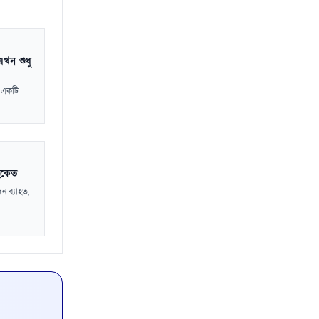
 এখন শুধু
ু একটি
সংকেত
দন ব্যাহত,