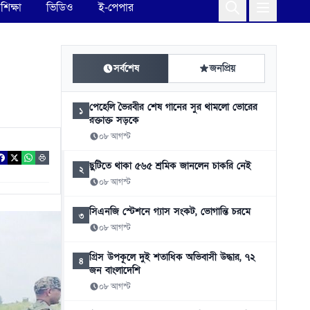
শিক্ষা
ভিডিও
ই-পেপার
সর্বশেষ
জনপ্রিয়
পেহেলি ভৈরবীর শেষ গানের সুর থামলো ভোরের
১
রক্তাক্ত সড়কে
০৮ আগস্ট
ছুটিতে থাকা ৫৬৫ শ্রমিক জানলেন চাকরি নেই
২
০৮ আগস্ট
সিএনজি স্টেশনে গ্যাস সংকট, ভোগান্তি চরমে
৩
০৮ আগস্ট
গ্রিস উপকূলে দুই শতাধিক অভিবাসী উদ্ধার, ৭২
৪
জন বাংলাদেশি
০৮ আগস্ট