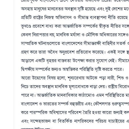
জোরপূর্বক বাংলাদেশে ঠেলে দেওয়ার একাধিক প্রচেষ্টা উদ্বেগজন
অসহায় মানুষের মানবেতর অবস্থান সৃষ্টি হয়েছে এবং দুই দেশের মধ্যে
প্রতিটি রাষ্ট্রের নিজস্ব অভিবাসন ও সীমান্ত ব্যবস্থাপনা নীতি রয়েছে।
ভূখণ্ডে প্রবেশে বাধ্য করা আন্তর্জাতিক সম্পর্কের স্বীকৃত নীতির স
কেবল নিরাপত্তার নয়, মানবিক মর্যাদা ও মৌলিক অধিকারের সঙ্গেও
সাম্প্রতিক ঘটনাগুলোতে বাংলাদেশের সীমান্তরক্ষী বাহিনীর সতর্ক ও দায়ি
গ্রহণ করে তারা অবৈধ অনুপ্রবেশ প্রতিরোধ করেছে। একই সঙ্গে 
আড়ালে একটি বৃহত্তর বাস্তবতা উপেক্ষা করার সুযোগ নেই। সীমান
দ্বিপক্ষীয় সম্পর্কের জন্যও অস্বস্তিকর পরিস্থিতি সৃষ্টি করতে পারে।
আরো উদ্বেগের বিষয় হলো, শূন্যরেখায় আটকে পড়া নারী, শিশু ও সা
নিচে তাদের অবস্থান মানবিক মূল্যবোধকে নাড়া দেয়। রাষ্ট্রীয় ব
পারে না। আন্তর্জাতিক মানবাধিকার কাঠামোও এমন পরিস্থিতিতে মা
বাংলাদেশ ও ভারতের সম্পর্ক বহুস্তরীয় এবং কৌশলগত গুরুত্বসম্পন্ন। স
করে পারস্পরিক অবিশ্বাসের পরিবেশ তৈরি হওয়া কারো জন্যই কল্
এবং সন্দেহভাজন বা বিতর্কিত নাগরিকদের পরিচয় যাচাইয়ের একটি স