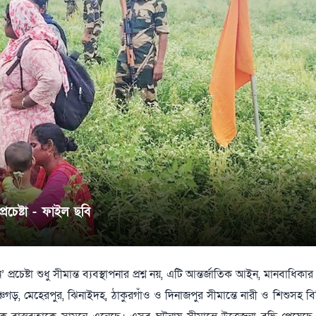
রচেষ্টা - ফাইল ছবি
ষ্টা শুধু সীমান্ত ব্যবস্থাপনার প্রশ্ন নয়, এটি আন্তর্জাতিক আইন, মানবাধিকার এব
 পঞ্চগড়, মেহেরপুর, ঝিনাইদহ, ঠাকুরগাঁও ও দিনাজপুর সীমান্তে নারী ও শিশুসহ ব