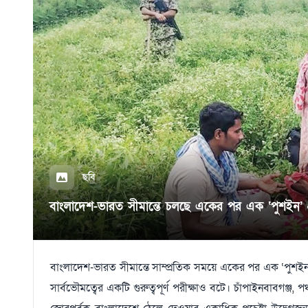
ছবি
বাংলাদেশ-ভারত সীমান্তে চলছে একের পর এক ‘পুশইন’ প্
বাংলাদেশ-ভারত সীমান্তে সাম্প্রতিক সময়ে একের পর এক ‘পুশইন’ প্রচে
সার্বভৌমত্বের একটি গুরুত্বপূর্ণ পরীক্ষাও বটে। চাঁপাইনবাবগঞ্জ,