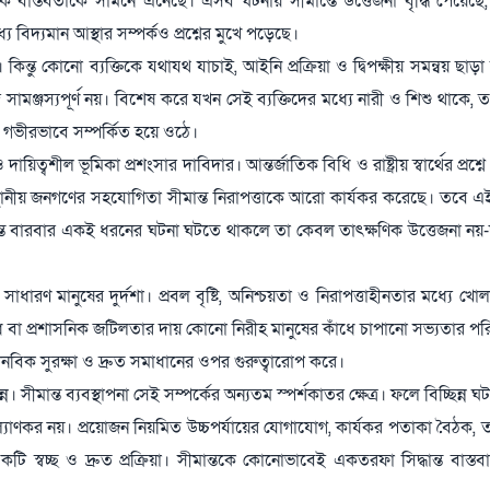
ক বাস্তবতাকে সামনে এনেছে। এসব ঘটনায় সীমান্তে উত্তেজনা বৃদ্ধি পেয়েছে, 
 বিদ্যমান আস্থার সম্পর্কও প্রশ্নের মুখে পড়েছে।
 কিন্তু কোনো ব্যক্তিকে যথাযথ যাচাই, আইনি প্রক্রিয়া ও দ্বিপক্ষীয় সমন্বয় ছাড়া অন
ঙ্গে সামঞ্জস্যপূর্ণ নয়। বিশেষ করে যখন সেই ব্যক্তিদের মধ্যে নারী ও শিশু থাকে,
 গভীরভাবে সম্পর্কিত হয়ে ওঠে।
ত্বশীল ভূমিকা প্রশংসার দাবিদার। আন্তর্জাতিক বিধি ও রাষ্ট্রীয় স্বার্থের প্রশ্নে
স্থানীয় জনগণের সহযোগিতা সীমান্ত নিরাপত্তাকে আরো কার্যকর করেছে। তবে এ
্তে বারবার একই ধরনের ঘটনা ঘটতে থাকলে তা কেবল তাৎক্ষণিক উত্তেজনা নয়-দ
ধারণ মানুষের দুর্দশা। প্রবল বৃষ্টি, অনিশ্চয়তা ও নিরাপত্তাহীনতার মধ্যে খ
িরোধ বা প্রশাসনিক জটিলতার দায় কোনো নিরীহ মানুষের কাঁধে চাপানো সভ্যতার প
নবিক সুরক্ষা ও দ্রুত সমাধানের ওপর গুরুত্বারোপ করে।
ীমান্ত ব্যবস্থাপনা সেই সম্পর্কের অন্যতম স্পর্শকাতর ক্ষেত্র। ফলে বিচ্ছিন্ন ঘটন
যাণকর নয়। প্রয়োজন নিয়মিত উচ্চপর্যায়ের যোগাযোগ, কার্যকর পতাকা বৈঠক, ত
্বচ্ছ ও দ্রুত প্রক্রিয়া। সীমান্তকে কোনোভাবেই একতরফা সিদ্ধান্ত বাস্তবায়ন