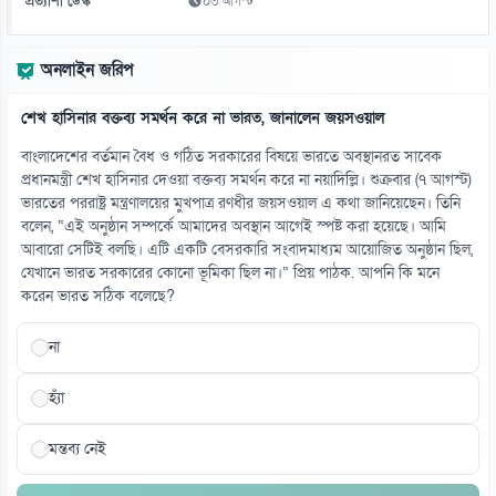
প্রত্যাশা ডেস্ক
০৩ আগস্ট
১৩
দেশজুড়ে বোমা হামলার সতর্কতা, পুলিশ বলছে ‘গুজব’
অনলাইন জরিপ
০৮ আগস্ট
শেখ হাসিনার বক্তব্য সমর্থন করে না ভারত, জানালেন জয়সওয়াল
১৪
এআইভিত্তিক সমাধানে এগোতে চায় দেশের আইএসপি খাত
বাংলাদেশের বর্তমান বৈধ ও গঠিত সরকারের বিষয়ে ভারতে অবস্থানরত সাবেক
০৮ আগস্ট
প্রধানমন্ত্রী শেখ হাসিনার দেওয়া বক্তব্য সমর্থন করে না নয়াদিল্লি। শুক্রবার (৭ আগস্ট)
ভারতের পররাষ্ট্র মন্ত্রণালয়ের মুখপাত্র রণধীর জয়সওয়াল এ কথা জানিয়েছেন। তিনি
বলেন, “এই অনুষ্ঠান সম্পর্কে আমাদের অবস্থান আগেই স্পষ্ট করা হয়েছে। আমি
১৫
আবারো সেটিই বলছি। এটি একটি বেসরকারি সংবাদমাধ্যম আয়োজিত অনুষ্ঠান ছিল,
শিশুদের ক্ষতির অভিযোগে মেটাকে ৫৭ কোটি ডলার জরিমানা
যেখানে ভারত সরকারের কোনো ভূমিকা ছিল না।” প্রিয় পাঠক. আপনি কি মনে
০৮ আগস্ট
করেন ভারত সঠিক বলেছে?
না
হ্যাঁ
মন্তব্য নেই