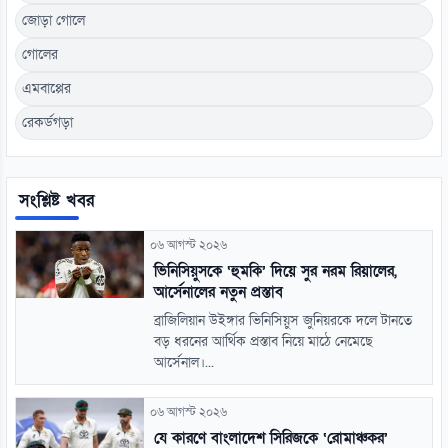
জোড়া গোলে
গোলের
এমবাপ্পের
রেকর্ডগড়া
সংশ্লিষ্ট খবর
০৬ আগস্ট ২০২৬
ভিনিসিয়ুসকে ‘হুমকি’ দিয়ে সুর নরম রিয়ালের,
আর্সেনালের নতুন প্রস্তাব
ব্রাজিলিয়ান উইঙ্গার ভিনিসিয়ুস জুনিয়রকে দলে টানতে
বড় ধরনের আর্থিক প্রস্তাব নিয়ে মাঠে নেমেছে
আর্সেনাল।...
০৬ আগস্ট ২০২৬
যে কারণে বাংলাদেশ সিরিজকে ‘রোমাঞ্চকর’