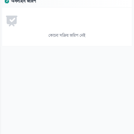
অনলাইন জরিপ
রুশ বাহিনীর রাতভর ড্রোন-ক্ষেপণাস্ত্র হামলায় কিয়েভে নিহত ১৭
০৬ আগস্ট
১৪
ইয়েমেনে সামরিক শিবিরে ভয়াবহ হামলা, নিহত ৩০
কোনো সক্রিয় জরিপ নেই
০৬ আগস্ট
১৫
থাইল্যান্ড সফরে মিয়ানমারের মিন অং হ্লাইং
০৬ আগস্ট