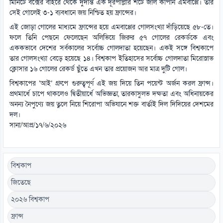
মিনিটে বক্সের বাইরে থেকে দুর্দান্ত এক দূরপাল্লার শটে জাল কাঁপান এমবাপ্পে। তার
সেই গোলেই ৩-১ ব্যবধানে জয় নিশ্চিত হয় ফ্রান্সের।
এই জোড়া গোলের মাধ্যমে ফ্রান্সের হয়ে এমবাপ্পের গোলসংখ্যা দাঁড়িয়েছে ৫৮-তে।
ফলে তিনি পেছনে ফেলেছেন অলিভিয়ে জিরুর ৫৭ গোলের রেকর্ডকে এবং
এককভাবে দেশের সর্বকালের সর্বোচ্চ গোলদাতা হয়েছেন। একই সঙ্গে বিশ্বকাপে
তার গোলসংখ্যা বেড়ে হয়েছে ১৪। বিশ্বকাপ ইতিহাসের সর্বোচ্চ গোলদাতা মিরোস্লাভ
ক্লোসার ১৬ গোলের রেকর্ড ছুঁতে এখন তার প্রয়োজন আর মাত্র দুটি গোল।
বিশ্বকাপের ‘আই’ গ্রুপে গুরুত্বপূর্ণ এই জয় দিয়ে তিন পয়েন্ট অর্জন করল ফ্রান্স।
প্রথমার্ধে চাপে থাকলেও দ্বিতীয়ার্ধে অভিজ্ঞতা, তারকাসুলভ দক্ষতা এবং অধিনায়কের
অনন্য নৈপুণ্যে জয় তুলে নিয়ে শিরোপা অভিযানে শক্ত বার্তাই দিল দিদিয়ের দেশমের
দল।
সানা/আপ্র/১৭/৬/২০২৬
বিশ্বকাপ
জিতেছে
২০২৬ বিশ্বকাপ
ফ্রান্স