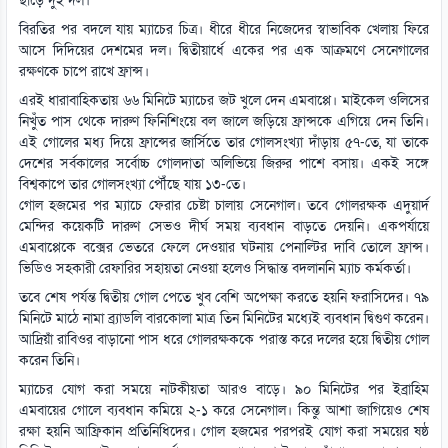
ছাড়ে দুই দল।
বিরতির পর বদলে যায় ম্যাচের চিত্র। ধীরে ধীরে নিজেদের স্বাভাবিক খেলায় ফিরে
আসে দিদিয়ের দেশমের দল। দ্বিতীয়ার্ধে একের পর এক আক্রমণে সেনেগালের
রক্ষণকে চাপে রাখে ফ্রান্স।
এরই ধারাবাহিকতায় ৬৬ মিনিটে ম্যাচের জট খুলে দেন এমবাপ্পে। মাইকেল ওলিসের
নিখুঁত পাস থেকে দারুণ ফিনিশিংয়ে বল জালে জড়িয়ে ফ্রান্সকে এগিয়ে দেন তিনি।
এই গোলের মধ্য দিয়ে ফ্রান্সের জার্সিতে তার গোলসংখ্যা দাঁড়ায় ৫৭-তে, যা তাকে
দেশের সর্বকালের সর্বোচ্চ গোলদাতা অলিভিয়ে জিরুর পাশে বসায়। একই সঙ্গে
বিশ্বকাপে তার গোলসংখ্যা পৌঁছে যায় ১৩-তে।
গোল হজমের পর ম্যাচে ফেরার চেষ্টা চালায় সেনেগাল। তবে গোলরক্ষক এদুয়ার্দ
মেন্দির কয়েকটি দারুণ সেভও দীর্ঘ সময় ব্যবধান বাড়তে দেয়নি। একপর্যায়ে
এমবাপ্পেকে বক্সের ভেতরে ফেলে দেওয়ার ঘটনায় পেনাল্টির দাবি তোলে ফ্রান্স।
ভিডিও সহকারী রেফারির সহায়তা নেওয়া হলেও সিদ্ধান্ত বদলাননি ম্যাচ কর্মকর্তা।
তবে শেষ পর্যন্ত দ্বিতীয় গোল পেতে খুব বেশি অপেক্ষা করতে হয়নি ফরাসিদের। ৭৯
মিনিটে মাঠে নামা ব্র্যাডলি বারকোলা মাত্র তিন মিনিটের মধ্যেই ব্যবধান দ্বিগুণ করেন।
আদ্রিয়াঁ রাবিওর বাড়ানো পাস ধরে গোলরক্ষককে পরাস্ত করে দলের হয়ে দ্বিতীয় গোল
করেন তিনি।
ম্যাচের যোগ করা সময়ে নাটকীয়তা আরও বাড়ে। ৯০ মিনিটের পর ইব্রাহিম
এমবায়ের গোলে ব্যবধান কমিয়ে ২-১ করে সেনেগাল। কিন্তু আশা জাগিয়েও শেষ
রক্ষা হয়নি আফ্রিকান প্রতিনিধিদের। গোল হজমের পরপরই যোগ করা সময়ের ষষ্ঠ