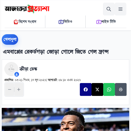
শুক্রবার, ০৭ আগস্ট ২০২৬
বিশেষ সংবাদ
ভিডিও
লাইভ টিভি
০৫:০১:২৮ এ.এম.
THE DAILY AJKER PROTTASHA
খেলাধুলা
এমবাপ্পের রেকর্ডগড়া জোড়া গোলে জিতে গেল ফ্রান্স
ক্রীড়া ডেস্ক
প্রকাশিত:
০৩:২১ পিএম, ১৭ জুন ২০২৬
|
আপডেট:
০৯:১৮ এএম ২০২৬