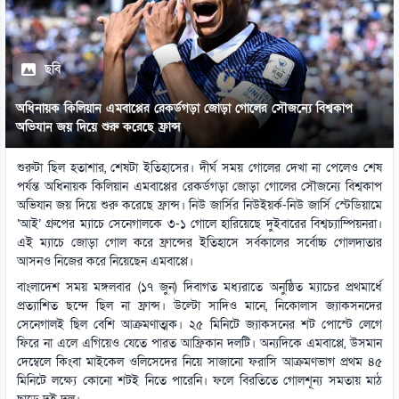
ছবি
অধিনায়ক কিলিয়ান এমবাপ্পের রেকর্ডগড়া জোড়া গোলের সৌজন্যে বিশ্বকাপ
অভিযান জয় দিয়ে শুরু করেছে ফ্রান্স
শুরুটা ছিল হতাশার, শেষটা ইতিহাসের। দীর্ঘ সময় গোলের দেখা না পেলেও শেষ
পর্যন্ত অধিনায়ক কিলিয়ান এমবাপ্পের রেকর্ডগড়া জোড়া গোলের সৌজন্যে বিশ্বকাপ
অভিযান জয় দিয়ে শুরু করেছে ফ্রান্স। নিউ জার্সির নিউইয়র্ক-নিউ জার্সি স্টেডিয়ামে
‘আই’ গ্রুপের ম্যাচে সেনেগালকে ৩-১ গোলে হারিয়েছে দুইবারের বিশ্বচ্যাম্পিয়নরা।
এই ম্যাচে জোড়া গোল করে ফ্রান্সের ইতিহাসে সর্বকালের সর্বোচ্চ গোলদাতার
আসনও নিজের করে নিয়েছেন এমবাপ্পে।
বাংলাদেশ সময় মঙ্গলবার (১৭ জুন) দিবাগত মধ্যরাতে অনুষ্ঠিত ম্যাচের প্রথমার্ধে
প্রত্যাশিত ছন্দে ছিল না ফ্রান্স। উল্টো সাদিও মানে, নিকোলাস জ্যাকসনদের
সেনেগালই ছিল বেশি আক্রমণাত্মক। ২৫ মিনিটে জ্যাকসনের শট পোস্টে লেগে
ফিরে না এলে এগিয়েও যেতে পারত আফ্রিকান দলটি। অন্যদিকে এমবাপ্পে, উসমান
দেম্বেলে কিংবা মাইকেল ওলিসেদের নিয়ে সাজানো ফরাসি আক্রমণভাগ প্রথম ৪৫
মিনিটে লক্ষ্যে কোনো শটই নিতে পারেনি। ফলে বিরতিতে গোলশূন্য সমতায় মাঠ