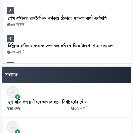
৪
শেখ হাসিনার রাজনৈতিক কর্মকাণ্ড ঠেকাতে সরকার ব্যর্থ: এনসিপি
০৭ আগস্ট
৫
দিল্লিতে হাসিনার বক্তব্যে সম্পর্কের ভবিষ্যৎ নিয়ে উদ্বেগ: শামা ওবায়েদ
০৭ আগস্ট
৬
মানবতাবিরোধী অপরাধের খসড়া তদন্তে জাফর ইকবালসহ চারজনের নাম
মতামত
০৭ আগস্ট
৭
চার বিভাগ ও মন্ত্রণালয়ে নতুন সচিব নিয়োগ ও পদায়ন
মুখ-মাড়ি-গলায় নীরবে আঘাত হানে সিগারেটের ধোঁয়া
০৬ আগস্ট
স্বাস্থ্য ডেস্ক
০৬ আগস্ট
৮
স্কুলে ভর্তিতে প্রথম শ্রেণি লটারিতে ও দ্বিতীয় থেকে নবম পর্যন্ত দিতে হবে