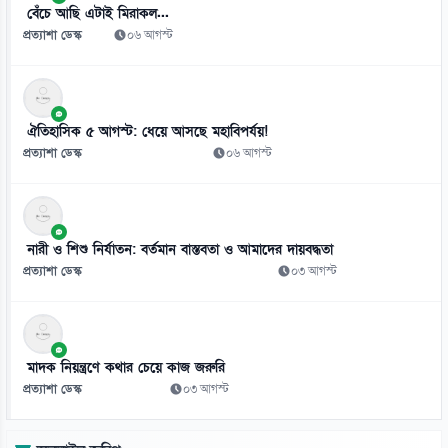
পরীক্ষা
বেঁচে আছি এটাই মিরাকল...
০৬ আগস্ট
প্রত্যাশা ডেস্ক
০৬ আগস্ট
৯
দরপত্র ছাড়াই বিআরটিসির চার্জিং স্টেশন ও অবকাঠামো নির্মাণের সিদ্ধান্ত
০৬ আগস্ট
ঐতিহাসিক ৫ আগস্ট: ধেয়ে আসছে মহাবিপর্যয়!
প্রত্যাশা ডেস্ক
০৬ আগস্ট
১০
জামিনে থাকা তনু হত্যার আসামি হাফিজুরকে আত্মসমর্পণের নির্দেশ
০৬ আগস্ট
নারী ও শিশু নির্যাতন: বর্তমান বাস্তবতা ও আমাদের দায়বদ্ধতা
১১
প্রত্যাশা ডেস্ক
০৩ আগস্ট
পাসওয়ার্ড নয় এখন ভরসা পাসকী, কীভাবে নিরাপত্তা দেবে?
০৬ আগস্ট
১২
মাদক নিয়ন্ত্রণে কথার চেয়ে কাজ জরুরি
ভিনিসিয়ুসকে ‘হুমকি’ দিয়ে সুর নরম রিয়ালের, আর্সেনালের নতুন প্রস্তাব
প্রত্যাশা ডেস্ক
০৩ আগস্ট
০৬ আগস্ট
১৩