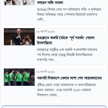
বলছেন অজি তারকা
&nbsp;বিশ্বের সেরা সব ব্যাটারদের শক্তি ও দুর্বলতার
বিষয়ে অভিজ্ঞতা আছে পেশাদার ক্রিকেটে চারশো’র
বেশি...
০৬ আগস্ট ২০২৬
মরক্কোতে জরুরি বৈঠকে ‘পূর্ণ সমর্থন’ পেলেন
ইনফান্তিনো
মরক্কোতে অনুষ্ঠিত এক জরুরি সংককালীন বৈঠকের
পর ফিফার জ্যেষ্ঠ নেতৃত্ব জিয়ান্নি ইনফান্তিনোকে
সভাপতি পদে...
০৬ আগস্ট ২০২৬
সরাসরি বিশ্বকাপে খেলার আশা শেষ আয়ারল্যান্ডের
বৃষ্টিতে ভেসে গেছে আয়ারল্যান্ড ও আফগানিস্তানের
প্রথম ওয়ানডে। এতে সরাসরি ২০২৭ ওয়ানডে
বিশ্বকাপে খেলার...