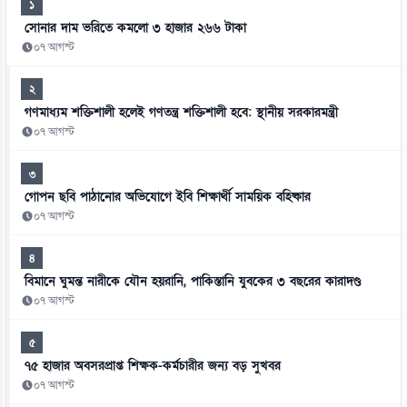
১
সোনার দাম ভরিতে কমলো ৩ হাজার ২৬৬ টাকা
০৭ আগস্ট
২
গণমাধ্যম শক্তিশালী হলেই গণতন্ত্র শক্তিশালী হবে: স্থানীয় সরকারমন্ত্রী
০৭ আগস্ট
৩
গোপন ছবি পাঠানোর অভিযোগে ইবি শিক্ষার্থী সাময়িক বহিষ্কার
০৭ আগস্ট
৪
বিমানে ঘুমন্ত নারীকে যৌন হয়রানি, পাকিস্তানি যুবকের ৩ বছরের কারাদণ্ড
০৭ আগস্ট
৫
৭৫ হাজার অবসরপ্রাপ্ত শিক্ষক-কর্মচারীর জন্য বড় সুখবর
০৭ আগস্ট