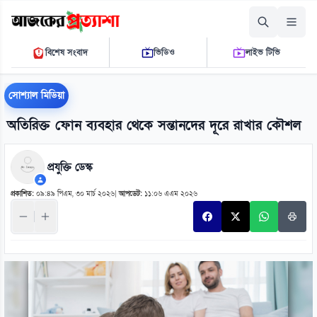
শুক্রবার, ০৭ আগস্ট ২০২৬
বিশেষ সংবাদ
ভিডিও
লাইভ টিভি
১২ ০৪ ২৩ পি.এম.
THE DAILY AJKER PROTTASHA
সোশ্যাল মিডিয়া
অতিরিক্ত ফোন ব্যবহার থেকে সন্তানদের দূরে রাখার কৌশল
প্রযুক্তি ডেস্ক
প্রকাশিত:
০৯:৪৯ পিএম, ৩০ মার্চ ২০২৬
|
আপডেট:
১১:০৬ এএম ২০২৬