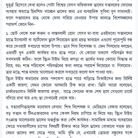
মুহূর্ত’ হিসেবে দেখা হলেও গোটা বিশ্বের যেসব অভিভাবক তাদের সন্তানদের ফোনের
ব্যবহার কমাতে হিমশিম খাচ্ছেন তাদের জন্য এর ব্যবহারিক সুবিধা খুব সামান্যই।
ফলে সন্তানদের হাত থেকে ফোন সরিয়ে নেওয়ার উপায় জানতে বিশেষজ্ঞদের
পরামর্শ জেনে নিন–
১. ছোট থেকে শুরু করুন ও বাস্তববাদী হোন: যেসব মা-বাবা এরইমধ্যে সন্তানদের
হাতে ট্যাবলেট বা স্মার্টফোন তুলে দিয়েছেন তারা হয়ত ভাবছেন এগুলো পুরোপুরি বন্ধ
করে দেওয়াই সবচেয়ে ভালো উপায়। তবে শিশু বিশেষজ্ঞ ড. জেন গিলমোর বলছেন,
এমনটি খুব একটা কার্যকর নাও হতে পারে। যে কোনো অভ্যাস পরিবর্তন করা
সবসময়ই কঠিন। ফলে স্ক্রিন টাইম নিয়ে ঝগড়া বা তর্কের সময় কোনো সিদ্ধান্ত না
নিয়ে, বরং শান্ত পরিবেশে পরিবর্তনের কথা বলতে পরামর্শ দিয়েছেন ড. গিলমোর।
তার মতে, শান্ত মাথায় আলোচনা করলে সবচেয়ে ভালো ফল পাওয়া যায়।
স্ক্রিন টাইম কমানোর প্রথম পদক্ষেপ হতে পারে বাড়িতে ডিভাইসের জন্য নির্দিষ্ট
একটি জায়গা, যেমন কোনো আলমারি ঠিক করে রাখা। তিনি আরো বলেছেন,
চার্জারগুলোও নির্দিষ্ট জায়গায় রাখুন... যাতে ফোনের কাজ শেষ হলে সেগুলো চার্জে
বসিয়ে রাখা যায় এবং তা সেখানেই থেকে যায়।
২. সহযোগিতামূলক মনোভাব দেখান: শিশু বিশেষজ্ঞ ড. মেরিহ্যান বেকার বলেছেন,
বড় সন্তান বা টিনএজারদের ওপর কেবল নিয়ম চাপিয়ে না দিয়ে বরং স্ক্রিন টাইম
সংক্রান্ত আলোচনায় তাদের অন্তর্ভুক্ত করা বেশি কার্যকর। সামাজিক মাধ্যম ব্যবহারের
ক্ষেত্রে সমবয়সীদের চাপের বিষয়টি স্বীকার করে নিলে তাদের বোঝানো সহজ হয়।
যেমন তাদের বলা যেতে পারে, আমি বুঝি যে, এখানেই তোমরা বন্ধুদের সঙ্গে