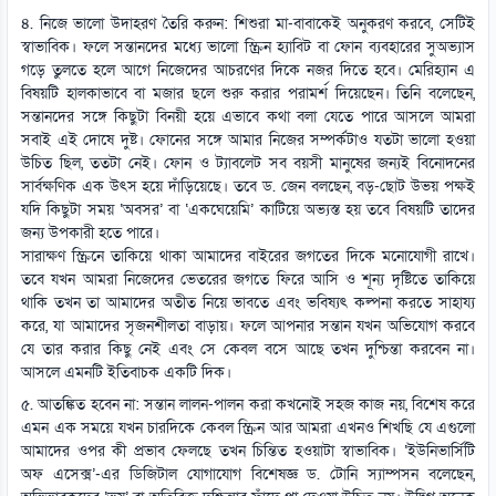
৪. নিজে ভালো উদাহরণ তৈরি করুন: শিশুরা মা-বাবাকেই অনুকরণ করবে, সেটিই
স্বাভাবিক। ফলে সন্তানদের মধ্যে ভালো স্ক্রিন হ্যাবিট বা ফোন ব্যবহারের সুঅভ্যাস
গড়ে তুলতে হলে আগে নিজেদের আচরণের দিকে নজর দিতে হবে। মেরিহ্যান এ
বিষয়টি হালকাভাবে বা মজার ছলে শুরু করার পরামর্শ দিয়েছেন। তিনি বলেছেন,
সন্তানদের সঙ্গে কিছুটা বিনয়ী হয়ে এভাবে কথা বলা যেতে পারে আসলে আমরা
সবাই এই দোষে দুষ্ট। ফোনের সঙ্গে আমার নিজের সম্পর্কটাও যতটা ভালো হওয়া
উচিত ছিল, ততটা নেই। ফোন ও ট্যাবলেট সব বয়সী মানুষের জন্যই বিনোদনের
সার্বক্ষণিক এক উৎস হয়ে দাঁড়িয়েছে। তবে ড. জেন বলছেন, বড়-ছোট উভয় পক্ষই
যদি কিছুটা সময় ‘অবসর’ বা ‘একঘেয়েমি’ কাটিয়ে অভ্যস্ত হয় তবে বিষয়টি তাদের
জন্য উপকারী হতে পারে।
সারাক্ষণ স্ক্রিনে তাকিয়ে থাকা আমাদের বাইরের জগতের দিকে মনোযোগী রাখে।
তবে যখন আমরা নিজেদের ভেতরের জগতে ফিরে আসি ও শূন্য দৃষ্টিতে তাকিয়ে
থাকি তখন তা আমাদের অতীত নিয়ে ভাবতে এবং ভবিষ্যৎ কল্পনা করতে সাহায্য
করে, যা আমাদের সৃজনশীলতা বাড়ায়। ফলে আপনার সন্তান যখন অভিযোগ করবে
যে তার করার কিছু নেই এবং সে কেবল বসে আছে তখন দুশ্চিন্তা করবেন না।
আসলে এমনটি ইতিবাচক একটি দিক।
৫. আতঙ্কিত হবেন না: সন্তান লালন-পালন করা কখনোই সহজ কাজ নয়, বিশেষ করে
এমন এক সময়ে যখন চারদিকে কেবল স্ক্রিন আর আমরা এখনও শিখছি যে এগুলো
আমাদের ওপর কী প্রভাব ফেলছে তখন চিন্তিত হওয়াটা স্বাভাবিক। ‘ইউনিভার্সিটি
অফ এসেক্স’-এর ডিজিটাল যোগাযোগ বিশেষজ্ঞ ড. টোনি স্যাম্পসন বলেছেন,