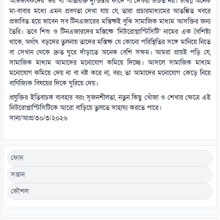
অভিভাবকদের ‘ভয়’ বা অতিরিক্ত দুশ্চিন্তার ফাঁদে পা দেওয়া উচিত নয়। উদ্বিগ্ন অনেক
মা-বাবার মধ্যে এমন প্রবণতা দেখা যায় যে, তারা প্রচারমাধ্যমের আতঙ্কিত খবরে
প্রভাবিত হয়ে ভাবেন সব টিনএজারের মস্তিষ্কই বুঝি সামাজিক মাধ্যম আসক্তির জন্য
তৈরি। তবে শিশু ও টিনএজারদের মস্তিষ্কে ‘নিউরোপ্লাস্টিসিটি’ নামের এক বৈশিষ্ট্য
থাকে, অর্থাৎ বড়দের তুলনায় তাদের মস্তিষ্ক যে কোনো পরিস্থিতির সঙ্গে মানিয়ে নিতে
বা সেখান থেকে দ্রুত ঘুরে দাঁড়াতে অনেক বেশি সক্ষম। আমরা প্রায়ই পড়ি যে,
সামাজিক মাধ্যম আমাদের মনোযোগ কমিয়ে দিচ্ছে। আসলে সামাজিক মাধ্যম
মনোযোগ কমিয়ে দেয় না বা নষ্ট করে না, বরং তা আমাদের মনোযোগ কেড়ে নিয়ে
বাণিজ্যিক বিষয়ের দিকে ঘুরিয়ে দেয়।
প্রযুক্তির ইতিবাচক ব্যবহার বরং সৃজনশীলতা, নতুন কিছু খোঁজা ও শেখার ক্ষেত্রে এই
নিউরোপ্লাস্টিসিটিকে আরো বাড়িয়ে তুলতে সাহায্য করতে পারে।
সানা/আপ্র/৩০/৩/২০২৬
ফোন
সন্তান
কৌশল