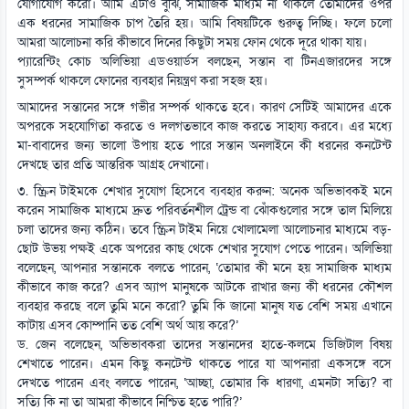
যোগাযোগ করো। আমি এটাও বুঝি, সামাজিক মাধ্যম না থাকলে তোমাদের ওপর
এক ধরনের সামাজিক চাপ তৈরি হয়। আমি বিষয়টিকে গুরুত্ব দিচ্ছি। ফলে চলো
আমরা আলোচনা করি কীভাবে দিনের কিছুটা সময় ফোন থেকে দূরে থাকা যায়।
প্যারেন্টিং কোচ অলিভিয়া এডওয়ার্ডস বলছেন, সন্তান বা টিনএজারদের সঙ্গে
সুসম্পর্ক থাকলে ফোনের ব্যবহার নিয়ন্ত্রণ করা সহজ হয়।
আমাদের সন্তানের সঙ্গে গভীর সম্পর্ক থাকতে হবে। কারণ সেটিই আমাদের একে
অপরকে সহযোগিতা করতে ও দলগতভাবে কাজ করতে সাহায্য করবে। এর মধ্যে
মা-বাবাদের জন্য ভালো উপায় হতে পারে সন্তান অনলাইনে কী ধরনের কনটেন্ট
দেখছে তার প্রতি আন্তরিক আগ্রহ দেখানো।
৩. স্ক্রিন টাইমকে শেখার সুযোগ হিসেবে ব্যবহার করুন: অনেক অভিভাবকই মনে
করেন সামাজিক মাধ্যমে দ্রুত পরিবর্তনশীল ট্রেন্ড বা ঝোঁকগুলোর সঙ্গে তাল মিলিয়ে
চলা তাদের জন্য কঠিন। তবে স্ক্রিন টাইম নিয়ে খোলামেলা আলোচনার মাধ্যমে বড়-
ছোট উভয় পক্ষই একে অপরের কাছ থেকে শেখার সুযোগ পেতে পারেন। অলিভিয়া
বলেছেন, আপনার সন্তানকে বলতে পারেন, ‘তোমার কী মনে হয় সামাজিক মাধ্যম
কীভাবে কাজ করে? এসব অ্যাপ মানুষকে আটকে রাখার জন্য কী ধরনের কৌশল
ব্যবহার করছে বলে তুমি মনে করো? তুমি কি জানো মানুষ যত বেশি সময় এখানে
কাটায় এসব কোম্পানি তত বেশি অর্থ আয় করে?’
ড. জেন বলেছেন, অভিভাবকরা তাদের সন্তানদের হাতে-কলমে ডিজিটাল বিষয়
শেখাতে পারেন। এমন কিছু কনটেন্ট থাকতে পারে যা আপনারা একসঙ্গে বসে
দেখতে পারেন এবং বলতে পারেন, ‘আচ্ছা, তোমার কি ধারণা, এমনটা সত্যি? বা
সত্যি কি না তা আমরা কীভাবে নিশ্চিত হতে পারি?’