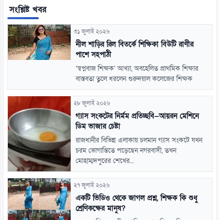
সংশ্লিষ্ট খবর
৩১ জুলাই ২০২৬
নীল শাড়ির রিল বিতর্কে শিক্ষিকা বিউটি রাণীর
পাশে সহপাঠী
‘স্বপ্নবাজ শিক্ষক’ আখ্যা, অবহেলিত প্রাথমিক শিক্ষার
বাস্তবতা তুলে ধরলেন গুরুদয়াল কলেজের শিক্ষক
২৮ জুলাই ২০২৬
গ্যাস সংকটের নির্মম প্রতিচ্ছবি—আয়রন মেশিনে
ডিম ভাজার চেষ্টা
রাজধানীর বিভিন্ন এলাকায় চলমান গ্যাস সংকটে যখন
চরম ভোগান্তিতে পড়েছেন নগরবাসী, তখন
মোহাম্মদপুরের শেখের...
২৭ জুলাই ২০২৬
একটি ভিডিও থেকে জাগল প্রশ্ন, শিক্ষক কি শুধু
শ্রেণিকক্ষের মানুষ?