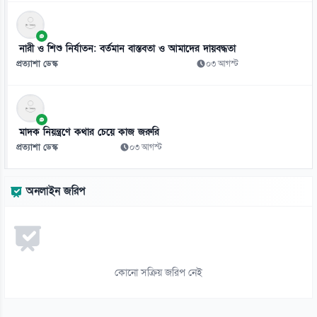
১১
হাসিনাকে এই সুযোগ ভারত কেন দিল—স্বরাষ্ট্রমন্ত্রীর প্রশ্ন
নারী ও শিশু নির্যাতন: বর্তমান বাস্তবতা ও আমাদের দায়বদ্ধতা
০৭ আগস্ট
প্রত্যাশা ডেস্ক
০৩ আগস্ট
১২
জুলাই সনদ ও বিচার বিভাগের ইস্যুতে নারায়ণগঞ্জে সাত আইন কর্মকর্তার
পদত্যাগ
মাদক নিয়ন্ত্রণে কথার চেয়ে কাজ জরুরি
০৭ আগস্ট
প্রত্যাশা ডেস্ক
০৩ আগস্ট
১৩
শেখ হাসিনার রাজনৈতিক কর্মকাণ্ড ঠেকাতে সরকার ব্যর্থ: এনসিপি
অনলাইন জরিপ
০৭ আগস্ট
১৪
দিল্লিতে হাসিনার বক্তব্যে সম্পর্কের ভবিষ্যৎ নিয়ে উদ্বেগ: শামা ওবায়েদ
০৭ আগস্ট
কোনো সক্রিয় জরিপ নেই
১৫