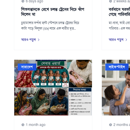
6 days ago
2 weeks a
শিশুসন্তানকে রেখে চলন্ত ট্রেনের নিচে ঝাঁপ
বর্তমানে ঘরভর
দিলেন মা
গেছে পারিবারি
চুয়াডাঙ্গার দর্শনা হল্ট স্টেশনে চলন্ত ট্রেনের নিচে
মা-বাবা, ভাই-বোন
কাটা পড়ে নিলুফা (২৯) নামে এক নারীর মৃত্...
পরিবার। এক সময়
গল্প শুর...
আরও পড়ুন
আরও পড়ুন
সারাদেশ
লাইফস্টাইল
1 month ago
2 months 