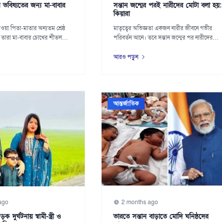
দর ভবিষ্যতের জন্য মা-বাবার
সন্তান জন্মের পরই নারীদের মোটা বলা হয়:
কিয়ারা
েওয়া পিতা-মাতার অন্যতম শ্রেষ্ঠ
মাতৃত্বের অভিজ্ঞতা একজন নারীর জীবনে গভীর
তারা মা-বাবার চোখের শীতলতা,
পরিবর্তন আনে। তবে সন্তান জন্মের পর নারীদের
প্রতি...
আরও পড়ুন
আন্তর্জাতিক
ago
2 months ago
 দুর্ঘটনায় স্বামী-স্ত্রী ও
ভারতে সন্তান বাড়াতে মোদি ঘনিষ্ঠদের