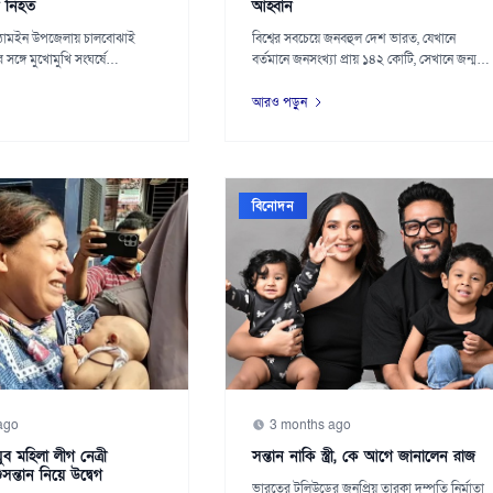
ন নিহত
আহ্বান
িঠামইন উপজেলায় চালবোঝাই
বিশ্বের সবচেয়ে জনবহুল দেশ ভারত, যেখানে
্গে মুখোমুখি সংঘর্ষে
বর্তমানে জনসংখ্যা প্রায় ১৪২ কোটি, সেখানে জন্মহার
োহী...
কম...
আরও পড়ুন
বিনোদন
ago
3 months ago
ব মহিলা লীগ নেত্রী
সন্তান নাকি স্ত্রী, কে আগে জানালেন রাজ
সন্তান নিয়ে উদ্বেগ
ভারতের টলিউডের জনপ্রিয় তারকা দম্পতি নির্মাতা