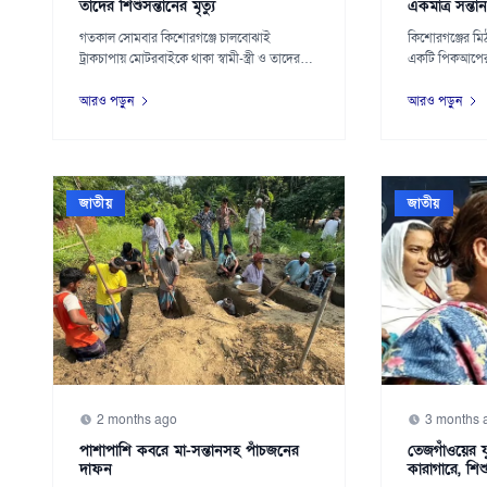
তাদের শিশুসন্তানের মৃত্যু
একমাত্র সন্তা
গতকাল সোমবার কিশোরগঞ্জে চালবোঝাই
কিশোরগঞ্জের ম
ট্রাকচাপায় মোটরবাইকে থাকা স্বামী-স্ত্রী ও তাদের
একটি পিকআপের সঙ
শিশুসন্তা...
মোটরসাইকেল আর
আরও পড়ুন
আরও পড়ুন
জাতীয়
জাতীয়
2 months ago
3 months 
পাশাপাশি কবরে মা-সন্তানসহ পাঁচজনের
তেজগাঁওয়ের যু
দাফন
কারাগারে, শিশু