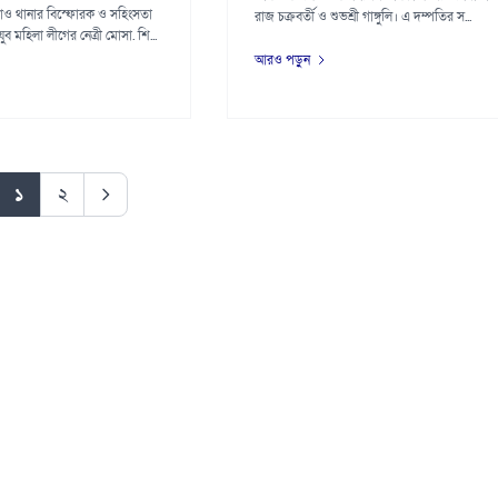
ঁও থানার বিস্ফোরক ও সহিংসতা
রাজ চক্রবর্তী ও শুভশ্রী গাঙ্গুলি। এ দম্পতির স...
যুব মহিলা লীগের নেত্রী মোসা. শি...
আরও পড়ুন
১
২