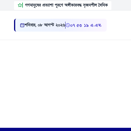
গণমানুষের প্রত্যাশা পূরণে অঙ্গীকারবদ্ধ সৃজনশীল দৈনিক
শনিবার, ০৮ আগস্ট ২০২৬
০৭:৫৩:২০ এ.এম.