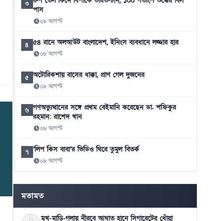
রুশ তেল কিনে বিপাকে ভারত-চীন, ১০০ শতাংশ শুল্কের বিল
৩
পাস
০৮ আগস্ট
৫৪ রানে অলআউট বাংলাদেশ, ইনিংস ব্যবধানে লজ্জার হার
৪
০৮ আগস্ট
অটোরিকশায় বাসের ধাক্কা, প্রাণ গেল দুজনের
৫
০৮ আগস্ট
গণঅভ্যুত্থানের সঙ্গে প্রথম বেইমানি করেছেন ডা. শফিকুর
৬
রহমান: রাশেদ খান
০৮ আগস্ট
‘লিপ কিস বাবা’র ভিডিও ঘিরে তুমুল বিতর্ক
৭
০৮ আগস্ট
চলতি মাসে ফের টানা ৪ দিনের ছুটির সুযোগ
৮
০৮ আগস্ট
মতামত
মুখ-মাড়ি-গলায় নীরবে আঘাত হানে সিগারেটের ধোঁয়া