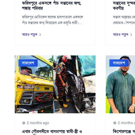
ফরিদপুরে একসঙ্গে পাঁচ সন্তানের জন্ম,
সন্তানের সুন্
শঙ্কায় পরিবার
করণীয়
ফরিদপুর মেডিকেল কলেজ হাসপাতালে একসঙ্গে
সন্তান আল্লাহর দ
পাঁচ সন্তানের জন্ম দিয়েছেন এক প্রসূতি নারী।
নেয়ামত। শৈশবে 
নির্ধার...
ব...
আরও পড়ুন
আরও পড়ুন
সারাদেশ
সারাদেশ
2 months ago
2 months 
এবার গৌরনদীতে বাসচাপায় স্বামী-স্ত্রী ও
কিশোরগঞ্জে সড়ক