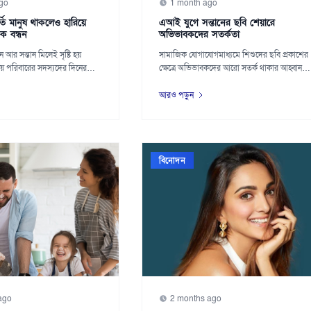
go
1 month ago
্তি মানুষ থাকলেও হারিয়ে
এআই যুগে সন্তানের ছবি শেয়ারে
ক বন্ধন
অভিভাবকদের সতর্কতা
 আর সন্তান মিলেই সৃষ্টি হয়
সামাজিক যোগাযোগমাধ্যমে শিশুদের ছবি প্রকাশের
 পরিবারের সদস্যদের দিনের
ক্ষেত্রে অভিভাবকদের আরো সতর্ক থাকার আহ্বান
জান...
আরও পড়ুন
বিনোদন
ago
2 months ago