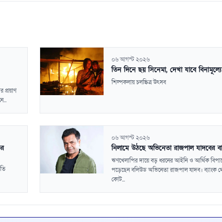
০৬ আগস্ট ২০২৬
তিন দিনে ছয় সিনেমা, দেখা যাবে বিনামূল্যে
শিল্পকলায় চলচ্চিত্র উৎসব
 প্রয়াণ
...
০৬ আগস্ট ২০২৬
ির
নিলামে উঠছে অভিনেতা রাজপাল যাদবের ব
ঋণখেলাপির দায়ে বড় ধরনের আইনি ও আর্থিক বিপা
ড়তি
পড়েছেন বলিউড অভিনেতা রাজপাল যাদব। ব্যাংক থ
কোট...