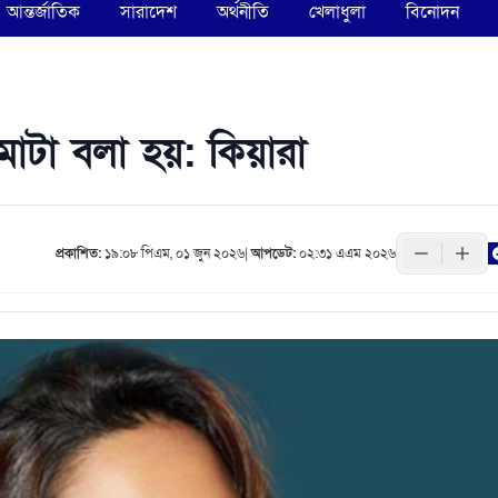
আন্তর্জাতিক
সারাদেশ
অর্থনীতি
খেলাধুলা
বিনোদন
মোটা বলা হয়: কিয়ারা
প্রকাশিত:
১৯:০৮ পিএম, ০১ জুন ২০২৬
|
আপডেট:
০২:৩১ এএম ২০২৬