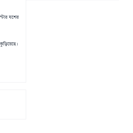
ইয়েমেনে সামরিক শিবিরে ভয়াবহ হামলা, নিহত
১৫
৩০
০৬ আগস্ট
স্টার যশের
 কুড়িয়েছে।