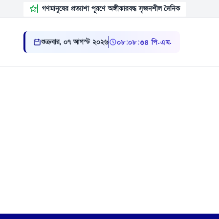
গণমানুষের প্রত্যাশা পূরণে অঙ্গীকারবদ্ধ সৃজনশীল দৈনিক
শুক্রবার, ০৭ আগস্ট ২০২৬
০৮:০৮:৩৪ পি.এম.