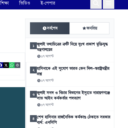
শিক্ষা
ভিডিও
ই-পেপার
সর্বশেষ
জনপ্রিয়
জুলাই তথ্যচিত্রের ত্রুটি নিয়ে দুঃখ প্রকাশ মুক্তিযুদ্ধ
১
মন্ত্রণালয়ের
০৭ আগস্ট
হাসিনাকে এই সুযোগ ভারত কেন দিল—স্বরাষ্ট্রমন্ত্রীর
২
প্রশ্ন
০৭ আগস্ট
জুলাই সনদ ও বিচার বিভাগের ইস্যুতে নারায়ণগঞ্জে
৩
সাত আইন কর্মকর্তার পদত্যাগ
০৭ আগস্ট
শেখ হাসিনার রাজনৈতিক কর্মকাণ্ড ঠেকাতে সরকার
৪
ব্যর্থ: এনসিপি