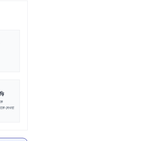
াড়ি
কে
েকে নেওয়া