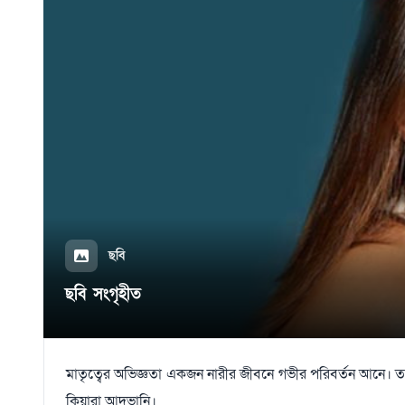
ছবি
ছবি সংগৃহীত
মাতৃত্বের অভিজ্ঞতা একজন নারীর জীবনে গভীর পরিবর্তন আনে। তবে স
কিয়ারা আদভানি।