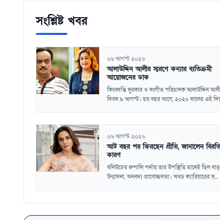
সংশ্লিষ্ট খবর
০৬ আগস্ট ২০২৬
আলাউদ্দিন আলীর স্মরণে কন্যার ব্যতিক্রমী
আয়োজনের ডাক
কিংবদন্তি সুরকার ও সংগীত পরিচালক আলাউদ্দিন আলীর
দিবস ৯ আগস্ট। ছয় বছর আগে, ২০২০ সালের এই দিনে
০৬ আগস্ট ২০২৬
আট বছর পর ফিরছেন প্রীতি, জানালেন বিরত
কারণ
বলিউডের রুপালি পর্দায় তার উপস্থিতি মানেই ছিল বা
উন্মাদনা, অনবদ্য প্রাণোচ্ছলতা। অথচ ক্যারিয়ারের স্...