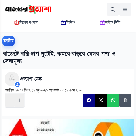
শনিবার, ০৮ আগস্ট ২০২৬
বিশেষ সংবাদ
ভিডিও
লাইভ টিভি
০৯ ৩৯ ৫৭ এ.এম.
THE DAILY AJKER PROTTASHA
জাতীয়
বাজেটে স্বস্তি-চাপ দুটোই, কমবে-বাড়বে যেসব পণ্য ও
সেবামূল্য
প্রত্যাশা ডেস্ক
প্রকাশিত:
১৯:৪৭ পিএম, ১১ জুন ২০২৬
|
আপডেট:
০৩:১১ এএম ২০২৬