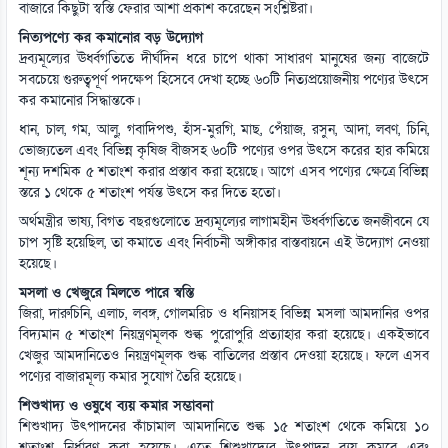
বাজারে কিছুটা স্বস্তি ফেরার আশা প্রকাশ করেছেন সংশ্লিষ্টরা।
নিত্যপণ্যে কর কমানোর বড় উদ্যোগ
দ্রব্যমূল্যের ঊর্ধ্বগতিতে দীর্ঘদিন ধরে চাপে থাকা সাধারণ মানুষের জন্য বাজেটে
সবচেয়ে গুরুত্বপূর্ণ পদক্ষেপ হিসেবে দেখা হচ্ছে ৬০টি নিত্যপ্রয়োজনীয় পণ্যের উৎসে
কর কমানোর সিদ্ধান্তকে।
ধান, চাল, গম, আলু, গবাদিপশু, হাঁস-মুরগি, মাছ, পেঁয়াজ, রসুন, আদা, লবণ, চিনি,
ভোজ্যতেল এবং বিভিন্ন কৃষিজ বীজসহ ৬০টি পণ্যের ওপর উৎসে করের হার কমিয়ে
শূন্য দশমিক ৫ শতাংশ করার প্রস্তাব করা হয়েছে। আগে এসব পণ্যের ক্ষেত্রে বিভিন্ন
স্তরে ১ থেকে ৫ শতাংশ পর্যন্ত উৎসে কর দিতে হতো।
অর্থমন্ত্রীর ভাষ্য, বিগত বছরগুলোতে দ্রব্যমূল্যের লাগামহীন ঊর্ধ্বগতিতে জনজীবনে যে
চাপ সৃষ্টি হয়েছিল, তা কমাতে এবং নির্বাচনী অঙ্গীকার বাস্তবায়নে এই উদ্যোগ নেওয়া
হয়েছে।
মসলা ও খেজুরে মিলতে পারে স্বস্তি
জিরা, দারুচিনি, এলাচ, লবঙ্গ, গোলমরিচ ও ধনিয়াসহ বিভিন্ন মসলা আমদানির ওপর
বিদ্যমান ৫ শতাংশ নিয়ন্ত্রণমূলক শুল্ক পুরোপুরি প্রত্যাহার করা হয়েছে। একইভাবে
খেজুর আমদানিতেও নিয়ন্ত্রণমূলক শুল্ক বাতিলের প্রস্তাব দেওয়া হয়েছে। ফলে এসব
পণ্যের বাজারমূল্য কমার সুযোগ তৈরি হয়েছে।
শিশুখাদ্য ও ওষুধে ব্যয় কমার সম্ভাবনা
শিশুখাদ্য উৎপাদনের কাঁচামাল আমদানিতে শুল্ক ১৫ শতাংশ থেকে কমিয়ে ১০