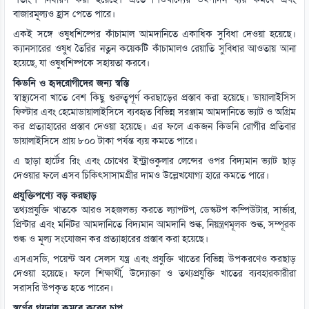
শতাংশ নির্ধারণ করা হয়েছে। এতে শিশুখাদ্যের উৎপাদন ব্যয় কমবে এবং
বাজারমূল্যও হ্রাস পেতে পারে।
একই সঙ্গে ওষুধশিল্পের কাঁচামাল আমদানিতে একাধিক সুবিধা দেওয়া হয়েছে।
ক্যানসারের ওষুধ তৈরির নতুন কয়েকটি কাঁচামালও রেয়াতি সুবিধার আওতায় আনা
হয়েছে, যা ওষুধশিল্পকে সহায়তা করবে।
কিডনি ও হৃদরোগীদের জন্য স্বস্তি
স্বাস্থ্যসেবা খাতে বেশ কিছু গুরুত্বপূর্ণ করছাড়ের প্রস্তাব করা হয়েছে। ডায়ালাইসিস
ফিল্টার এবং হেমোডায়ালাইসিসে ব্যবহৃত বিভিন্ন সরঞ্জাম আমদানিতে ভ্যাট ও অগ্রিম
কর প্রত্যাহারের প্রস্তাব দেওয়া হয়েছে। এর ফলে একজন কিডনি রোগীর প্রতিবার
ডায়ালাইসিসে প্রায় ৮০০ টাকা পর্যন্ত ব্যয় কমতে পারে।
এ ছাড়া হার্টের রিং এবং চোখের ইন্ট্রাওকুলার লেন্সের ওপর বিদ্যমান ভ্যাট ছাড়
দেওয়ার ফলে এসব চিকিৎসাসামগ্রীর দামও উল্লেখযোগ্য হারে কমতে পারে।
প্রযুক্তিপণ্যে বড় করছাড়
তথ্যপ্রযুক্তি খাতকে আরও সহজলভ্য করতে ল্যাপটপ, ডেস্কটপ কম্পিউটার, সার্ভার,
প্রিন্টার এবং মনিটর আমদানিতে বিদ্যমান আমদানি শুল্ক, নিয়ন্ত্রণমূলক শুল্ক, সম্পূরক
শুল্ক ও মূল্য সংযোজন কর প্রত্যাহারের প্রস্তাব করা হয়েছে।
এসএসডি, পয়েন্ট অব সেলস যন্ত্র এবং প্রযুক্তি খাতের বিভিন্ন উপকরণেও করছাড়
দেওয়া হয়েছে। ফলে শিক্ষার্থী, উদ্যোক্তা ও তথ্যপ্রযুক্তি খাতের ব্যবহারকারীরা
সরাসরি উপকৃত হতে পারেন।
স্বর্ণের গয়নায় কমবে করের চাপ