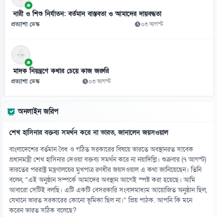
চলতি মাসে ফের টানা ৪ দিনের ছুটির সুযোগ
নারী ও শিশু নির্যাতন: বর্তমান বাস্তবতা ও আমাদের দায়বদ্ধতা
০৮ আগস্ট
প্রত্যাশা ডেস্ক
০৩ আগস্ট
১২
বাজার সিন্ডিকেট ও মজুতদারি করলে কঠোর ব্যবস্থা: আইনমন্ত্রী
০৮ আগস্ট
মাদক নিয়ন্ত্রণে কথার চেয়ে কাজ জরুরি
প্রত্যাশা ডেস্ক
০৩ আগস্ট
১৩
চোরাবালিতে যুক্তরাষ্ট্র, ইরানের মুসলিম ঐক্যের ডাক
অনলাইন জরিপ
০৮ আগস্ট
শেখ হাসিনার বক্তব্য সমর্থন করে না ভারত, জানালেন জয়সওয়াল
১৪
ট্রাম্পের ৪০ কোটি ডলারের বলরুম প্রকল্প আটকে দিল আদালত
বাংলাদেশের বর্তমান বৈধ ও গঠিত সরকারের বিষয়ে ভারতে অবস্থানরত সাবেক
০৮ আগস্ট
প্রধানমন্ত্রী শেখ হাসিনার দেওয়া বক্তব্য সমর্থন করে না নয়াদিল্লি। শুক্রবার (৭ আগস্ট)
ভারতের পররাষ্ট্র মন্ত্রণালয়ের মুখপাত্র রণধীর জয়সওয়াল এ কথা জানিয়েছেন। তিনি
বলেন, “এই অনুষ্ঠান সম্পর্কে আমাদের অবস্থান আগেই স্পষ্ট করা হয়েছে। আমি
১৫
আবারো সেটিই বলছি। এটি একটি বেসরকারি সংবাদমাধ্যম আয়োজিত অনুষ্ঠান ছিল,
এক সঙ্গে জালে ধরা পড়লো ৪৬ মণ ইলিশ
যেখানে ভারত সরকারের কোনো ভূমিকা ছিল না।” প্রিয় পাঠক. আপনি কি মনে
০৮ আগস্ট
করেন ভারত সঠিক বলেছে?