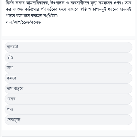
নির্ভর করবে আমদানিকারক, উৎপাদক ও ব্যবসায়ীদের মূল্য সমন্বয়ের ওপর। তবে
কর ও শুল্ক কাঠামোর পরিবর্তনের ফলে বাজারে স্বস্তি ও চাপ—দুই ধরনের প্রভাবই
পড়বে বলে মনে করছেন সংশ্লিষ্টরা।
সানা/আপ্র/১১/৬/২০২৬
বাজেটে
স্বস্তি
চাপ
কমবে
দাম বাড়বে
যেসব
পণ্য
সেবামূল্য