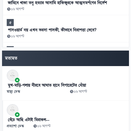
জামিনে থাকা তনু হত্যার আসামি হাফিজুরকে আত্মসমর্পণের নির্দেশ
০৬ আগস্ট
৫
পাসওয়ার্ড নয় এখন ভরসা পাসকী, কীভাবে নিরাপত্তা দেবে?
০৬ আগস্ট
৬
ভিনিসিয়ুসকে ‘হুমকি’ দিয়ে সুর নরম রিয়ালের, আর্সেনালের নতুন প্রস্তাব
মতামত
০৬ আগস্ট
৭
রুশ বাহিনীর রাতভর ড্রোন-ক্ষেপণাস্ত্র হামলায় কিয়েভে নিহত ১৭
মুখ-মাড়ি-গলায় নীরবে আঘাত হানে সিগারেটের ধোঁয়া
০৬ আগস্ট
স্বাস্থ্য ডেস্ক
০৬ আগস্ট
৮
ইয়েমেনে সামরিক শিবিরে ভয়াবহ হামলা, নিহত ৩০
০৬ আগস্ট
বেঁচে আছি এটাই মিরাকল...
প্রত্যাশা ডেস্ক
০৬ আগস্ট