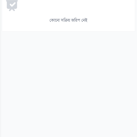
০৬ আগস্ট
১৪
কোনো সক্রিয় জরিপ নেই
আট বছর পর ফিরছেন প্রীতি, জানালেন বিরতির কারণ
০৬ আগস্ট
১৫
নিলামে উঠছে অভিনেতা রাজপাল যাদবের বাড়ি
০৬ আগস্ট