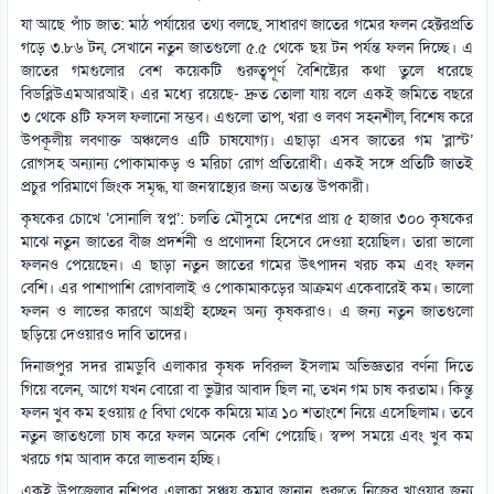
যা আছে পাঁচ জাত: মাঠ পর্যায়ের তথ্য বলছে, সাধারণ জাতের গমের ফলন হেক্টরপ্রতি
গড়ে ৩.৮৬ টন, সেখানে নতুন জাতগুলো ৫.৫ থেকে ছয় টন পর্যন্ত ফলন দিচ্ছে। এ
জাতের গমগুলোর বেশ কয়েকটি গুরুত্বপূর্ণ বৈশিষ্ট্যের কথা তুলে ধরেছে
বিডব্লিউএমআরআই। এর মধ্যে রয়েছে- দ্রুত তোলা যায় বলে একই জমিতে বছরে
৩ থেকে ৪টি ফসল ফলানো সম্ভব। এগুলো তাপ, খরা ও লবণ সহনশীল, বিশেষ করে
উপকূলীয় লবণাক্ত অঞ্চলেও এটি চাষযোগ্য। এছাড়া এসব জাতের গম ‘ব্লাস্ট’
রোগসহ অন্যান্য পোকামাকড় ও মরিচা রোগ প্রতিরোধী। একই সঙ্গে প্রতিটি জাতই
প্রচুর পরিমাণে জিংক সমৃদ্ধ, যা জনস্বাস্থ্যের জন্য অত্যন্ত উপকারী।
কৃষকের চোখে ‘সোনালি স্বপ্ন’: চলতি মৌসুমে দেশের প্রায় ৫ হাজার ৩০০ কৃষকের
মাঝে নতুন জাতের বীজ প্রদর্শনী ও প্রণোদনা হিসেবে দেওয়া হয়েছিল। তারা ভালো
ফলনও পেয়েছেন। এ ছাড়া নতুন জাতের গমের উৎপাদন খরচ কম এবং ফলন
বেশি। এর পাশাপাশি রোগবালাই ও পোকামাকড়ের আক্রমণ একেবারেই কম। ভালো
ফলন ও লাভের কারণে আগ্রহী হচ্ছেন অন্য কৃষকরাও। এ জন্য নতুন জাতগুলো
ছড়িয়ে দেওয়ারও দাবি তাদের।
দিনাজপুর সদর রামডুবি এলাকার কৃষক দবিরুল ইসলাম অভিজ্ঞতার বর্ণনা দিতে
গিয়ে বলেন, আগে যখন বোরো বা ভুট্টার আবাদ ছিল না, তখন গম চাষ করতাম। কিন্তু
ফলন খুব কম হওয়ায় ৫ বিঘা থেকে কমিয়ে মাত্র ১০ শতাংশে নিয়ে এসেছিলাম। তবে
নতুন জাতগুলো চাষ করে ফলন অনেক বেশি পেয়েছি। স্বল্প সময়ে এবং খুব কম
খরচে গম আবাদ করে লাভবান হচ্ছি।
একই উপজেলার নশিপুর এলাকা সঞ্চয় কুমার জানান, শুরুতে নিজের খাওয়ার জন্য