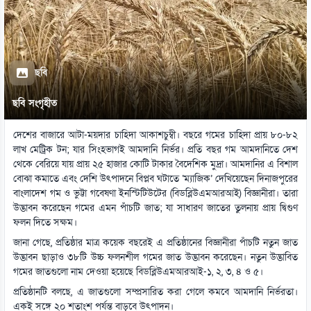
ছবি
ছবি সংগৃহীত
দেশের বাজারে আটা-ময়দার চাহিদা আকাশচুম্বী। বছরে গমের চাহিদা প্রায় ৮০-৮২
লাখ মেট্রিক টন; যার সিংহভাগই আমদানি নির্ভর। প্রতি বছর গম আমদানিতে দেশ
থেকে বেরিয়ে যায় প্রায় ২৫ হাজার কোটি টাকার বৈদেশিক মুদ্রা। আমদানির এ বিশাল
বোঝা কমাতে এবং দেশি উৎপাদনে বিপ্লব ঘটাতে ‘ম্যাজিক’ দেখিয়েছেন দিনাজপুরের
বাংলাদেশ গম ও ভুট্টা গবেষণা ইনস্টিটিউটের (বিডব্লিউএমআরআই) বিজ্ঞানীরা। তারা
উদ্ভাবন করেছেন গমের এমন পাঁচটি জাত; যা সাধারণ জাতের তুলনায় প্রায় দ্বিগুণ
ফলন দিতে সক্ষম।
জানা গেছে, প্রতিষ্ঠার মাত্র কয়েক বছরেই এ প্রতিষ্ঠানের বিজ্ঞানীরা পাঁচটি নতুন জাত
উদ্ভাবন ছাড়াও ৩৮টি উচ্চ ফলনশীল গমের জাত উদ্ভাবন করেছেন। নতুন উদ্ভাবিত
গমের জাতগুলো নাম দেওয়া হয়েছে বিডব্লিউএমআরআই-১, ২, ৩, ৪ ও ৫।
প্রতিষ্ঠানটি বলছে, এ জাতগুলো সম্প্রসারিত করা গেলে কমবে আমদানি নির্ভরতা।
একই সঙ্গে ২০ শতাংশ পর্যন্ত বাড়বে উৎপাদন।