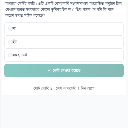
আবারো সেটিই বলছি। এটি একটি বেসরকারি সংবাদমাধ্যম আয়োজিত অনুষ্ঠান ছিল,
এসএসসির ফল কখন ঘোষণা, যেভাবে পাবেন শিক্ষার্থীরা
যেখানে ভারত সরকারের কোনো ভূমিকা ছিল না।” প্রিয় পাঠক. আপনি কি মনে
০৯ আগস্ট
করেন ভারত সঠিক বলেছে?
না
হ্যাঁ
মন্তব্য নেই
✓ ভোট দেওয়া হয়েছে
মোট ভোট: ১ | শেষ আপডেট: 1 দিন আগে