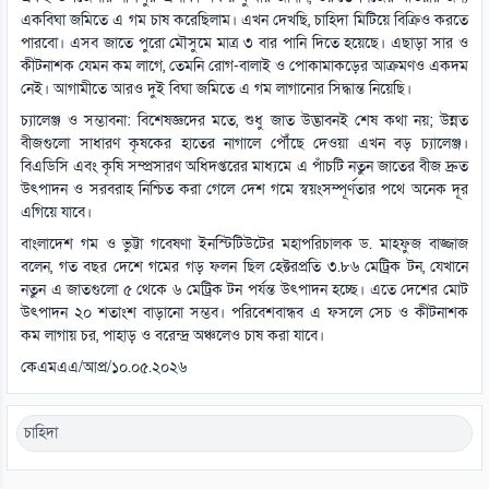
একবিঘা জমিতে এ গম চাষ করেছিলাম। এখন দেখছি, চাহিদা মিটিয়ে বিক্রিও করতে
পারবো। এসব জাতে পুরো মৌসুমে মাত্র ৩ বার পানি দিতে হয়েছে। এছাড়া সার ও
কীটনাশক যেমন কম লাগে, তেমনি রোগ-বালাই ও পোকামাকড়ের আক্রমণও একদম
নেই। আগামীতে আরও দুই বিঘা জমিতে এ গম লাগানোর সিদ্ধান্ত নিয়েছি।
চ্যালেঞ্জ ও সম্ভাবনা: বিশেষজ্ঞদের মতে, শুধু জাত উদ্ভাবনই শেষ কথা নয়; উন্নত
বীজগুলো সাধারণ কৃষকের হাতের নাগালে পৌঁছে দেওয়া এখন বড় চ্যালেঞ্জ।
বিএডিসি এবং কৃষি সম্প্রসারণ অধিদপ্তরের মাধ্যমে এ পাঁচটি নতুন জাতের বীজ দ্রুত
উৎপাদন ও সরবরাহ নিশ্চিত করা গেলে দেশ গমে স্বয়ংসম্পূর্ণতার পথে অনেক দূর
এগিয়ে যাবে।
বাংলাদেশ গম ও ভুট্টা গবেষণা ইনস্টিটিউটের মহাপরিচালক ড. মাহফুজ বাজ্জাজ
বলেন, গত বছর দেশে গমের গড় ফলন ছিল হেক্টরপ্রতি ৩.৮৬ মেট্রিক টন, যেখানে
নতুন এ জাতগুলো ৫ থেকে ৬ মেট্রিক টন পর্যন্ত উৎপাদন হচ্ছে। এতে দেশের মোট
উৎপাদন ২০ শতাংশ বাড়ানো সম্ভব। পরিবেশবান্ধব এ ফসলে সেচ ও কীটনাশক
কম লাগায় চর, পাহাড় ও বরেন্দ্র অঞ্চলেও চাষ করা যাবে।
কেএমএএ/আপ্র/১০.০৫.২০২৬
চাহিদা