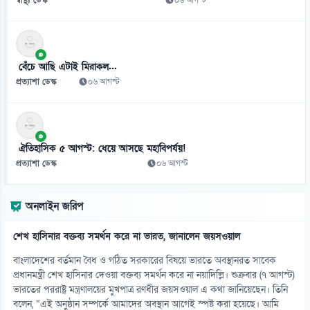
০৯ আগস্ট
১১
সালমান শাহ হত্যা মামলায় ডন আটক
বেঁচে আছি এটাই মিরাকল...
০৯ আগস্ট
প্রত্যাশা ডেস্ক
০৬ আগস্ট
১২
এনটিআরসিএ নয়, ম্যানেজিং কমিটির হাতে যাচ্ছে শিক্ষক নিয়োগ!
০৯ আগস্ট
ঐতিহাসিক ৫ আগস্ট: ধেয়ে আসছে মহাবিপর্যয়!
প্রত্যাশা ডেস্ক
০৬ আগস্ট
১৩
সুদ ছাড়াই পাঁচ হাজার টাকার ডিজিটাল ঋণের উদ্যোগ
অনলাইন জরিপ
০৯ আগস্ট
শেখ হাসিনার বক্তব্য সমর্থন করে না ভারত, জানালেন জয়সওয়াল
১৪
দিনে ২১ মিনিটেই সন্তানের সঙ্গে সম্পর্ক আরো গভীর
বাংলাদেশের বর্তমান বৈধ ও গঠিত সরকারের বিষয়ে ভারতে অবস্থানরত সাবেক
০৯ আগস্ট
প্রধানমন্ত্রী শেখ হাসিনার দেওয়া বক্তব্য সমর্থন করে না নয়াদিল্লি। শুক্রবার (৭ আগস্ট)
ভারতের পররাষ্ট্র মন্ত্রণালয়ের মুখপাত্র রণধীর জয়সওয়াল এ কথা জানিয়েছেন। তিনি
বলেন, “এই অনুষ্ঠান সম্পর্কে আমাদের অবস্থান আগেই স্পষ্ট করা হয়েছে। আমি
১৫