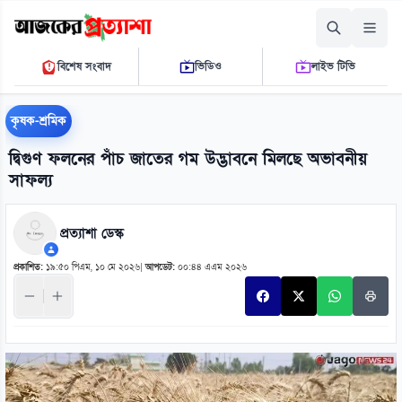
রোববার, ০৯ আগস্ট ২০২৬
বিশেষ সংবাদ
ভিডিও
লাইভ টিভি
১১:২৯:০০ এ.এম.
THE DAILY AJKER PROTTASHA
কৃষক-শ্রমিক
দ্বিগুণ ফলনের পাঁচ জাতের গম উদ্ভাবনে মিলছে অভাবনীয়
সাফল্য
প্রত্যাশা ডেস্ক
প্রকাশিত:
১৯:৫০ পিএম, ১০ মে ২০২৬
|
আপডেট:
০০:৪৪ এএম ২০২৬