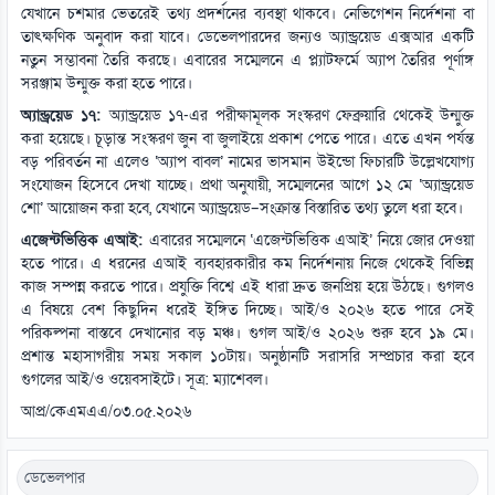
যেখানে চশমার ভেতরেই তথ্য প্রদর্শনের ব্যবস্থা থাকবে। নেভিগেশন নির্দেশনা বা
তাৎক্ষণিক অনুবাদ করা যাবে। ডেভেলপারদের জন্যও অ্যান্ড্রয়েড এক্সআর একটি
নতুন সম্ভাবনা তৈরি করছে। এবারের সম্মেলনে এ প্ল্যাটফর্মে অ্যাপ তৈরির পূর্ণাঙ্গ
সরঞ্জাম উন্মুক্ত করা হতে পারে।
অ্যান্ড্রয়েড ১৭:
অ্যান্ড্রয়েড ১৭-এর পরীক্ষামূলক সংস্করণ ফেব্রুয়ারি থেকেই উন্মুক্ত
করা হয়েছে। চূড়ান্ত সংস্করণ জুন বা জুলাইয়ে প্রকাশ পেতে পারে। এতে এখন পর্যন্ত
বড় পরিবর্তন না এলেও ‘অ্যাপ বাবল’ নামের ভাসমান উইন্ডো ফিচারটি উল্লেখযোগ্য
সংযোজন হিসেবে দেখা যাচ্ছে। প্রথা অনুযায়ী, সম্মেলনের আগে ১২ মে ‘অ্যান্ড্রয়েড
শো’ আয়োজন করা হবে, যেখানে অ্যান্ড্রয়েড–সংক্রান্ত বিস্তারিত তথ্য তুলে ধরা হবে।
এজেন্টভিত্তিক এআই:
এবারের সম্মেলনে ‘এজেন্টভিত্তিক এআই’ নিয়ে জোর দেওয়া
হতে পারে। এ ধরনের এআই ব্যবহারকারীর কম নির্দেশনায় নিজে থেকেই বিভিন্ন
কাজ সম্পন্ন করতে পারে। প্রযুক্তি বিশ্বে এই ধারা দ্রুত জনপ্রিয় হয়ে উঠছে। গুগলও
এ বিষয়ে বেশ কিছুদিন ধরেই ইঙ্গিত দিচ্ছে। আই/ও ২০২৬ হতে পারে সেই
পরিকল্পনা বাস্তবে দেখানোর বড় মঞ্চ। গুগল আই/ও ২০২৬ শুরু হবে ১৯ মে।
প্রশান্ত মহাসাগরীয় সময় সকাল ১০টায়। অনুষ্ঠানটি সরাসরি সম্প্রচার করা হবে
গুগলের আই/ও ওয়েবসাইটে। সূত্র: ম্যাশেবল।
আপ্র/কেএমএএ/০৩.০৫.২০২৬
ডেভেলপার