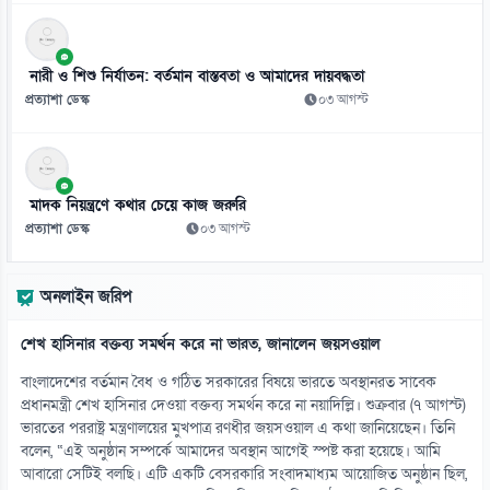
১১
সেবার মানসিকতা ছাড়া চিকিৎসার মানোন্নয়ন সম্ভব নয়: প্রধানমন্ত্রী
নারী ও শিশু নির্যাতন: বর্তমান বাস্তবতা ও আমাদের দায়বদ্ধতা
০৮ আগস্ট
প্রত্যাশা ডেস্ক
০৩ আগস্ট
১২
আমিরাতে ঈদে মিলাদুন্নবীর ছুটি ২৮ আগস্ট
০৮ আগস্ট
মাদক নিয়ন্ত্রণে কথার চেয়ে কাজ জরুরি
প্রত্যাশা ডেস্ক
০৩ আগস্ট
১৩
তনু হত্যা মামলায় সাবেক সেনাসদস্য হাফিজুর ফের গ্রেফতার
অনলাইন জরিপ
০৮ আগস্ট
শেখ হাসিনার বক্তব্য সমর্থন করে না ভারত, জানালেন জয়সওয়াল
১৪
রুশ তেল কিনে বিপাকে ভারত-চীন, ১০০ শতাংশ শুল্কের বিল পাস
বাংলাদেশের বর্তমান বৈধ ও গঠিত সরকারের বিষয়ে ভারতে অবস্থানরত সাবেক
০৮ আগস্ট
প্রধানমন্ত্রী শেখ হাসিনার দেওয়া বক্তব্য সমর্থন করে না নয়াদিল্লি। শুক্রবার (৭ আগস্ট)
ভারতের পররাষ্ট্র মন্ত্রণালয়ের মুখপাত্র রণধীর জয়সওয়াল এ কথা জানিয়েছেন। তিনি
বলেন, “এই অনুষ্ঠান সম্পর্কে আমাদের অবস্থান আগেই স্পষ্ট করা হয়েছে। আমি
১৫
আবারো সেটিই বলছি। এটি একটি বেসরকারি সংবাদমাধ্যম আয়োজিত অনুষ্ঠান ছিল,
৫৪ রানে অলআউট বাংলাদেশ, ইনিংস ব্যবধানে লজ্জার হার