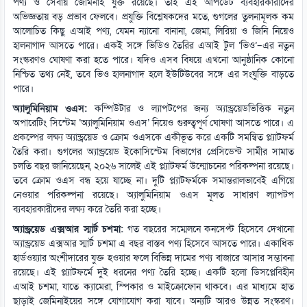
পণ্য ও সেবায় জেমিনাই যুক্ত রয়েছে। তাই এই আপডেট ব্যবহারকারীদের
অভিজ্ঞতায় বড় প্রভাব ফেলবে। প্রযুক্তি বিশ্লেষকদের মতে, গুগলের তুলনামূলক কম
আলোচিত কিছু এআই পণ্য, যেমন ন্যানো বানানা, জেমা, লিরিয়া ও জিনি নিয়েও
হালনাগাদ আসতে পারে। একই সঙ্গে ভিডিও তৈরির এআই টুল ‘ভিও’–এর নতুন
সংস্করণও ঘোষণা করা হতে পারে। যদিও এসব বিষয়ে এখনো আনুষ্ঠানিক কোনো
নিশ্চিত তথ্য নেই, তবে ভিও হালনাগাদ হলে ইউটিউবের সঙ্গে এর সংযুক্তি বাড়তে
পারে।
অ্যালুমিনিয়াম ওএস:
কম্পিউটার ও ল্যাপটপের জন্য অ্যান্ড্রয়েডভিত্তিক নতুন
অপারেটিং সিস্টেম ‘অ্যালুমিনিয়াম ওএস’ নিয়েও গুরুত্বপূর্ণ ঘোষণা আসতে পারে। এ
প্রকল্পের লক্ষ্য অ্যান্ড্রয়েড ও ক্রোম ওএসকে একীভূত করে একটি সমন্বিত প্ল্যাটফর্ম
তৈরি করা। গুগলের অ্যান্ড্রয়েড ইকোসিস্টেম বিভাগের প্রেসিডেন্ট সামীর সামাত
চলতি বছর জানিয়েছেন, ২০২৬ সালেই এই প্ল্যাটফর্ম উন্মোচনের পরিকল্পনা রয়েছে।
তবে ক্রোম ওএস বন্ধ হয়ে যাচ্ছে না। দুটি প্ল্যাটফর্মকে সমান্তরালভাবেই এগিয়ে
নেওয়ার পরিকল্পনা রয়েছে। অ্যালুমিনিয়াম ওএস মূলত সাধারণ ল্যাপটপ
ব্যবহারকারীদের লক্ষ্য করে তৈরি করা হচ্ছে।
অ্যান্ড্রয়েড এক্সআর স্মার্ট চশমা:
গত বছরের সম্মেলনে কনসেপ্ট হিসেবে দেখানো
অ্যান্ড্রয়েড এক্সআর স্মার্ট চশমা এ বছর বাস্তব পণ্য হিসেবে আসতে পারে। একাধিক
হার্ডওয়্যার অংশীদারের যুক্ত হওয়ার ফলে বিভিন্ন দামের পণ্য বাজারে আসার সম্ভাবনা
রয়েছে। এই প্ল্যাটফর্মে দুই ধরনের পণ্য তৈরি হচ্ছে। একটি হলো ডিসপ্লেবিহীন
এআই চশমা, যাতে ক্যামেরা, স্পিকার ও মাইক্রোফোন থাকবে। এর মাধ্যমে হাত
ছাড়াই জেমিনাইয়ের সঙ্গে যোগাযোগ করা যাবে। অন্যটি আরও উন্নত সংস্করণ।