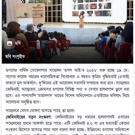
ছবি
ছবি সংগৃহীত
গুগলের বার্ষিক ডেভেলপার সম্মেলন ‘গুগল আই/ও ২০২৬’ শুরু হচ্ছে ১৯ মে।
আগের কয়েক বছরের ধারাবাহিকতা বিবেচনায় এ বছরও কৃত্রিম বুদ্ধিমত্তাই (এআই)
থাকবে মূল আকর্ষণে। দু’দিনের এই আয়োজন সরাসরি সম্প্রচার করা হবে। সম্মেলনে
জেমিনাই, অ্যান্ড্রয়েড, ক্রোমসহ গুগলের বিভিন্ন পণ্য ও সেবার হালনাগাদ তুলে ধরা
হবে। এর পাশাপাশি ‘ডায়ালগস’ নামের বিশেষ অধিবেশনে এআইয়ের ভবিষ্যৎ নিয়ে
আলোচনা অনুষ্ঠিত হবে।
সম্মেলনে যেসব ঘোষণা আসতে পারে, তা হলো-
জেমিনাইয়ের নতুন সংস্করণ:
জেমিনাইয়ের বড় ধরনের হালনাগাদই এবারের
সম্মেলনের প্রধান আকর্ষণ হতে পারে। এটি জেমিনাই ৪.০ বা এর মধ্যবর্তী কোনো
সংস্করণ হিসেবে আসতে পারে বলে ধারণা করা হচ্ছে। ইতিমধ্যে গুগলের অধিকাংশ