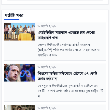
সংশ্লিষ্ট খবর
০৮ আগস্ট ২০২৬
এআইভিত্তিক সমাধানে এগোতে চায় দেশের
আইএসপি খাত
দেশের ইন্টারনেট সেবাদাতা প্রতিষ্ঠানগুলোর
(আইএসপি) পরিচালন কার্যক্রম আরো সহজ, দ্রুত ও
স্বয়ংক্রিয় করতে...
০৮ আগস্ট ২০২৬
শিশুদের ক্ষতির অভিযোগে মেটাকে ৫৭ কোটি
ডলার জরিমানা
ফেসবুক ও ইনস্টাগ্রামের মূল প্রতিষ্ঠান মেটাকে ৫৬
কোটি ৭০ লাখ ডলার জরিমানা করেছেন যুক্তরাষ্ট্রের নিউ
ম...
০৮ আগস্ট ২০২৬