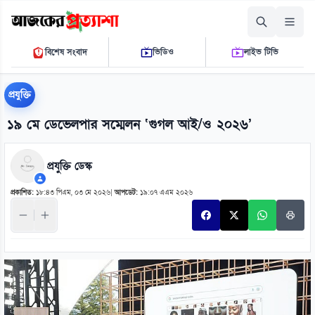
শনিবার, ০৮ আগস্ট ২০২৬
বিশেষ সংবাদ
ভিডিও
লাইভ টিভি
১২ ২০ ৩১ পি.এম.
THE DAILY AJKER PROTTASHA
প্রযুক্তি
১৯ মে ডেভেলপার সম্মেলন ‘গুগল আই/ও ২০২৬’
প্রযুক্তি ডেস্ক
প্রকাশিত:
১৮:৪৩ পিএম, ০৩ মে ২০২৬
|
আপডেট:
১৯:০৭ এএম ২০২৬