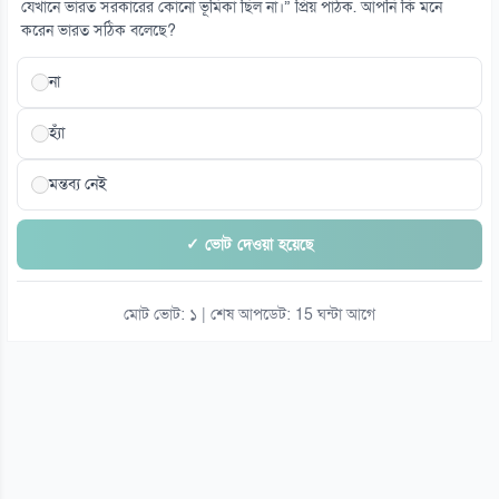
যেখানে ভারত সরকারের কোনো ভূমিকা ছিল না।” প্রিয় পাঠক. আপনি কি মনে
০৮ আগস্ট
করেন ভারত সঠিক বলেছে?
না
হ্যাঁ
মন্তব্য নেই
✓ ভোট দেওয়া হয়েছে
মোট ভোট: ১ | শেষ আপডেট: 15 ঘন্টা আগে