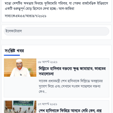
মতো দেশটির ক্ষমতায় ফিরছে ফুজিমোরি পরিবার, যা পেরুর রাজনৈতিক ইতিহাসে
একটি গুরুত্বপূর্ণ মোড় হিসেবে দেখা হচ্ছে। আল-জাজিরা
সানা/কেএমএএ/আপ্র/৪/৭/২০২৬
ইলেকটোরাল
সংশ্লিষ্ট খবর
০৮ আগস্ট ২০২৬
দিল্লিতে হাসিনার বক্তব্যে ক্ষুব্ধ জামায়াত, ভারতের
সমালোচনা
সাবেক প্রধানমন্ত্রী শেখ হাসিনাকে দিল্লিতে অবস্থানের
সুযোগ দিয়ে এবং সেখানে সংবাদ সম্মেলনে বক্তব্য
দেও...
০৭ আগস্ট ২০২৬
শেখ হাসিনাকে ফিরিয়ে আনতে দেরি কেন, প্রশ্ন