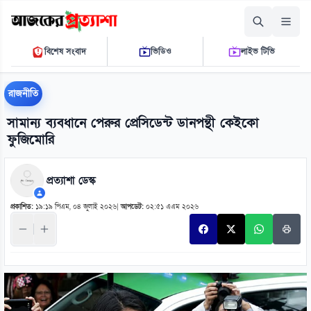
শনিবার, ০৮ আগস্ট ২০২৬
বিশেষ সংবাদ
ভিডিও
লাইভ টিভি
০২ ৫৭ ০১ পি.এম.
THE DAILY AJKER PROTTASHA
রাজনীতি
সামান্য ব্যবধানে পেরুর প্রেসিডেন্ট ডানপন্থী কেইকো
ফুজিমোরি
প্রত্যাশা ডেস্ক
প্রকাশিত:
১৯:১৯ পিএম, ০৪ জুলাই ২০২৬
|
আপডেট:
০২:৫১ এএম ২০২৬