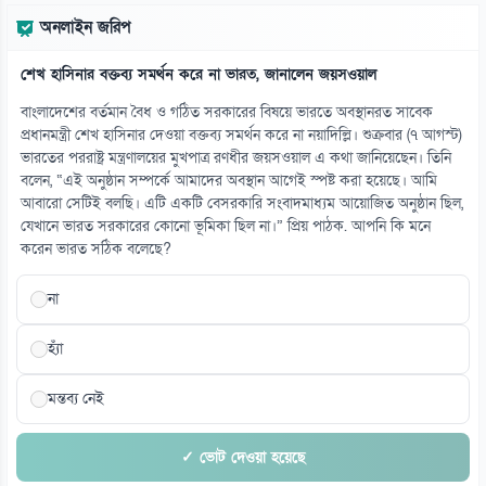
কেন বিয়ে করবেন না জানালেন আমিশা প্যাটেল
অনলাইন জরিপ
০৮ আগস্ট
শেখ হাসিনার বক্তব্য সমর্থন করে না ভারত, জানালেন জয়সওয়াল
১৪
হলিউডের পরবর্তী ধাপে প্রিয়াঙ্কা
বাংলাদেশের বর্তমান বৈধ ও গঠিত সরকারের বিষয়ে ভারতে অবস্থানরত সাবেক
০৮ আগস্ট
প্রধানমন্ত্রী শেখ হাসিনার দেওয়া বক্তব্য সমর্থন করে না নয়াদিল্লি। শুক্রবার (৭ আগস্ট)
ভারতের পররাষ্ট্র মন্ত্রণালয়ের মুখপাত্র রণধীর জয়সওয়াল এ কথা জানিয়েছেন। তিনি
বলেন, “এই অনুষ্ঠান সম্পর্কে আমাদের অবস্থান আগেই স্পষ্ট করা হয়েছে। আমি
১৫
আবারো সেটিই বলছি। এটি একটি বেসরকারি সংবাদমাধ্যম আয়োজিত অনুষ্ঠান ছিল,
কোনো শিল্পীকে এভাবে অসম্মান করা করা উচিত নয়: হাসান
যেখানে ভারত সরকারের কোনো ভূমিকা ছিল না।” প্রিয় পাঠক. আপনি কি মনে
০৮ আগস্ট
করেন ভারত সঠিক বলেছে?
না
হ্যাঁ
মন্তব্য নেই
✓ ভোট দেওয়া হয়েছে