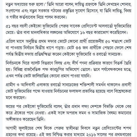
নতুন অধ্যায়ের শুরু হলো।’ তিনি আরো বলেন, দায়িত্ব গ্রহণকে তিনি দেখছেন শোনার,
সংলাপের এবং নতুন সরকার গঠনের প্রস্তুতির সুযোগ হিসেবে, যা তিনি দায়িত্ব, বিনয়
ও গভীর কর্তব্যবোধ নিয়ে পালন করবেন।
৫১ বছর বয়সী কেইকো ফুজিমোরি পেরুর সাবেক প্রেসিডেন্ট আলবার্তো ফুজিমোরির
মেয়ে। তাঁর বাবা মানবাধিকার লঙ্ঘনের অভিযোগে ১৬ বছর কারাভোগ করেছিলেন।
এপ্রিল মাসে অনুষ্ঠিত প্রথম দফার ভোটে কোনো প্রার্থী প্রয়োজনীয় ৫০ শতাংশ ভোট
না পাওয়ায় নির্বাচন দ্বিতীয় ধাপে গড়ায়। মোট ৩৩ জন প্রার্থীকে পেছনে ফেলে শেষ
পর্যন্ত দ্বিতীয় দফায় প্রতিদ্বন্দ্বিতা করেন কেইকো ফুজিমোরি ও রবার্তো সানচেজ।
নির্বাচনকে ঘিরে ব্যালট বিতরণে বিলম্ব এবং দীর্ঘ গণনা প্রক্রিয়ার কারণে বিতর্ক তৈরি
হয়। বিভিন্ন রাজনৈতিক পক্ষ কারচুপির অভিযোগ তোলে। তবে পর্যবেক্ষকদের মতে,
এখন পর্যন্ত ভোট জালিয়াতির কোনো প্রমাণ পাওয়া যায়নি।
গ্রামীণ ও আদিবাসী এলাকায় রবার্তো সানচেজের শক্তিশালী সমর্থন থাকলেও প্রবাসী
ভোট ফুজিমোরির পক্ষে যাওয়ায় নির্বাচনের ফলাফল প্রভাবিত হয়েছে বলে বিশ্লেষকেরা
মনে করছেন।
জয়ের পর কেইকো ফুজিমোরি বলেন, তাঁর প্রধান লক্ষ্য দেশকে বিভক্তি থেকে বের
করে ঐক্যের পথে নেওয়া। একই সঙ্গে অপরাধ দমন ও সামাজিক বৈষম্য কমানোর
অঙ্গীকারও করেছেন তিনি।
আগামী জুলাইয়ের শেষ দিকে পেরুর স্বাধীনতা দিবসে নতুন প্রেসিডেন্টের শপথ
গ্রহণের কথা রয়েছে। এই জয় নিশ্চিত করার মাধ্যমে ২০১৬ সালের পর প্রথমবারের