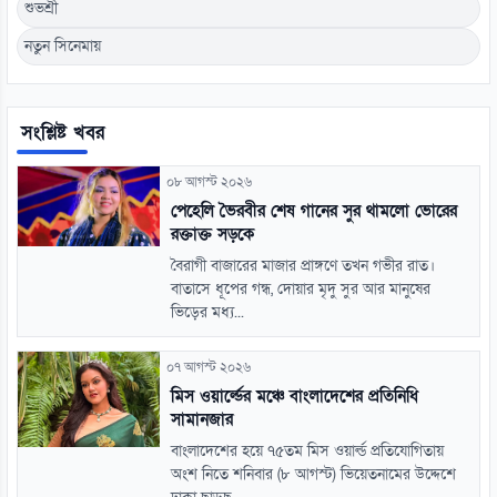
শুভশ্রী
নতুন সিনেমায়
সংশ্লিষ্ট খবর
০৮ আগস্ট ২০২৬
পেহেলি ভৈরবীর শেষ গানের সুর থামলো ভোরের
রক্তাক্ত সড়কে
বৈরাগী বাজারের মাজার প্রাঙ্গণে তখন গভীর রাত।
বাতাসে ধূপের গন্ধ, দোয়ার মৃদু সুর আর মানুষের
ভিড়ের মধ্য...
০৭ আগস্ট ২০২৬
মিস ওয়ার্ল্ডের মঞ্চে বাংলাদেশের প্রতিনিধি
সামানজার
বাংলাদেশের হয়ে ৭৫তম মিস ওয়ার্ল্ড প্রতিযোগিতায়
অংশ নিতে শনিবার (৮ আগস্ট) ভিয়েতনামের উদ্দেশে