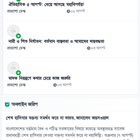
১০
ঐতিহাসিক ৫ আগস্ট: ধেয়ে আসছে মহাবিপর্যয়!
সিএনজি স্টেশনে গ্যাস সংকট, ভোগান্তি চরমে
প্রত্যাশা ডেস্ক
০৬ আগস্ট
০৮ আগস্ট
১১
গ্রিস উপকূলে দুই শতাধিক অভিবাসী উদ্ধার, ৭২ জন বাংলাদেশি
নারী ও শিশু নির্যাতন: বর্তমান বাস্তবতা ও আমাদের দায়বদ্ধতা
০৮ আগস্ট
প্রত্যাশা ডেস্ক
০৩ আগস্ট
১২
টেকসই গণমাধ্যমে সরকার, মালিক ও সাংবাদিকের সমন্বয়ের আহ্বান
০৮ আগস্ট
মাদক নিয়ন্ত্রণে কথার চেয়ে কাজ জরুরি
প্রত্যাশা ডেস্ক
০৩ আগস্ট
১৩
দিল্লিতে হাসিনার বক্তব্যে ক্ষুব্ধ জামায়াত, ভারতের সমালোচনা
অনলাইন জরিপ
০৮ আগস্ট
শেখ হাসিনার বক্তব্য সমর্থন করে না ভারত, জানালেন জয়সওয়াল
১৪
শেখ হাসিনার বক্তব্য গুরুত্ব দিচ্ছে না সরকার: স্বরাষ্ট্রমন্ত্রী
বাংলাদেশের বর্তমান বৈধ ও গঠিত সরকারের বিষয়ে ভারতে অবস্থানরত সাবেক
০৭ আগস্ট
প্রধানমন্ত্রী শেখ হাসিনার দেওয়া বক্তব্য সমর্থন করে না নয়াদিল্লি। শুক্রবার (৭ আগস্ট)