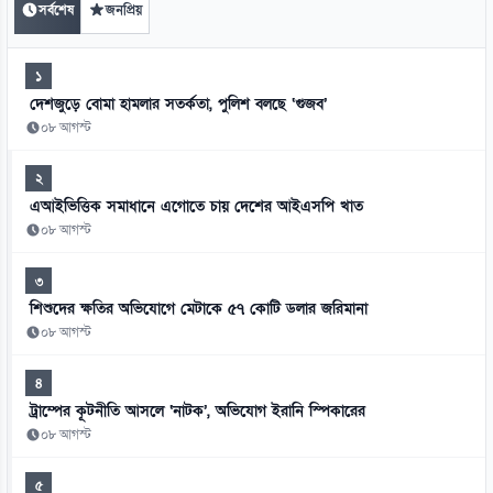
সর্বশেষ
জনপ্রিয়
১
দেশজুড়ে বোমা হামলার সতর্কতা, পুলিশ বলছে ‘গুজব’
০৮ আগস্ট
২
এআইভিত্তিক সমাধানে এগোতে চায় দেশের আইএসপি খাত
০৮ আগস্ট
৩
শিশুদের ক্ষতির অভিযোগে মেটাকে ৫৭ কোটি ডলার জরিমানা
০৮ আগস্ট
৪
ট্রাম্পের কূটনীতি আসলে ‘নাটক’, অভিযোগ ইরানি স্পিকারের
০৮ আগস্ট
৫