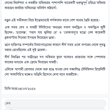
দেবের নির্দেশনা ও শুভশ্রীর অভিনয়ের পাশাপাশি আরেকটি গুরুত্বপূর্ণ চরিত্রে অভিনয়
করছেন জনপ্রিয় অভিনেতা অনির্বাণ ভট্টাচার্য।
নতুন এই সমীকরণ নিয়ে ইতোমধ্যেই দর্শকদের মাঝে বেশ আগ্রহ তৈরি হয়েছে।
এক সময় দেব ও শুভশ্রী টলিউডের অন্যতম সফল অনস্ক্রিন ও অফস্ক্রিন জুটি
ছিলেন। ‘চ্যালেঞ্জ’, ‘পরাণ যায় জ্বলিয়া রে’ ও ‘খোকাবাবু’র মতো বেশ কয়েকটি
ব্লকবাস্টার সিনেমা উপহার দিয়েছেন তারা।
তবে ব্যক্তিগত সম্পর্কের টানাপোড়েনের কারণে দীর্ঘ সময় একে অপরের থেকে দূরত্ব
বজায় রেখেছিলেন এই দুই তারকা।
দীর্ঘ বিরতির পর অতীতের সব অভিমান ভুলে আবারও প্রাক্তনের সঙ্গে পেশাদার
কাজের মাধ্যমে এক ফ্রেমে ফিরছেন শুভশ্রী।
এদিকে আগামী রোববার থেকে শুরু হতে যাওয়া দেব সঞ্চালিত টেলিভিশন রিয়েলিটি
শো ‘দাদাগিরি’র মঞ্চেও অতিথি হিসেবে দেখা যাবে শুভশ্রীকে।
ডিসি/আপ্র/০৪/০৭/২০২৬
দেব