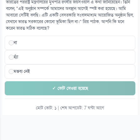
ভারতের পররাষ্ট্র মন্ত্রণালয়ের মুখপাত্র রণধীর জয়সওয়াল এ কথা জানিয়েছেন। তিনি
বলেন, “এই অনুষ্ঠান সম্পর্কে আমাদের অবস্থান আগেই স্পষ্ট করা হয়েছে। আমি
১৫
আবারো সেটিই বলছি। এটি একটি বেসরকারি সংবাদমাধ্যম আয়োজিত অনুষ্ঠান ছিল,
শেখ হাসিনার বক্তব্য সমর্থন করে না ভারত, জানালেন জয়সওয়াল
যেখানে ভারত সরকারের কোনো ভূমিকা ছিল না।” প্রিয় পাঠক. আপনি কি মনে
০৭ আগস্ট
করেন ভারত সঠিক বলেছে?
না
হ্যাঁ
মন্তব্য নেই
✓ ভোট দেওয়া হয়েছে
মোট ভোট: ১ | শেষ আপডেট: 7 ঘন্টা আগে