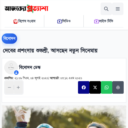
শনিবার, ০৮ আগস্ট ২০২৬
বিশেষ সংবাদ
ভিডিও
লাইভ টিভি
০৪:১১:৩৪ এ.এম.
THE DAILY AJKER PROTTASHA
বিনোদন
দেবের প্রশংসায় শুভশ্রী, আসছেন নতুন সিনেমায়
বিনোদন ডেস্ক
প্রকাশিত:
২১:০৯ পিএম, ০৪ জুলাই ২০২৬
|
আপডেট:
০৩:১২ এএম ২০২৬