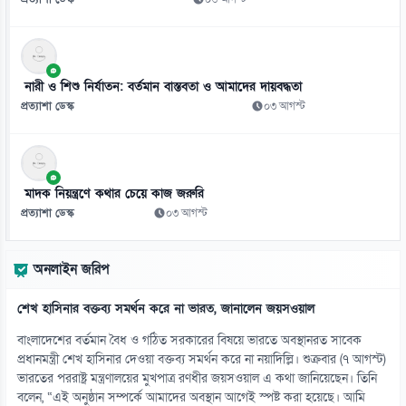
০৭ আগস্ট
১১
জুলাইয়ের ‘নীরব বিপ্লবীদের’ প্রতি নাহিদের কৃতজ্ঞতা
নারী ও শিশু নির্যাতন: বর্তমান বাস্তবতা ও আমাদের দায়বদ্ধতা
০৭ আগস্ট
প্রত্যাশা ডেস্ক
০৩ আগস্ট
১২
এআইয়ের প্রভাবে উন্নত দেশে চাকরি হারানোর ঝুঁকি বেশি
০৭ আগস্ট
মাদক নিয়ন্ত্রণে কথার চেয়ে কাজ জরুরি
প্রত্যাশা ডেস্ক
০৩ আগস্ট
১৩
গুজরাটের কূপে রহস্যময় ঢেউ, নেই ভূমিকম্পের শঙ্কা
অনলাইন জরিপ
০৭ আগস্ট
শেখ হাসিনার বক্তব্য সমর্থন করে না ভারত, জানালেন জয়সওয়াল
১৪
৪১ বছরের ইতিহাসে প্রথমবার সৌদি তেল আমদানি বন্ধ যুক্তরাষ্ট্রের
বাংলাদেশের বর্তমান বৈধ ও গঠিত সরকারের বিষয়ে ভারতে অবস্থানরত সাবেক
০৭ আগস্ট
প্রধানমন্ত্রী শেখ হাসিনার দেওয়া বক্তব্য সমর্থন করে না নয়াদিল্লি। শুক্রবার (৭ আগস্ট)
ভারতের পররাষ্ট্র মন্ত্রণালয়ের মুখপাত্র রণধীর জয়সওয়াল এ কথা জানিয়েছেন। তিনি
বলেন, “এই অনুষ্ঠান সম্পর্কে আমাদের অবস্থান আগেই স্পষ্ট করা হয়েছে। আমি
১৫