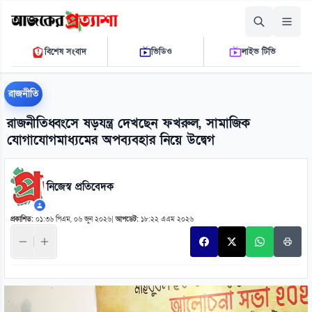
শনিবার, ০৮ আগস্ট ২০২৬
বিশেষ সংবাদ
ভিডিও
লাইভ টিভি
০১:১৭:৫৮ এ.এম.
THE DAILY AJKER PROTTASHA
রাজনীতি
রাজনীতিধ্বংসে ষড়যন্ত্র দেখছেন ফখরুল, সামাজিক
যোগাযোগমাধ্যমের অপব্যবহার নিয়ে উদ্বেগ
নিজেস্ব প্রতিবেদক
প্রকাশিত:
০১:৩৬ পিএম, ০৬ জুন ২০২৬
|
আপডেট:
১৮:২২ এএম ২০২৬