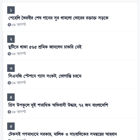
১
পেহেলি ভৈরবীর শেষ গানের সুর থামলো ভোরের রক্তাক্ত সড়কে
০৮ আগস্ট
২
ছুটিতে থাকা ৫৬৫ শ্রমিক জানলেন চাকরি নেই
০৮ আগস্ট
৩
সিএনজি স্টেশনে গ্যাস সংকট, ভোগান্তি চরমে
০৮ আগস্ট
৪
গ্রিস উপকূলে দুই শতাধিক অভিবাসী উদ্ধার, ৭২ জন বাংলাদেশি
০৮ আগস্ট
৫
টেকসই গণমাধ্যমে সরকার, মালিক ও সাংবাদিকের সমন্বয়ের আহ্বান