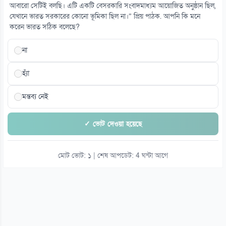
আবারো সেটিই বলছি। এটি একটি বেসরকারি সংবাদমাধ্যম আয়োজিত অনুষ্ঠান ছিল,
সৌদিতে ইরানপন্থিদের দ্বিমুখী হামলার আশঙ্কা
যেখানে ভারত সরকারের কোনো ভূমিকা ছিল না।” প্রিয় পাঠক. আপনি কি মনে
০৭ আগস্ট
করেন ভারত সঠিক বলেছে?
না
হ্যাঁ
মন্তব্য নেই
✓ ভোট দেওয়া হয়েছে
মোট ভোট: ১ | শেষ আপডেট: 4 ঘন্টা আগে