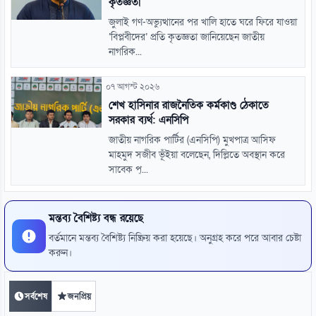
কৃতজ্ঞতা
জুলাই গণ-অভ্যুত্থানের পর খালি হাতে ঘরে ফিরে যাওয়া
‘বিপ্লবীদের’ প্রতি কৃতজ্ঞতা জানিয়েছেন জাতীয়
নাগরিক...
০৭ আগস্ট ২০২৬
শেখ হাসিনার রাজনৈতিক কর্মকাণ্ড ঠেকাতে
সরকার ব্যর্থ: এনসিপি
জাতীয় নাগরিক পার্টির (এনসিপি) মুখপাত্র আসিফ
মাহমুদ সজীব ভূঁইয়া বলেছেন, দিল্লিতে অবস্থান করে
সাবেক প্...
মন্তব্য বৈশিষ্ট্য বন্ধ রয়েছে
বর্তমানে মন্তব্য বৈশিষ্ট্য নিষ্ক্রিয় করা হয়েছে। অনুগ্রহ করে পরে আবার চেষ্টা
করুন।
সর্বশেষ
জনপ্রিয়