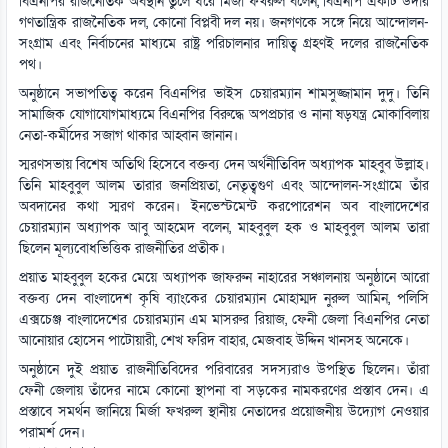
বিএনপির রাজনৈতিক অবস্থান তুলে ধরে মির্জা ফখরুল বলেন, বিএনপি একটি উদার
গণতান্ত্রিক রাজনৈতিক দল, কোনো বিপ্লবী দল নয়। জনগণকে সঙ্গে নিয়ে আন্দোলন-
সংগ্রাম এবং নির্বাচনের মাধ্যমে রাষ্ট্র পরিচালনার দায়িত্ব গ্রহণই দলের রাজনৈতিক
পথ।
অনুষ্ঠানে সভাপতিত্ব করেন বিএনপির ভাইস চেয়ারম্যান শামসুজ্জামান দুদু। তিনি
সামাজিক যোগাযোগমাধ্যমে বিএনপির বিরুদ্ধে অপপ্রচার ও নানা ষড়যন্ত্র মোকাবিলায়
নেতা-কর্মীদের সজাগ থাকার আহ্বান জানান।
স্মরণসভায় বিশেষ অতিথি হিসেবে বক্তব্য দেন অর্থনীতিবিদ অধ্যাপক মাহবুব উল্লাহ।
তিনি মাহবুবুল আলম তারার জনপ্রিয়তা, নেতৃত্বগুণ এবং আন্দোলন-সংগ্রামে তাঁর
অবদানের কথা স্মরণ করেন। ইনভেস্টমেন্ট করপোরেশন অব বাংলাদেশের
চেয়ারম্যান অধ্যাপক আবু আহমেদ বলেন, মাহবুবুল হক ও মাহবুবুল আলম তারা
ছিলেন মূল্যবোধভিত্তিক রাজনীতির প্রতীক।
প্রয়াত মাহবুবুল হকের মেয়ে অধ্যাপক জাফরুন নাহারের সঞ্চালনায় অনুষ্ঠানে আরো
বক্তব্য দেন বাংলাদেশ কৃষি ব্যাংকের চেয়ারম্যান মোহাম্মদ নুরুল আমিন, পলিসি
এক্সচেঞ্জ বাংলাদেশের চেয়ারম্যান এম মাসরুর রিয়াজ, ফেনী জেলা বিএনপির নেতা
আনোয়ার হোসেন পাটোয়ারী, শেখ ফরিদ বাহার, মেজবাহ উদ্দিন খানসহ অনেকে।
অনুষ্ঠানে দুই প্রয়াত রাজনীতিবিদের পরিবারের সদস্যরাও উপস্থিত ছিলেন। তাঁরা
ফেনী জেলায় তাঁদের নামে কোনো স্থাপনা বা সড়কের নামকরণের প্রস্তাব দেন। এ
প্রস্তাবে সমর্থন জানিয়ে মির্জা ফখরুল স্থানীয় নেতাদের প্রয়োজনীয় উদ্যোগ নেওয়ার
পরামর্শ দেন।