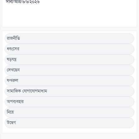
সানা/আপ্র/৬/৬/২০২৬
রাজনীতি
ধ্বংসের
ষড়যন্ত্র
দেখছেন
ফখরুল
সামাজিক যোগাযোগমাধ্যম
অপব্যবহার
নিয়ে
উদ্বেগ