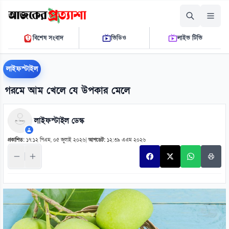
রোববার, ০৯ আগস্ট ২০২৬
বিশেষ সংবাদ
ভিডিও
লাইভ টিভি
০৮ ১৫ ৪৫ এ.এম.
THE DAILY AJKER PROTTASHA
লাইফস্টাইল
গরমে আম খেলে যে উপকার মেলে
লাইফস্টাইল ডেস্ক
প্রকাশিত:
১৭:১২ পিএম, ০৫ জুলাই ২০২৬
|
আপডেট:
১২:৩৯ এএম ২০২৬