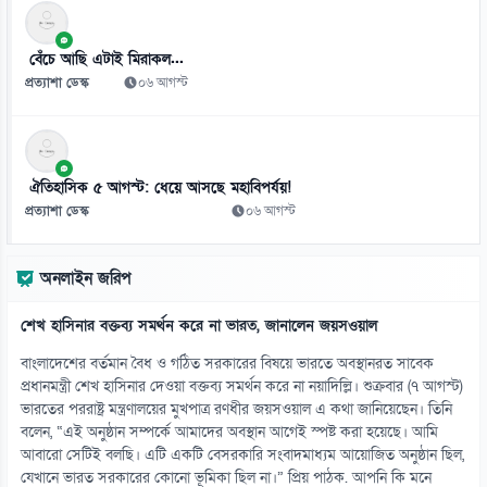
১১
জাপানে ক্রেতারা ভুতুড়ে বাড়ি কেন কিনছেন!
বেঁচে আছি এটাই মিরাকল...
০৯ আগস্ট
প্রত্যাশা ডেস্ক
০৬ আগস্ট
১২
ভোরে বেরিয়ে রাতে ফিরতেন, মেসির স্বপ্ন বাঁচিয়েছেন বাবা
০৯ আগস্ট
ঐতিহাসিক ৫ আগস্ট: ধেয়ে আসছে মহাবিপর্যয়!
প্রত্যাশা ডেস্ক
০৬ আগস্ট
১৩
বাইডেনের ক্যানসার ছড়িয়েছে শরীরের অন্যান্য অঙ্গে
অনলাইন জরিপ
০৯ আগস্ট
শেখ হাসিনার বক্তব্য সমর্থন করে না ভারত, জানালেন জয়সওয়াল
১৪
সৌদির দুই অঞ্চলে বিস্ফোরণ, আরামকো তেল ও জুবাইল গ্যাস স্থাপনায় আগুন
বাংলাদেশের বর্তমান বৈধ ও গঠিত সরকারের বিষয়ে ভারতে অবস্থানরত সাবেক
০৯ আগস্ট
প্রধানমন্ত্রী শেখ হাসিনার দেওয়া বক্তব্য সমর্থন করে না নয়াদিল্লি। শুক্রবার (৭ আগস্ট)
ভারতের পররাষ্ট্র মন্ত্রণালয়ের মুখপাত্র রণধীর জয়সওয়াল এ কথা জানিয়েছেন। তিনি
বলেন, “এই অনুষ্ঠান সম্পর্কে আমাদের অবস্থান আগেই স্পষ্ট করা হয়েছে। আমি
১৫
আবারো সেটিই বলছি। এটি একটি বেসরকারি সংবাদমাধ্যম আয়োজিত অনুষ্ঠান ছিল,
কলেজে ভর্তিতে আসন কত, সংকট হবে নাকি শূন্য থাকবে?
যেখানে ভারত সরকারের কোনো ভূমিকা ছিল না।” প্রিয় পাঠক. আপনি কি মনে
০৯ আগস্ট