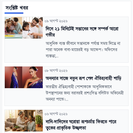
সংশ্লিষ্ট খবর
০৯ আগস্ট ২০২৬
দিনে ২১ মিনিটেই সন্তানের সঙ্গে সম্পর্ক আরো
গভীর
আধুনিক ব্যস্ত জীবনে সন্তানকে পর্যাপ্ত সময় দিতে না
পারা অনেক বাবা-মায়েরই বড় আক্ষেপ। অফিসের
ব্যস্ততা,...
০৮ আগস্ট ২০২৬
অনন্যার সাজে নতুন রূপ পেল ঐতিহ্যবাহী শাড়ি
ভারতীয় ঐতিহ্যবাহী পোশাককে আধুনিকভাবে
উপস্থাপনের জন্য বরাবরই প্রশংসিত বলিউড অভিনেত্রী
অনন্যা পান্ডে।...
০৬ আগস্ট ২০২৬
নানি-দাদিদের ঘরোয়া রূপচর্চায় ফিরতে পারে
ত্বকের প্রাকৃতিক উজ্জ্বলতা