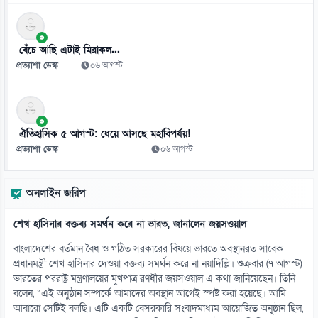
১১
আলাউদ্দিন আলীর এক চড়েই বদলে যায় বিশ্বজিতের জীবন
বেঁচে আছি এটাই মিরাকল...
০৯ আগস্ট
প্রত্যাশা ডেস্ক
০৬ আগস্ট
১২
অবসরপ্রাপ্ত এমপিওভুক্ত শিক্ষকদের জন্য বড় সুখবর!
০৯ আগস্ট
ঐতিহাসিক ৫ আগস্ট: ধেয়ে আসছে মহাবিপর্যয়!
প্রত্যাশা ডেস্ক
০৬ আগস্ট
১৩
জুবিনের স্মরণে ২৫ ফুট গামছায় গানের কথা
অনলাইন জরিপ
০৯ আগস্ট
শেখ হাসিনার বক্তব্য সমর্থন করে না ভারত, জানালেন জয়সওয়াল
১৪
মাতারবাড়ী বিদ্যুৎকেন্দ্রে প্রধানমন্ত্রী
বাংলাদেশের বর্তমান বৈধ ও গঠিত সরকারের বিষয়ে ভারতে অবস্থানরত সাবেক
০৯ আগস্ট
প্রধানমন্ত্রী শেখ হাসিনার দেওয়া বক্তব্য সমর্থন করে না নয়াদিল্লি। শুক্রবার (৭ আগস্ট)
ভারতের পররাষ্ট্র মন্ত্রণালয়ের মুখপাত্র রণধীর জয়সওয়াল এ কথা জানিয়েছেন। তিনি
বলেন, “এই অনুষ্ঠান সম্পর্কে আমাদের অবস্থান আগেই স্পষ্ট করা হয়েছে। আমি
১৫
আবারো সেটিই বলছি। এটি একটি বেসরকারি সংবাদমাধ্যম আয়োজিত অনুষ্ঠান ছিল,
জাপানে ক্রেতারা ভুতুড়ে বাড়ি কেন কিনছেন!