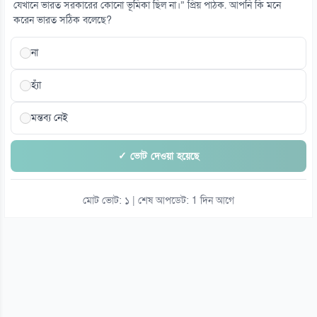
যেখানে ভারত সরকারের কোনো ভূমিকা ছিল না।” প্রিয় পাঠক. আপনি কি মনে
০৯ আগস্ট
করেন ভারত সঠিক বলেছে?
না
হ্যাঁ
মন্তব্য নেই
✓ ভোট দেওয়া হয়েছে
মোট ভোট: ১ | শেষ আপডেট: 1 দিন আগে