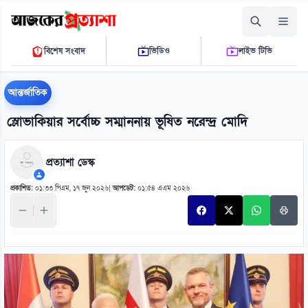
রোববার, ০৯ আগস্ট ২০২৬
বিশেষ সংবাদ
ভিডিও
লাইভ টিভি
০৯:৪৮:৪০ এ.এম.
THE DAILY AJKER PROTTASHA
আন্তর্জাতিক
স্লোভাকিয়ার সর্বোচ্চ সম্মাননায় ভূষিত নরেন্দ্র মোদি
প্রত্যাশা ডেস্ক
প্রকাশিত:
০১:৩৩ পিএম, ১৭ জুন ২০২৬
|
আপডেট:
০১:৫৪ এএম ২০২৬