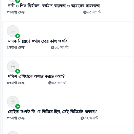
জুলাই মাসে সড়ক দুর্ঘটনায় ৪১৬ মৃত্যু
নারী ও শিশু নির্যাতন: বর্তমান বাস্তবতা ও আমাদের দায়বদ্ধতা
০৬ আগস্ট
প্রত্যাশা ডেস্ক
০৩ আগস্ট
৮
ফেসবুক মন্তব্যের জেরে সরকারি কর্মচারী স্ট্যান্ড রিলিজ
০৬ আগস্ট
মাদক নিয়ন্ত্রণে কথার চেয়ে কাজ জরুরি
প্রত্যাশা ডেস্ক
০৩ আগস্ট
৯
নানি-দাদিদের ঘরোয়া রূপচর্চায় ফিরতে পারে ত্বকের প্রাকৃতিক উজ্জ্বলতা
০৬ আগস্ট
দক্ষিণ এশিয়াকে অশান্ত করছে কারা?
১০
প্রত্যাশা ডেস্ক
০২ আগস্ট
এসি-ফ্রিজ ব্যবহারের ভুলেই বাড়ে বিদ্যুৎ বিল, যেভাবে সাশ্রয় করবেন
০৬ আগস্ট
১১
রোহিঙ্গা সংকট কি যে তিমিরে ছিল, সেই তিমিরেই থাকবে?
দেশের ৪ বিভাগে ভারী বৃষ্টিপাতের সতর্কতা
প্রত্যাশা ডেস্ক
০২ আগস্ট
০৬ আগস্ট