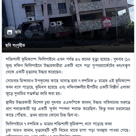
ছবি
ছবি সংগৃহীত
শক্তিশালী ভূমিকম্পে ফিলিপাইনে এখন পর্যন্ত ৪৬ জনের মৃত্যু হয়েছে। বুধবার (১০
জুন) দক্ষিণ ফিলিপাইনে উদ্ধারকারীরা একটি ধসে পড়া সুপারমার্কেটের ধ্বংসস্তূপ
থেকে একটি মৃতদেহ উদ্ধার করেছেন।
সোমবার মিন্দানাও উপকূলের কাছে আঘাত হানা ৭ দশমিক ৮ মাত্রার এই ভূমিকম্পে
ভবন ধসে পড়েছে, ভূমিধস হয়েছে এবং দক্ষিণাঞ্চলীয় দ্বীপটির একটি বিস্তীর্ণ এলাকা
জুড়ে সুনামির সতর্কতা জারি করা হয়।
স্থানীয় উদ্ধারকারী মিশেল চুয়া বুধবার এএফপিকে জানান, উদ্ধার অভিযানের শুরুতে
প্রাণ শনাক্তকারী যন্ত্র একটি ‌‌‘দুর্বল স্পন্দন’ শনাক্ত করেছিল। কিন্তু যখন মরদেহের
কাছে পৌঁছায়... তখন প্রাণের কোনো চিহ্ন ছিল না।
ফিলিপাইনে ৭ দশমিক ৮ মাত্রার শক্তিশালী ভূমিকম্প, ধসে পড়েছে ভবন
চুয়া আরও জানান, মৃতদেহটি দুটি বিমের মাঝে চাপা পড়া অবস্থায় পাওয়া গেছে।