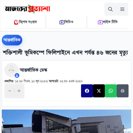
বৃহস্পতিবার, ০৬ আগস্ট ২০২৬
বিশেষ সংবাদ
ভিডিও
লাইভ টিভি
০৮ ৪৭ ৪৫ এ.এম.
THE DAILY AJKER PROTTASHA
আন্তর্জাতিক
শক্তিশালী ভূমিকম্পে ফিলিপাইনে এখন পর্যন্ত ৪৬ জনের মৃত্যু
আন্তর্জাতিক ডেস্ক
প্রকাশিত:
১২:২৮ পিএম, ১০ জুন ২০২৬
|
আপডেট:
০২:৫৮ এএম ২০২৬