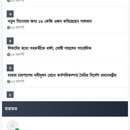
০৬ আগস্ট
৩
নতুন সিনেমার জন্য ১৬ কেজি ওজন কমিয়েছেন সালমান
০৬ আগস্ট
৪
লিফটের মধ্যে সহকর্মীকে ধর্ষণ, দোষী সাহলেন সাংবাদিক
০৬ আগস্ট
৫
ঢাকার চারপাশের নদীদূষণ রোধে কর্মপরিকল্পনা তৈরির নির্দেশ প্রধানমন্ত্রীর
০৬ আগস্ট
৬
বাংলাদেশে হামের সাম্প্রতিক ভয়াবহ বিস্তার এখন শুধু একটি সংক্রামক রোগের
সংকট
মতামত
০৬ আগস্ট
৭