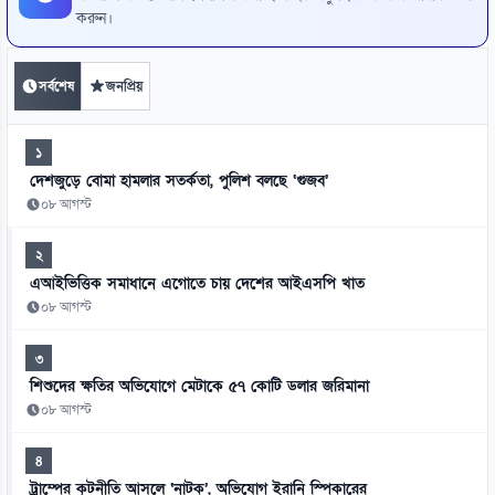
করুন।
সর্বশেষ
জনপ্রিয়
১
দেশজুড়ে বোমা হামলার সতর্কতা, পুলিশ বলছে ‘গুজব’
০৮ আগস্ট
২
এআইভিত্তিক সমাধানে এগোতে চায় দেশের আইএসপি খাত
০৮ আগস্ট
৩
শিশুদের ক্ষতির অভিযোগে মেটাকে ৫৭ কোটি ডলার জরিমানা
০৮ আগস্ট
৪
ট্রাম্পের কূটনীতি আসলে ‘নাটক’, অভিযোগ ইরানি স্পিকারের