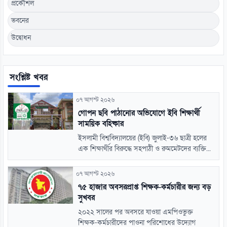
প্রকৌশল
ভবনের
উদ্বোধন
সংশ্লিষ্ট খবর
০৭ আগস্ট ২০২৬
গোপন ছবি পাঠানোর অভিযোগে ইবি শিক্ষার্থী
সাময়িক বহিষ্কার
ইসলামী বিশ্ববিদ্যালয়ের (ইবি) জুলাই-৩৬ ছাত্রী হলের
এক শিক্ষার্থীর বিরুদ্ধে সহপাঠী ও রুমমেটদের ব্যক্তি...
০৭ আগস্ট ২০২৬
৭৫ হাজার অবসরপ্রাপ্ত শিক্ষক-কর্মচারীর জন্য বড়
সুখবর
২০২২ সালের পর অবসরে যাওয়া এমপিওভুক্ত
শিক্ষক-কর্মচারীদের পাওনা পরিশোধের উদ্যোগ