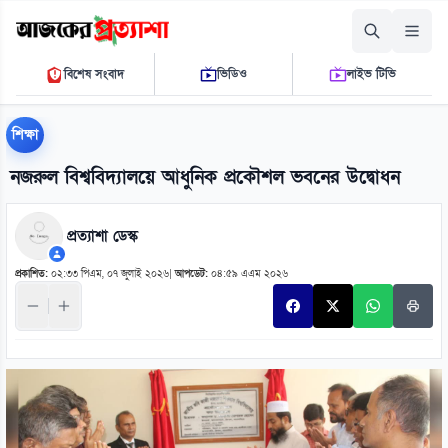
শনিবার, ০৮ আগস্ট ২০২৬
বিশেষ সংবাদ
ভিডিও
লাইভ টিভি
০৪:১২:৫৪ এ.এম.
THE DAILY AJKER PROTTASHA
শিক্ষা
নজরুল বিশ্ববিদ্যালয়ে আধুনিক প্রকৌশল ভবনের উদ্বোধন
প্রত্যাশা ডেস্ক
প্রকাশিত:
০২:৩৩ পিএম, ০৭ জুলাই ২০২৬
|
আপডেট:
০৪:৫৯ এএম ২০২৬