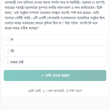
০৭ আগস্ট
প্রধানমন্ত্রী শেখ হাসিনার দেওয়া বক্তব্য সমর্থন করে না নয়াদিল্লি। শুক্রবার (৭ আগস্ট)
ভারতের পররাষ্ট্র মন্ত্রণালয়ের মুখপাত্র রণধীর জয়সওয়াল এ কথা জানিয়েছেন। তিনি
বলেন, “এই অনুষ্ঠান সম্পর্কে আমাদের অবস্থান আগেই স্পষ্ট করা হয়েছে। আমি
১৫
আবারো সেটিই বলছি। এটি একটি বেসরকারি সংবাদমাধ্যম আয়োজিত অনুষ্ঠান ছিল,
সৌদিতে ইরানপন্থিদের দ্বিমুখী হামলার আশঙ্কা
যেখানে ভারত সরকারের কোনো ভূমিকা ছিল না।” প্রিয় পাঠক. আপনি কি মনে
০৭ আগস্ট
করেন ভারত সঠিক বলেছে?
না
হ্যাঁ
মন্তব্য নেই
✓ ভোট দেওয়া হয়েছে
মোট ভোট: ১ | শেষ আপডেট: 2 ঘন্টা আগে