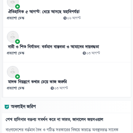
১০
ঐতিহাসিক ৫ আগস্ট: ধেয়ে আসছে মহাবিপর্যয়!
শেখ হাসিনাকে ফিরিয়ে আনতে দেরি কেন, প্রশ্ন শফিকুর রহমানের
প্রত্যাশা ডেস্ক
০৬ আগস্ট
০৭ আগস্ট
১১
জুলাইয়ের ‘নীরব বিপ্লবীদের’ প্রতি নাহিদের কৃতজ্ঞতা
নারী ও শিশু নির্যাতন: বর্তমান বাস্তবতা ও আমাদের দায়বদ্ধতা
০৭ আগস্ট
প্রত্যাশা ডেস্ক
০৩ আগস্ট
১২
এআইয়ের প্রভাবে উন্নত দেশে চাকরি হারানোর ঝুঁকি বেশি
০৭ আগস্ট
মাদক নিয়ন্ত্রণে কথার চেয়ে কাজ জরুরি
প্রত্যাশা ডেস্ক
০৩ আগস্ট
১৩
গুজরাটের কূপে রহস্যময় ঢেউ, নেই ভূমিকম্পের শঙ্কা
অনলাইন জরিপ
০৭ আগস্ট
শেখ হাসিনার বক্তব্য সমর্থন করে না ভারত, জানালেন জয়সওয়াল
১৪
৪১ বছরের ইতিহাসে প্রথমবার সৌদি তেল আমদানি বন্ধ যুক্তরাষ্ট্রের
বাংলাদেশের বর্তমান বৈধ ও গঠিত সরকারের বিষয়ে ভারতে অবস্থানরত সাবেক