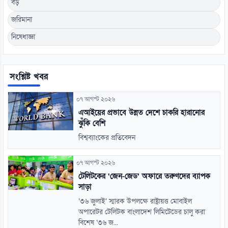
বড়
জরিমানা
নিষেধাজ্ঞা
সংশ্লিষ্ট খবর
০৭ আগস্ট ২০২৬
এআইয়ের প্রভাবে উন্নত দেশে চাকরি হারানোর
ঝুঁকি বেশি
বিশ্বব্যাংকের প্রতিবেদন
০৭ আগস্ট ২০২৬
টেলিটকের ‘জেন-জেড’ অফারে তরুণদের ব্যাপক
সাড়া
‘৩৬ জুলাই’ স্মারক উপলক্ষে রাষ্ট্রায়ত্ত মোবাইল
অপারেটর টেলিটক বাংলাদেশ লিমিটেডের চালু করা
বিশেষ ‘৩৬ জ...