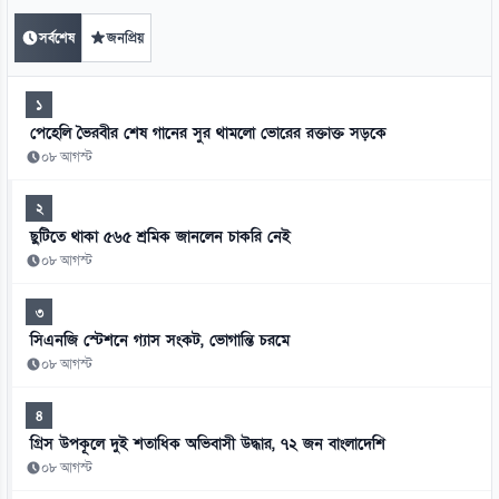
সর্বশেষ
জনপ্রিয়
১
পেহেলি ভৈরবীর শেষ গানের সুর থামলো ভোরের রক্তাক্ত সড়কে
০৮ আগস্ট
২
ছুটিতে থাকা ৫৬৫ শ্রমিক জানলেন চাকরি নেই
০৮ আগস্ট
৩
সিএনজি স্টেশনে গ্যাস সংকট, ভোগান্তি চরমে
০৮ আগস্ট
৪
গ্রিস উপকূলে দুই শতাধিক অভিবাসী উদ্ধার, ৭২ জন বাংলাদেশি
০৮ আগস্ট