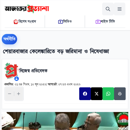
শনিবার, ০৮ আগস্ট ২০২৬
বিশেষ সংবাদ
ভিডিও
লাইভ টিভি
১১:৩০:২৬ পি.এম.
THE DAILY AJKER PROTTASHA
অর্থনীতি
শেয়ারবাজার কেলেঙ্কারিতে বড় জরিমানা ও নিষেধাজ্ঞা
নিজেস্ব প্রতিবেদক
প্রকাশিত:
০১:৩৪ পিএম, ১০ জুন ২০২৬
|
আপডেট:
০৭:২৩ এএম ২০২৬