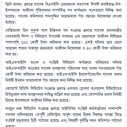
তিনি জানান, তদন্তে সাবেক বিএসইসি চেয়ারম্যান অধ্যাপক শিবলী রুবাইয়াত-উল-
ইসলামকে আজীবন পুঁজিবাজার–সম্পর্কিত সব কার্যক্রমে অংশগ্রহণে নিষিদ্ধ করা
হয়েছে। সাবেক কমিশনার শামসুদ্দিন আহমেদকে পাঁচ বছরের নিষেধাজ্ঞা দেওয়া
হয়েছে।
বেক্সিমকো গ্রিন সুকুক আল ইস্তিসনা বন্ড সংক্রান্ত তদন্তে সাবেক প্রধানমন্ত্রীর
বেসরকারি শিল্প ও বিনিয়োগ উপদেষ্টা সালমান এফ রহমানকে আজীবন নিষিদ্ধের
পাশাপাশি ১০০ কোটি টাকা জরিমানা করা হয়েছে। একই ঘটনায় তার ছেলে
আহমেদ শায়ান ফজলুর রহমানকে আজীবন নিষেধাজ্ঞা ও ৫০ কোটি টাকা জরিমানা
করা হয়।
আইএফআইসি ব্যাংক ও সংশ্লিষ্ট বিনিয়োগ কার্যক্রমে অনিয়মের ঘটনায়
আইএফআইসি ব্যাংকের সাবেক ব্যবস্থাপনা পরিচালক শাহ আলম সরওয়ারকে পাঁচ
কোটি টাকা জরিমানা করা হয়েছে। আইএফআইসি ইনভেস্টমেন্টের সাবেক প্রধান
নির্বাহী ইমরান আহমেদকে পাঁচ বছরের জন্য নিষিদ্ধ করা হয়েছে।
কোয়েস্ট বিডিসি লিমিটেড সংক্রান্ত তদন্তে এলআর গ্লোবাল বাংলাদেশ লিমিটেডের
মিউচ্যুয়াল ফান্ড ব্যবস্থাপনার দায়িত্ব বাতিল করা হয়েছে এবং কোম্পানির প্রধান নির্বাহী
রিয়াজ ইসলামকে আজীবন নিষিদ্ধ করা হয়েছে।
ফরচুন শুজ লিমিটেড সংক্রান্ত তদন্তে আইসিবির সংশ্লিষ্ট কর্মকর্তাদের পাশাপাশি
সমবায় অধিদপ্তরের ডেপুটি রেজিস্ট্রার আবুল খায়ের হিরুর বিরুদ্ধে ব্যবস্থা নিতে
সংশ্লিষ্ট মন্ত্রণালয়ে চিঠি পাঠানো হয়েছে এবং বিষয়টি দুর্নীতি দমন কমিশনে পাঠানো
হয়েছে।