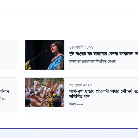
০৩ আগস্ট ২০২৬
দুই বাংলায় ঘর হারানোর বেদনা জানালেন ত
কলকাতা ভ্রমণকালে নির্বাসিত লেখক
৩১ জুলাই ২০২৬
র্তনাদ
গালি-ঘৃণা ছাড়ায় প্রতিবাদী ভাষার সৌন্দর্য 
সম্মিলিত গান
করিয়ে
নিবন্ধ===