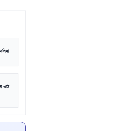
সলিমা
হয়ে ওঠে