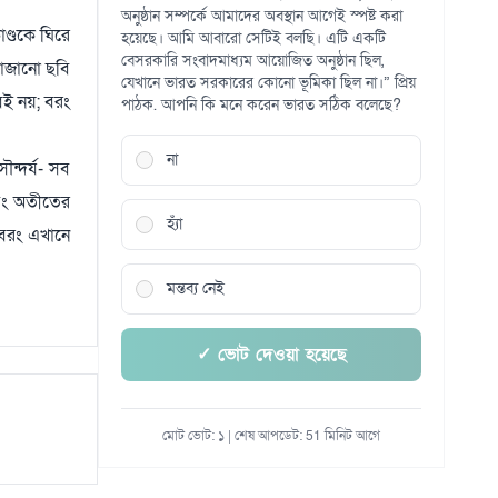
অনুষ্ঠান সম্পর্কে আমাদের অবস্থান আগেই স্পষ্ট করা
ণ্ডকে ঘিরে
হয়েছে। আমি আবারো সেটিই বলছি। এটি একটি
বেসরকারি সংবাদমাধ্যম আয়োজিত অনুষ্ঠান ছিল,
সাজানো ছবি
যেখানে ভারত সরকারের কোনো ভূমিকা ছিল না।” প্রিয়
বই নয়; বরং
পাঠক. আপনি কি মনে করেন ভারত সঠিক বলেছে?
না
ৌন্দর্য- সব
এবং অতীতের
হ্যাঁ
 বরং এখানে
মন্তব্য নেই
✓ ভোট দেওয়া হয়েছে
মোট ভোট: ১ | শেষ আপডেট: 51 মিনিট আগে