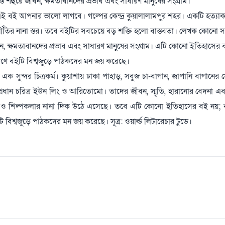
ত শহুরে জীবন, ক্ষমতাবানদের প্রভাব এবং সাধারণ মানুষের সংগ্রাম।
 এই বই আপনার ভালো লাগবে। গল্পের কেন্দ্র কুয়ালালামপুর শহর। একটি হত্যাকা
র্নীতির নানা স্তর। তবে বইটির সবচেয়ে বড় শক্তি হলো বাস্তবতা। লেখক কোনো 
বন, ক্ষমতাবানদের প্রভাব এবং সাধারণ মানুষের সংগ্রাম। এটি কোনো ইতিহাসের 
রণে বইটি বিশ্বজুড়ে পাঠকদের মন জয় করেছে।
 এক সুন্দর চিত্রকর্ম। কুয়াশায় ঢাকা পাহাড়, সবুজ চা-বাগান, জাপানি বাগানের স
রধান চরিত্র ইউন লিং ও আরিতোমো। তাদের জীবন, স্মৃতি, হারানোর বেদনা 
চিত্র ও শিল্পকলার নানা দিক উঠে এসেছে। তবে এটি কোনো ইতিহাসের বই নয়;
বিশ্বজুড়ে পাঠকদের মন জয় করেছে। সূত্র: ওয়ার্ল্ড লিটারেচার টুডে।