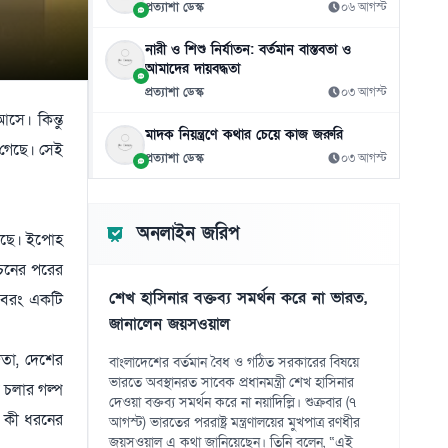
শফিকুর রহমানের
প্রত্যাশা ডেস্ক
০৬ আগস্ট
০৭ আগস্ট
নারী ও শিশু নির্যাতন: বর্তমান বাস্তবতা ও
আমাদের দায়বদ্ধতা
জুলাইয়ের ‘নীরব বিপ্লবীদের’ প্রতি নাহিদের কৃতজ্ঞতা
১১
প্রত্যাশা ডেস্ক
০৩ আগস্ট
০৭ আগস্ট
সে। কিন্তু
মাদক নিয়ন্ত্রণে কথার চেয়ে কাজ জরুরি
এআইয়ের প্রভাবে উন্নত দেশে চাকরি হারানোর
১২
 গেছে। সেই
ঝুঁকি বেশি
প্রত্যাশা ডেস্ক
০৩ আগস্ট
০৭ আগস্ট
গুজরাটের কূপে রহস্যময় ঢেউ, নেই ভূমিকম্পের
১৩
অনলাইন জরিপ
য়েছে। ইপোহ
শঙ্কা
০৭ আগস্ট
াচনের পরের
শেখ হাসিনার বক্তব্য সমর্থন করে না ভারত,
 বরং একটি
৪১ বছরের ইতিহাসে প্রথমবার সৌদি তেল
১৪
জানালেন জয়সওয়াল
আমদানি বন্ধ যুক্তরাষ্ট্রের
০৭ আগস্ট
ঞতা, দেশের
বাংলাদেশের বর্তমান বৈধ ও গঠিত সরকারের বিষয়ে
ভারতে অবস্থানরত সাবেক প্রধানমন্ত্রী শেখ হাসিনার
 চলার গল্প
সৌদিতে ইরানপন্থিদের দ্বিমুখী হামলার আশঙ্কা
১৫
দেওয়া বক্তব্য সমর্থন করে না নয়াদিল্লি। শুক্রবার (৭
০৭ আগস্ট
ই কী ধরনের
আগস্ট) ভারতের পররাষ্ট্র মন্ত্রণালয়ের মুখপাত্র রণধীর
জয়সওয়াল এ কথা জানিয়েছেন। তিনি বলেন, “এই