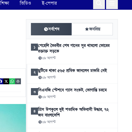
শিক্ষা
ভিডিও
ই-পেপার
সর্বশেষ
জনপ্রিয়
পেহেলি ভৈরবীর শেষ গানের সুর থামলো ভোরের
১
রক্তাক্ত সড়কে
০৮ আগস্ট
ছুটিতে থাকা ৫৬৫ শ্রমিক জানলেন চাকরি নেই
২
০৮ আগস্ট
সিএনজি স্টেশনে গ্যাস সংকট, ভোগান্তি চরমে
৩
০৮ আগস্ট
গ্রিস উপকূলে দুই শতাধিক অভিবাসী উদ্ধার, ৭২
৪
জন বাংলাদেশি
০৮ আগস্ট