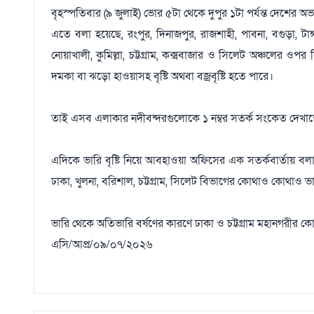
বৃহস্পতিবার (৯ জুলাই) ভোর ৫টা থেকে দুপুর ১টা পর্যন্ত দেশের অভ
এতে বলা হয়েছে, রংপুর, দিনাজপুর, রাজশাহী, পাবনা, বগুড়া, টাঙ্গ
নোয়াখালী, কুমিল্লা, চট্টগ্রাম, কক্সবাজার ও সিলেট অঞ্চলের ওপর
দমকা বা ঝড়ো হাওয়াসহ বৃষ্টি অথবা বজ্রবৃষ্টি হতে পারে।
তাই এসব এলাকার নদীবন্দরগুলোকে ১ নম্বর সতর্ক সংকেত দেখা
এদিকে ভারি বৃষ্টি নিয়ে আবহাওয়া অফিসের এক সতর্কবার্তায় বলা
ঢাকা, খুলনা, বরিশাল, চট্টগ্রাম, সিলেট বিভাগের কোথাও কোথাও ভ
ভারি থেকে অতিভারি বর্ষণের কারণে ঢাকা ও চট্টগ্রাম মহানগরীর
এসি/আপ্র/০৯/০৭/২০২৬