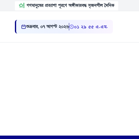
গণমানুষের প্রত্যাশা পূরণে অঙ্গীকারবদ্ধ সৃজনশীল দৈনিক
শুক্রবার, ০৭ আগস্ট ২০২৬
০১:২৯:৫৬ এ.এম.