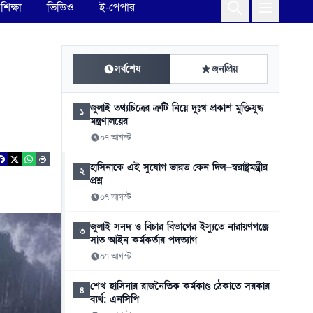
শিক্ষা
ভিডিও
ই-পেপার
সর্বশেষ
জনপ্রিয়
জুলাই তথ্যচিত্রের ত্রুটি নিয়ে দুঃখ প্রকাশ মুক্তিযুদ্ধ
১
মন্ত্রণালয়ের
০৭ আগস্ট
হাসিনাকে এই সুযোগ ভারত কেন দিল—স্বরাষ্ট্রমন্ত্রীর
২
প্রশ্ন
০৭ আগস্ট
জুলাই সনদ ও বিচার বিভাগের ইস্যুতে নারায়ণগঞ্জে
৩
সাত আইন কর্মকর্তার পদত্যাগ
০৭ আগস্ট
শেখ হাসিনার রাজনৈতিক কর্মকাণ্ড ঠেকাতে সরকার
৪
ব্যর্থ: এনসিপি