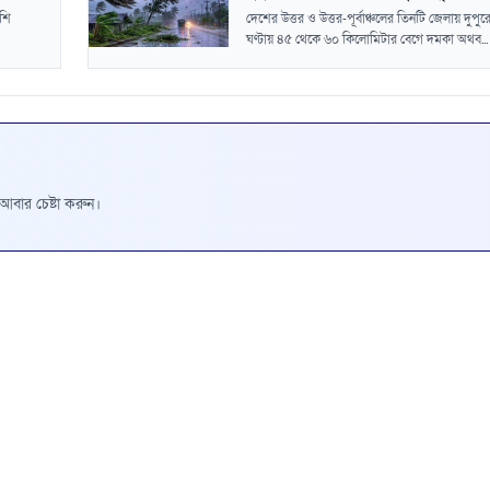
েশি
দেশের উত্তর ও উত্তর-পূর্বাঞ্চলের তিনটি জেলায় দুপুর
ঘণ্টায় ৪৫ থেকে ৬০ কিলোমিটার বেগে দমকা অথব...
রে আবার চেষ্টা করুন।