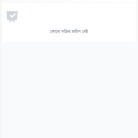
রুশ বাহিনীর রাতভর ড্রোন-ক্ষেপণাস্ত্র হামলায় কিয়েভে নিহত ১৭
০৬ আগস্ট
১৪
ইয়েমেনে সামরিক শিবিরে ভয়াবহ হামলা, নিহত ৩০
কোনো সক্রিয় জরিপ নেই
০৬ আগস্ট
১৫
থাইল্যান্ড সফরে মিয়ানমারের মিন অং হ্লাইং
০৬ আগস্ট