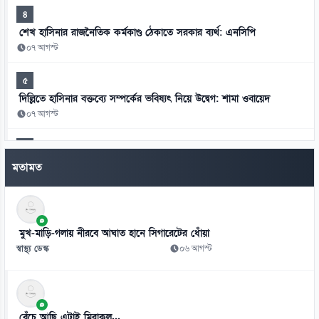
৪
শেখ হাসিনার রাজনৈতিক কর্মকাণ্ড ঠেকাতে সরকার ব্যর্থ: এনসিপি
০৭ আগস্ট
৫
দিল্লিতে হাসিনার বক্তব্যে সম্পর্কের ভবিষ্যৎ নিয়ে উদ্বেগ: শামা ওবায়েদ
০৭ আগস্ট
৬
মানবতাবিরোধী অপরাধের খসড়া তদন্তে জাফর ইকবালসহ চারজনের নাম
মতামত
০৭ আগস্ট
৭
চার বিভাগ ও মন্ত্রণালয়ে নতুন সচিব নিয়োগ ও পদায়ন
মুখ-মাড়ি-গলায় নীরবে আঘাত হানে সিগারেটের ধোঁয়া
০৬ আগস্ট
স্বাস্থ্য ডেস্ক
০৬ আগস্ট
৮
স্কুলে ভর্তিতে প্রথম শ্রেণি লটারিতে ও দ্বিতীয় থেকে নবম পর্যন্ত দিতে হবে
পরীক্ষা
বেঁচে আছি এটাই মিরাকল...