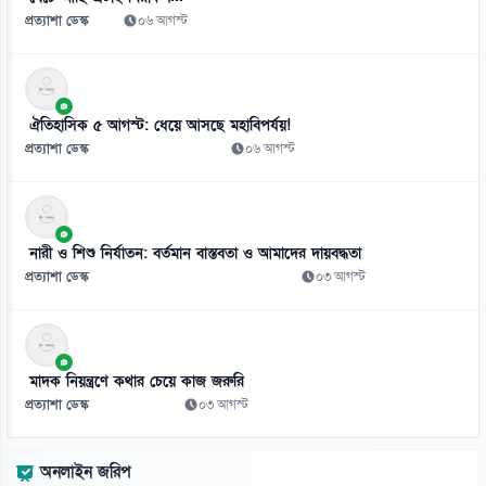
০৬ আগস্ট
প্রত্যাশা ডেস্ক
০৬ আগস্ট
৯
দরপত্র ছাড়াই বিআরটিসির চার্জিং স্টেশন ও অবকাঠামো নির্মাণের সিদ্ধান্ত
০৬ আগস্ট
ঐতিহাসিক ৫ আগস্ট: ধেয়ে আসছে মহাবিপর্যয়!
প্রত্যাশা ডেস্ক
০৬ আগস্ট
১০
জামিনে থাকা তনু হত্যার আসামি হাফিজুরকে আত্মসমর্পণের নির্দেশ
০৬ আগস্ট
নারী ও শিশু নির্যাতন: বর্তমান বাস্তবতা ও আমাদের দায়বদ্ধতা
১১
প্রত্যাশা ডেস্ক
০৩ আগস্ট
পাসওয়ার্ড নয় এখন ভরসা পাসকী, কীভাবে নিরাপত্তা দেবে?
০৬ আগস্ট
১২
মাদক নিয়ন্ত্রণে কথার চেয়ে কাজ জরুরি
ভিনিসিয়ুসকে ‘হুমকি’ দিয়ে সুর নরম রিয়ালের, আর্সেনালের নতুন প্রস্তাব
প্রত্যাশা ডেস্ক
০৩ আগস্ট
০৬ আগস্ট
১৩
অনলাইন জরিপ