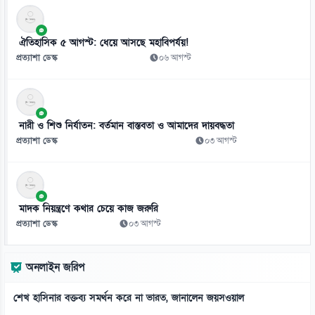
০৭ আগস্ট
১০
ঐতিহাসিক ৫ আগস্ট: ধেয়ে আসছে মহাবিপর্যয়!
শেখ হাসিনাকে ফিরিয়ে আনতে দেরি কেন, প্রশ্ন শফিকুর রহমানের
প্রত্যাশা ডেস্ক
০৬ আগস্ট
০৭ আগস্ট
১১
জুলাইয়ের ‘নীরব বিপ্লবীদের’ প্রতি নাহিদের কৃতজ্ঞতা
নারী ও শিশু নির্যাতন: বর্তমান বাস্তবতা ও আমাদের দায়বদ্ধতা
০৭ আগস্ট
প্রত্যাশা ডেস্ক
০৩ আগস্ট
১২
এআইয়ের প্রভাবে উন্নত দেশে চাকরি হারানোর ঝুঁকি বেশি
০৭ আগস্ট
মাদক নিয়ন্ত্রণে কথার চেয়ে কাজ জরুরি
প্রত্যাশা ডেস্ক
০৩ আগস্ট
১৩
গুজরাটের কূপে রহস্যময় ঢেউ, নেই ভূমিকম্পের শঙ্কা
অনলাইন জরিপ
০৭ আগস্ট
শেখ হাসিনার বক্তব্য সমর্থন করে না ভারত, জানালেন জয়সওয়াল
১৪