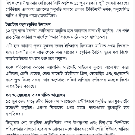
বিশ্বকাপের উন্মাদনায় মেক্সিকো সিটি কর্তৃপক্ষ ১১ জুন সরকারি ছুটি ঘোষণা করেছে।
স্টেডিয়াম এলাকায় প্রবেশের অনুমতি থাকবে কেবল টিকিটধারী দর্শক, অনুমোদিত
ব্যক্তি ও স্বীকৃত গণমাধ্যমকর্মীদের।
টরন্টোয় বহুসংস্কৃতির উদ্যাপন
১২ জুন রাতে টরন্টো স্টেডিয়ামে অনুষ্ঠিত হবে কানাডার উদ্বোধনী অনুষ্ঠান। এর পরই
রাত ১টায় বসনিয়া ও হার্জেগোভিনার বিপক্ষে মাঠে নামবে স্বাগতিকরা।
এটি হবে কানাডা পুরুষ ফুটবল দলের ইতিহাসে নিজেদের মাটিতে প্রথম বিশ্বকাপ
ম্যাচ। দেশটির এক প্রান্ত থেকে অন্য প্রান্তের সাংস্কৃতিক বৈচিত্র্য তুলে ধরা বিশেষ
কাউন্টডাউনের মাধ্যমে শুরু হবে অনুষ্ঠান।
মঞ্চে পরিবেশনা করবেন অ্যালানিস মরিসেট, মাইকেল বুবলে, আলেসিয়া কারা,
এলিয়ানা, জেসি রেয়েজ, নোরা ফাতেহি, উইলিয়াম প্রিন্স, ভেজেড্রিম এবং বাংলাদেশি
বংশোদ্ভূত ডিজে সঞ্জয়। তার অংশগ্রহণ দক্ষিণ এশিয়ার দর্শকদের মধ্যেও বিশেষ
আগ্রহ তৈরি করেছে।
লস অ্যাঞ্জেলেসে তারকাখচিত আয়োজন
১৩ জুন ভোর সাড়ে ৫টার দিকে লস অ্যাঞ্জেলেস স্টেডিয়ামে অনুষ্ঠিত হবে যুক্তরাষ্ট্রের
উদ্বোধনী অনুষ্ঠান। এরপর নিজেদের প্রথম ম্যাচে প্যারাগুয়ের মুখোমুখি হবে
স্বাগতিকরা।
ভিজ্যুয়াল শো, আধুনিক প্রযুক্তিনির্ভর গল্প উপস্থাপনা এবং বিশ্বখ্যাত শিল্পীদের
পরিবেশনায় সাজানো হবে এ আয়োজন। মঞ্চে থাকবেন কেটি পেরি, ফিউচার, আনিতা,