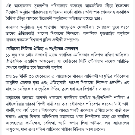
এই আয়োজনের সৃজনশীল পরিচালনায় রয়েছেন আন্তর্জাতিক ক্রীড়া ইভেন্টের
উদ্বোধনী অনুষ্ঠান পরিচালনায় খ্যাতিমান মার্কো বালিচ। অলিম্পিক গেমসসহ একাধিক
বৈশ্বিক ক্রীড়া আসরের উদ্বোধনী অনুষ্ঠানের অভিজ্ঞতা রয়েছে তার।
কানাডার অনুষ্ঠানের মূল প্রতিপাদ্য ‘সাংস্কৃতিক মোজাইক’। মেক্সিকো তুলে ধরবে
তাদের ঐতিহ্যবাহী ‘পাপেল পিকাদো’ শিল্পকে। অন্যদিকে যুক্তরাষ্ট্রের অনুষ্ঠানে
থাকবে ঝলমলে বিশ্বকাপ ট্রফির প্রতীকী উপস্থাপন।
মেক্সিকো সিটিতে ঐতিহ্য ও সংগীতের মেলবন্ধন
১১ জুন রাত ১টায় উদ্বোধনী ম্যাচে স্বাগতিক মেক্সিকোর প্রতিপক্ষ দক্ষিণ আফ্রিকা।
ঐতিহাসিক এস্তাদিও আজতেকা, যা মেক্সিকো সিটি স্টেডিয়াম নামেও পরিচিত,
সেখানে অনুষ্ঠিত হবে উদ্বোধনী অনুষ্ঠান।
প্রায় ১৬ মিনিট ৩০ সেকেন্ডের এ আয়োজনে থাকবে আদিবাসী সংস্কৃতির পরিবেশনা,
আধুনিক লোকজ নৃত্য এবং ঐতিহ্যবাহী ‘পাপেল পিকাদো’ শিল্পের প্রদর্শনী। এর
মাধ্যমে মেক্সিকোর সাংস্কৃতিক ঐতিহ্য তুলে ধরা হবে বিশ্ববাসীর সামনে।
অনুষ্ঠানের অন্যতম আকর্ষণ থাকছেন কলম্বিয়ার জনপ্রিয় সংগীতশিল্পী শাকিরা ও
নাইজেরিয়ার তারকা শিল্পী বার্না বয়। তারা যৌথভাবে পরিবেশন করবেন ‘ডাই ডাই’
গানটি, যার অর্থ ‘চলো’। বিশ্বকাপের আবহে গানটি একসঙ্গে এগিয়ে চলার বার্তা বহন
করবে। এছাড়া ফিফার অফিশিয়াল অ্যালবামে থাকা শিল্পীদের মধ্যে জে বালভিন,
আলেহান্দ্রো ফার্নান্দেস, বেলিন্দা, ড্যানি ওশান, লিলা ডাউনস, লস অ্যাঞ্জেলেস
আসুলেস, মানা এবং দক্ষিণ আফ্রিকার গায়িকা টাইলাও অংশ নেবেন।