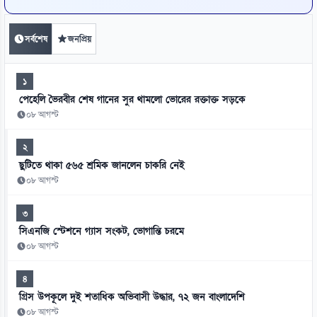
সর্বশেষ
জনপ্রিয়
১
পেহেলি ভৈরবীর শেষ গানের সুর থামলো ভোরের রক্তাক্ত সড়কে
০৮ আগস্ট
২
ছুটিতে থাকা ৫৬৫ শ্রমিক জানলেন চাকরি নেই
০৮ আগস্ট
৩
সিএনজি স্টেশনে গ্যাস সংকট, ভোগান্তি চরমে
০৮ আগস্ট
৪
গ্রিস উপকূলে দুই শতাধিক অভিবাসী উদ্ধার, ৭২ জন বাংলাদেশি
০৮ আগস্ট