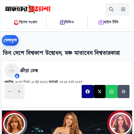
শনিবার, ০৮ আগস্ট ২০২৬
বিশেষ সংবাদ
ভিডিও
লাইভ টিভি
১১:০৩:৩০ পি.এম.
THE DAILY AJKER PROTTASHA
খেলাধুলা
তিন দেশে বিশ্বকাপ উদ্বোধন, মঞ্চ মাতাবেন বিশ্বতারকারা
ক্রীড়া ডেস্ক
প্রকাশিত:
১০:৪৭ পিএম, ১১ জুন ২০২৬
|
আপডেট:
০৩:১৪ এএম ২০২৬