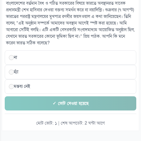
৪১ বছরের ইতিহাসে প্রথমবার সৌদি তেল আমদানি বন্ধ যুক্তরাষ্ট্রের
বাংলাদেশের বর্তমান বৈধ ও গঠিত সরকারের বিষয়ে ভারতে অবস্থানরত সাবেক
০৭ আগস্ট
প্রধানমন্ত্রী শেখ হাসিনার দেওয়া বক্তব্য সমর্থন করে না নয়াদিল্লি। শুক্রবার (৭ আগস্ট)
ভারতের পররাষ্ট্র মন্ত্রণালয়ের মুখপাত্র রণধীর জয়সওয়াল এ কথা জানিয়েছেন। তিনি
বলেন, “এই অনুষ্ঠান সম্পর্কে আমাদের অবস্থান আগেই স্পষ্ট করা হয়েছে। আমি
১৫
আবারো সেটিই বলছি। এটি একটি বেসরকারি সংবাদমাধ্যম আয়োজিত অনুষ্ঠান ছিল,
সৌদিতে ইরানপন্থিদের দ্বিমুখী হামলার আশঙ্কা
যেখানে ভারত সরকারের কোনো ভূমিকা ছিল না।” প্রিয় পাঠক. আপনি কি মনে
০৭ আগস্ট
করেন ভারত সঠিক বলেছে?
না
হ্যাঁ
মন্তব্য নেই
✓ ভোট দেওয়া হয়েছে
মোট ভোট: ১ | শেষ আপডেট: 2 ঘন্টা আগে