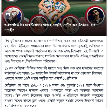
ছবি
তারকাখচিত বিশ্বকাপ উদ্বোধনে থাকছে সংস্কৃতি, সংগীত আর উন্মাদনা -ছবি
সংগৃহীত
বিশ্ব ফুটবলের সবচেয়ে বড় আসরের পর্দা উঠছে এবার এক ব্যতিক্রমী আয়োজনের
মধ্য দিয়ে। ইতিহাসে প্রথমবারের মতো তিন আয়োজক দেশ—যুক্তরাষ্ট্র, মেক্সিকো ও
কানাডায় পৃথক উদ্বোধনী অনুষ্ঠানের মাধ্যমে শুরু হচ্ছে বিশ্বকাপ। দুই দিনব্যাপী এ
আয়োজনের কেন্দ্রবিন্দুতে থাকছে স্বাগতিক দেশগুলোর সংস্কৃতি, ঐতিহ্য, সৃজনশীলতা
এবং বিশ্বখ্যাত সংগীতশিল্পীদের পরিবেশনা।
১১ জুন মেক্সিকো সিটিতে উদ্বোধনী ম্যাচের মধ্য দিয়ে শুরু হবে ফুটবলের সবচেয়ে
মর্যাদাপূর্ণ এই আসর। ১৯ জুলাই নিউ ইয়র্কে ফাইনালের মাধ্যমে শেষ হবে বিশ্বকাপ।
এবারের আসরে ১৬টি শহরে অনুষ্ঠিত হবে রেকর্ড ১০৪টি ম্যাচ।
মেক্সিকো এর আগে ১৯৭০ ও ১৯৮৬ সালে এবং যুক্তরাষ্ট্র ১৯৯৪ সালে বিশ্বকাপ
আয়োজন করলেও কানাডা এবারই প্রথমবারের মতো এই আসরের আয়োজক
হয়েছে। তিন দেশই নিজেদের স্বতন্ত্র সংস্কৃতি ও ঐতিহ্যকে উদ্বোধনী অনুষ্ঠানের
মাধ্যমে বিশ্বের সামনে তুলে ধরবে। প্রতিটি অনুষ্ঠান সংশ্লিষ্ট দেশের উদ্বোধনী ম্যাচের
৯০ মিনিট আগে শুরু হবে।