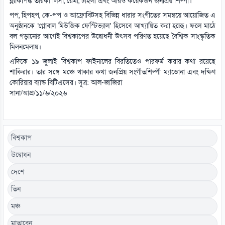
ব্ল্যাকপিঙ্ক তারকা লিসা, রেমা, টাইলা এবং আরও কয়েকজন জনপ্রিয় শিল্পী।
পপ, হিপহপ, কে-পপ ও আফ্রোবিটসহ বিভিন্ন ধারার সংগীতের সমন্বয়ে আয়োজিত এ
অনুষ্ঠানকে ‘গ্লোবাল মিউজিক ফেস্টিভ্যাল’ হিসেবে আখ্যায়িত করা হচ্ছে। ফলে মাঠে
বল গড়ানোর আগেই বিশ্বকাপের উদ্বোধনী উৎসব পরিণত হয়েছে বৈশ্বিক সাংস্কৃতিক
মিলনমেলায়।
এদিকে ১৯ জুলাই বিশ্বকাপ ফাইনালের বিরতিতেও পারফর্ম করার কথা রয়েছে
শাকিরার। তার সঙ্গে মঞ্চে থাকার কথা জনপ্রিয় সংগীতশিল্পী ম্যাডোনা এবং দক্ষিণ
কোরিয়ার ব্যান্ড বিটিএসের। সূত্র: আল-জাজিরা
সানা/আপ্র/১১/৬/২০২৬
বিশ্বকাপ
উদ্বোধন
দেশে
তিন
মঞ্চ
মাতাবেন