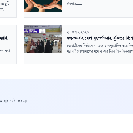
তে ছুটি
ইসলাম===
...
২৮ জুলাই ২০২৬
য়ারি,
হজ-ওমরাহ মেলা বৃহস্পতিবার, বুকিংয়ে বিশ
হজযাত্রীদের নির্ভরযোগ্য তথ্য ও অনুমোদিত এজেন্সির
োষণা করা
সরাসরি যোগাযোগের সুযোগ করে দিতে তিন দিনব্যাপী
রে আবার চেষ্টা করুন।