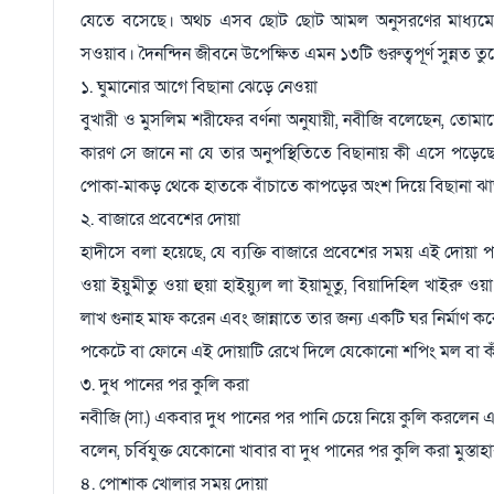
যেতে বসেছে। অথচ এসব ছোট ছোট আমল অনুসরণের মাধ্যমে 
সওয়াব। দৈনন্দিন জীবনে উপেক্ষিত এমন ১৩টি গুরুত্বপূর্ণ সুন্নত ত
১. ঘুমানোর আগে বিছানা ঝেড়ে নেওয়া
বুখারী ও মুসলিম শরীফের বর্ণনা অনুযায়ী, নবীজি বলেছেন, তো
কারণ সে জানে না যে তার অনুপস্থিতিতে বিছানায় কী এসে পড়েছ
পোকা-মাকড় থেকে হাতকে বাঁচাতে কাপড়ের অংশ দিয়ে বিছানা ঝ
২. বাজারে প্রবেশের দোয়া
হাদীসে বলা হয়েছে, যে ব্যক্তি বাজারে প্রবেশের সময় এই দোয়া পড়ব
ওয়া ইয়ুমীতু ওয়া হুয়া হাইয়্যুল লা ইয়ামূতু, বিয়াদিহিল খাইরু
লাখ গুনাহ মাফ করেন এবং জান্নাতে তার জন্য একটি ঘর নির্মাণ ক
পকেটে বা ফোনে এই দোয়াটি রেখে দিলে যেকোনো শপিং মল বা কাঁ
৩. দুধ পানের পর কুলি করা
নবীজি (সা.) একবার দুধ পানের পর পানি চেয়ে নিয়ে কুলি করলেন
বলেন, চর্বিযুক্ত যেকোনো খাবার বা দুধ পানের পর কুলি করা মুস্তাহ
৪. পোশাক খোলার সময় দোয়া