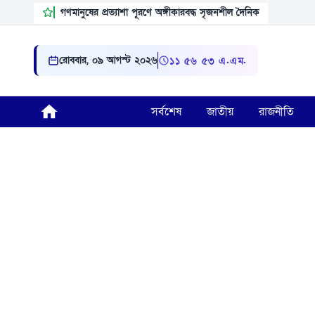
গণমানুষের প্রত্যাশা পূরণে অঙ্গীকারবদ্ধ সৃজনশীল দৈনিক
রোববার, ০৯ আগস্ট ২০২৬
১১:৫৬:৫৪ এ.এম.
সর্বশেষ
জাতীয়
রাজনীতি