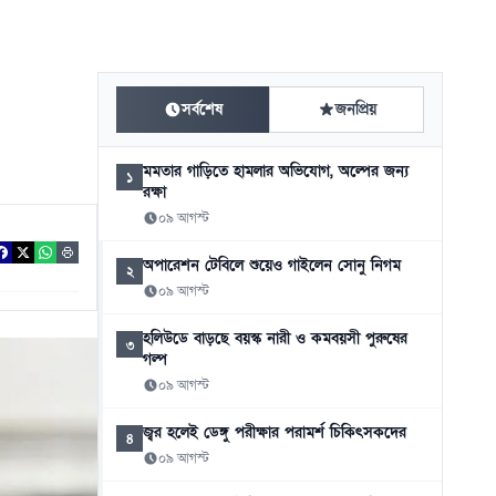
সর্বশেষ
জনপ্রিয়
মমতার গাড়িতে হামলার অভিযোগ, অল্পের জন্য
১
রক্ষা
০৯ আগস্ট
অপারেশন টেবিলে শুয়েও গাইলেন সোনু নিগম
২
০৯ আগস্ট
হলিউডে বাড়ছে বয়স্ক নারী ও কমবয়সী পুরুষের
৩
গল্প
০৯ আগস্ট
জ্বর হলেই ডেঙ্গু পরীক্ষার পরামর্শ চিকিৎসকদের
৪
০৯ আগস্ট