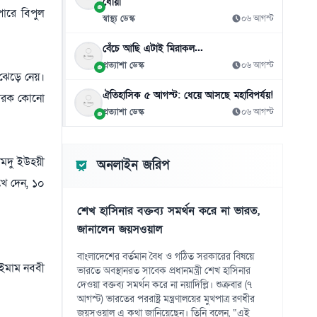
১১
ধোঁয়া
ারে বিপুল
০৯ আগস্ট
স্বাস্থ্য ডেস্ক
০৬ আগস্ট
এনটিআরসিএ নয়, ম্যানেজিং কমিটির হাতে যাচ্ছে
১২
বেঁচে আছি এটাই মিরাকল...
শিক্ষক নিয়োগ!
প্রত্যাশা ডেস্ক
০৬ আগস্ট
০৯ আগস্ট
 ঝেড়ে নেয়।
ঐতিহাসিক ৫ আগস্ট: ধেয়ে আসছে মহাবিপর্যয়!
িকারক কোনো
সুদ ছাড়াই পাঁচ হাজার টাকার ডিজিটাল ঋণের
১৩
প্রত্যাশা ডেস্ক
০৬ আগস্ট
উদ্যোগ
০৯ আগস্ট
ামদু ইউহয়ী
দিনে ২১ মিনিটেই সন্তানের সঙ্গে সম্পর্ক আরো
অনলাইন জরিপ
১৪
গভীর
খে দেন, ১০
০৯ আগস্ট
শেখ হাসিনার বক্তব্য সমর্থন করে না ভারত,
এসএসসির ফল কখন ঘোষণা, যেভাবে পাবেন
জানালেন জয়সওয়াল
১৫
শিক্ষার্থীরা
০৯ আগস্ট
বাংলাদেশের বর্তমান বৈধ ও গঠিত সরকারের বিষয়ে
 ইমাম নববী
ভারতে অবস্থানরত সাবেক প্রধানমন্ত্রী শেখ হাসিনার
দেওয়া বক্তব্য সমর্থন করে না নয়াদিল্লি। শুক্রবার (৭
আগস্ট) ভারতের পররাষ্ট্র মন্ত্রণালয়ের মুখপাত্র রণধীর
জয়সওয়াল এ কথা জানিয়েছেন। তিনি বলেন, “এই