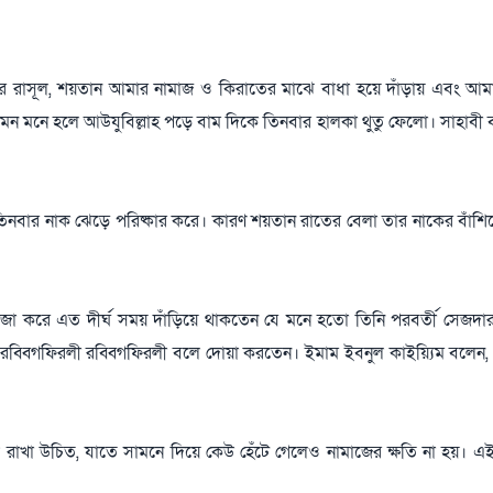
াসূল, শয়তান আমার নামাজ ও কিরাতের মাঝে বাধা হয়ে দাঁড়ায় এবং আমাকে 
 মনে হলে আউযুবিল্লাহ পড়ে বাম দিকে তিনবার হালকা থুতু ফেলো। সাহাবী
নবার নাক ঝেড়ে পরিষ্কার করে। কারণ শয়তান রাতের বেলা তার নাকের বাঁশিতে
 সোজা করে এত দীর্ঘ সময় দাঁড়িয়ে থাকতেন যে মনে হতো তিনি পরবর্তী সেজদা
রব্বিগফিরলী রব্বিগফিরলী বলে দোয়া করতেন। ইমাম ইবনুল কাইয়্যিম বলেন,
ল রাখা উচিত, যাতে সামনে দিয়ে কেউ হেঁটে গেলেও নামাজের ক্ষতি না হয়।