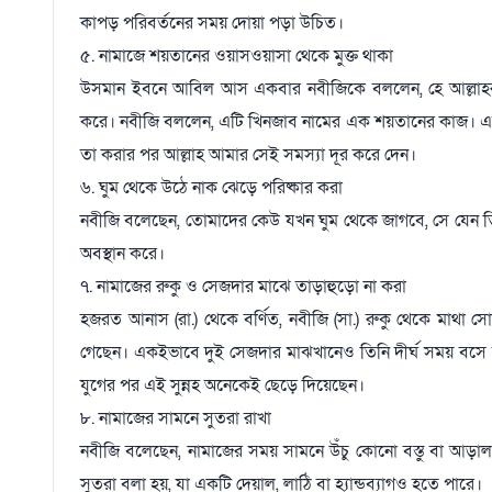
কাপড় পরিবর্তনের সময় দোয়া পড়া উচিত।
৫. নামাজে শয়তানের ওয়াসওয়াসা থেকে মুক্ত থাকা
উসমান ইবনে আবিল আস একবার নবীজিকে বললেন, হে আল্লাহর র
করে। নবীজি বললেন, এটি খিনজাব নামের এক শয়তানের কাজ। এমন
তা করার পর আল্লাহ আমার সেই সমস্যা দূর করে দেন।
৬. ঘুম থেকে উঠে নাক ঝেড়ে পরিষ্কার করা
নবীজি বলেছেন, তোমাদের কেউ যখন ঘুম থেকে জাগবে, সে যেন তি
অবস্থান করে।
৭. নামাজের রুকু ও সেজদার মাঝে তাড়াহুড়ো না করা
হজরত আনাস (রা.) থেকে বর্ণিত, নবীজি (সা.) রুকু থেকে মাথা
গেছেন। একইভাবে দুই সেজদার মাঝখানেও তিনি দীর্ঘ সময় বসে 
যুগের পর এই সুন্নহ অনেকেই ছেড়ে দিয়েছেন।
৮. নামাজের সামনে সুতরা রাখা
নবীজি বলেছেন, নামাজের সময় সামনে উঁচু কোনো বস্তু বা আড়া
সুতরা বলা হয়, যা একটি দেয়াল, লাঠি বা হ্যান্ডব্যাগও হতে পারে।