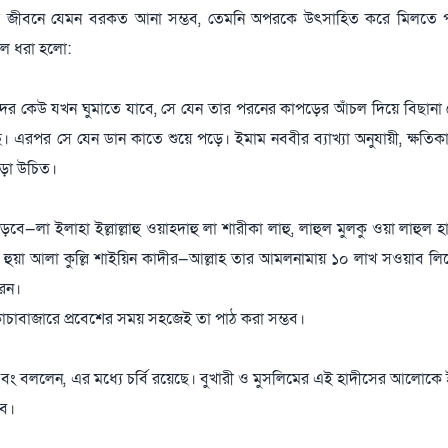
জীবনে যেমন বরকত আনা সম্ভব, তেমনি অপরকে উৎসাহিত করে মিলতে প
ুলে ধরা হলো:
মাদের কেউ যখন ঘুমাতে যাবে, সে যেন তার পরনের কাপড়ের আঁচল দিয়ে বিছানা
ে। এরপর সে যেন ডান কাতে শুয়ে পড়ে। ইমাম নববীর ব্যাখ্যা অনুযায়ী, ক্ষত
াড়া উচিত।
ে—লা ইলাহা ইল্লাল্লাহু ওয়াহদাহু লা শারীকা লাহু, লাহুল মুলকু ওয়া লাহুল হ
 ওয়া হুয়া আলা কুল্লি শাইয়িন কাদীর—আল্লাহ তার আমলনামায় ১০ লাখ সওয়াব লি
রেন।
চাবাজারে প্রবেশের সময় সহজেই তা পাঠ করা সম্ভব।
 এবং বললেন, এর মধ্যে চর্বি রয়েছে। বুখারী ও মুসলিমের এই হাদীসের আলোকে
াব।