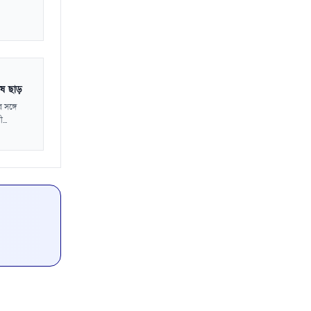
েষ ছাড়
 সঙ্গে
...