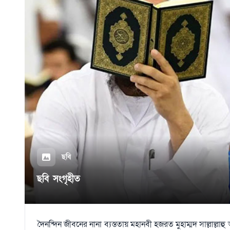
ছবি
ছবি সংগৃহীত
দৈনন্দিন জীবনের নানা ব্যস্ততায় মহানবী হজরত মুহাম্মদ সাল্লাল্ল