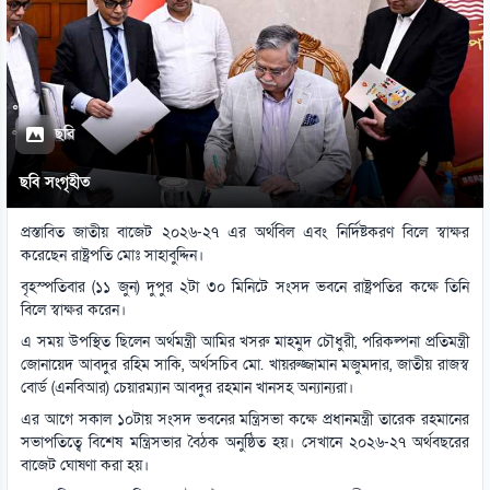
ছবি
ছবি সংগৃহীত
প্রস্তাবিত জাতীয় বাজেট ২০২৬-২৭ এর অর্থবিল এবং নির্দিষ্টকরণ বিলে স্বাক্ষর
করেছেন রাষ্ট্রপতি মোঃ সাহাবুদ্দিন।
বৃহস্পতিবার (১১ জুন) দুপুর ২টা ৩০ মিনিটে সংসদ ভবনে রাষ্ট্রপতির কক্ষে তিনি
বিলে স্বাক্ষর করেন।
এ সময় উপস্থিত ছিলেন অর্থমন্ত্রী আমির খসরু মাহমুদ চৌধুরী, পরিকল্পনা প্রতিমন্ত্রী
জোনায়েদ আবদুর রহিম সাকি, অর্থসচিব মো. খায়রুজ্জামান মজুমদার, জাতীয় রাজস্ব
বোর্ড (এনবিআর) চেয়ারম্যান আবদুর রহমান খানসহ অন্যান্যরা।
এর আগে সকাল ১০টায় সংসদ ভবনের মন্ত্রিসভা কক্ষে প্রধানমন্ত্রী তারেক রহমানের
সভাপতিত্বে বিশেষ মন্ত্রিসভার বৈঠক অনুষ্ঠিত হয়। সেখানে ২০২৬-২৭ অর্থবছরের
বাজেট ঘোষণা করা হয়।