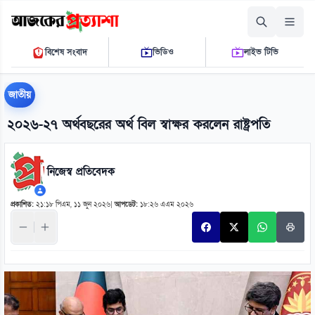
বৃহস্পতিবার, ০৬ আগস্ট ২০২৬
বিশেষ সংবাদ
ভিডিও
লাইভ টিভি
০১ ৩৪ ৪৩ পি.এম.
THE DAILY AJKER PROTTASHA
জাতীয়
২০২৬-২৭ অর্থবছরের অর্থ বিল স্বাক্ষর করলেন রাষ্ট্রপতি
নিজেস্ব প্রতিবেদক
প্রকাশিত:
২১:১৮ পিএম, ১১ জুন ২০২৬
|
আপডেট:
১৮:২৬ এএম ২০২৬