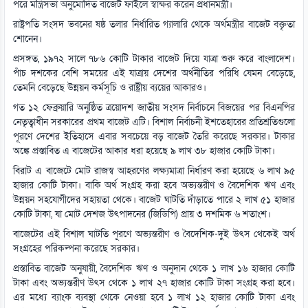
পরে মন্ত্রিসভা অনুমোদিত বাজেট ফাইলে স্বাক্ষর করেন প্রধানমন্ত্রী।
রাষ্ট্রপতি সংসদ ভবনের ষষ্ঠ তলার নির্ধারিত গ্যালারি থেকে অর্থমন্ত্রীর বাজেট বক্তৃতা
শোনেন।
প্রসঙ্গত, ১৯৭২ সালে ৭৮৬ কোটি টাকার বাজেট দিয়ে যাত্রা শুরু করে বাংলাদেশ।
পাঁচ দশকের বেশি সময়ের এই যাত্রায় দেশের অর্থনীতির পরিধি যেমন বেড়েছে,
তেমনি বেড়েছে উন্নয়ন কর্মসূচি ও রাষ্ট্রীয় ব্যয়ের আকারও।
গত ১২ ফেব্রুয়ারি অনুষ্ঠিত ত্রয়োদশ জাতীয় সংসদ নির্বাচনে বিজয়ের পর বিএনপির
নেতৃত্বাধীন সরকারের প্রথম বাজেট এটি। বিশাল নির্বাচনী ইশতেহারের প্রতিশ্রতিগুলো
পূরণে দেশের ইতিহাসে এবার সবচেয়ে বড় বাজেট তৈরি করেছে সরকার। টাকার
অঙ্কে প্রস্তাবিত এ বাজেটের আকার ধরা হয়েছে ৯ লাখ ৩৮ হাজার কোটি টাকা।
বিরাট এ বাজেটে মোট রাজস্ব আহরণের লক্ষ্যমাত্রা নির্ধারণ করা হয়েছে ৬ লাখ ৯৫
হাজার কোটি টাকা। বাকি অর্থ সংগ্রহ করা হবে অভ্যন্তরীণ ও বৈদেশিক ঋণ এবং
উন্নয়ন সহযোগীদের সহায়তা থেকে। বাজেট ঘাটতি দাঁড়াতে পারে ২ লাখ ৫১ হাজার
কোটি টাকা, যা মোট দেশজ উৎপাদনের (জিডিপি) প্রায় ৩ দশমিক ৬ শতাংশ।
বাজেটের এই বিশাল ঘাটতি পূরণে অভ্যন্তরীণ ও বৈদেশিক-দুই উৎস থেকেই অর্থ
সংগ্রহের পরিকল্পনা করেছে সরকার।
প্রস্তাবিত বাজেট অনুযায়ী, বৈদেশিক ঋণ ও অনুদান থেকে ১ লাখ ১৬ হাজার কোটি
টাকা এবং অভ্যন্তরীণ উৎস থেকে ১ লাখ ২৭ হাজার কোটি টাকা সংগ্রহ করা হবে।
এর মধ্যে ব্যাংক ব্যবস্থা থেকে নেওয়া হবে ১ লাখ ১২ হাজার কোটি টাকা এবং