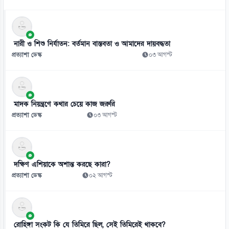
৮
খুলনায় নানা আয়োজনে জুলাই গণঅভ্যুত্থান দিবস পালিত
০৬ আগস্ট
নারী ও শিশু নির্যাতন: বর্তমান বাস্তবতা ও আমাদের দায়বদ্ধতা
৯
প্রত্যাশা ডেস্ক
০৩ আগস্ট
শ্রাবণের অশ্রুতে বিশ্বকবিকে স্মরণ
০৬ আগস্ট
১০
মাদক নিয়ন্ত্রণে কথার চেয়ে কাজ জরুরি
হামের উপসর্গ নিয়ে আরো ৬ শিশুর মৃত্যু
প্রত্যাশা ডেস্ক
০৩ আগস্ট
০৬ আগস্ট
১১
‘আমরা কাউকে অসম্মান করতে আসিনি, জনগণের দাবি নিয়ে এসেছি’
দক্ষিণ এশিয়াকে অশান্ত করছে কারা?
০৬ আগস্ট
প্রত্যাশা ডেস্ক
০২ আগস্ট
১২
ভিসা নিয়ে সতর্ক করলো ভারতীয় হাইকমিশন
০৬ আগস্ট
রোহিঙ্গা সংকট কি যে তিমিরে ছিল, সেই তিমিরেই থাকবে?