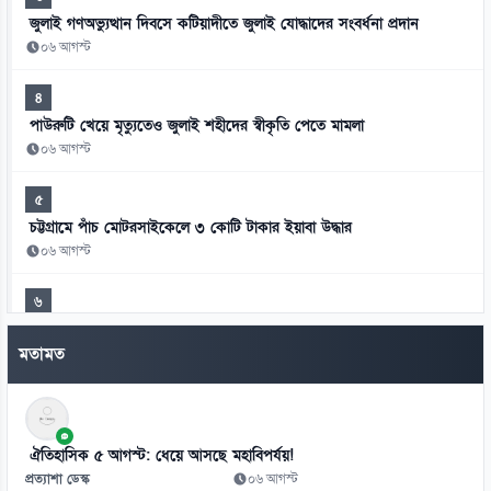
জুলাই গণঅভ্যুত্থান দিবসে কটিয়াদীতে জুলাই যোদ্ধাদের সংবর্ধনা প্রদান
০৬ আগস্ট
৪
পাউরুটি খেয়ে মৃত্যুতেও জুলাই শহীদের স্বীকৃতি পেতে মামলা
০৬ আগস্ট
৫
চট্টগ্রামে পাঁচ মোটরসাইকেলে ৩ কোটি টাকার ইয়াবা উদ্ধার
০৬ আগস্ট
৬
খুলনায় পিস্তল ও গুলিসহ শীর্ষ সন্ত্রাসী গ্রেপ্তার
মতামত
০৬ আগস্ট
৭
চব্বিশের চেতনা ধরে রাখলে হাসিনা ফিরতে পারবেন না: মীর হেলাল
ঐতিহাসিক ৫ আগস্ট: ধেয়ে আসছে মহাবিপর্যয়!
০৬ আগস্ট
প্রত্যাশা ডেস্ক
০৬ আগস্ট