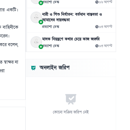
প্রত্যাশা ডেস্ক
০৬ আগস্ট
জামিনে থাকা তনু হত্যার আসামি হাফিজুরকে
১০
ুলোর একটি।
আত্মসমর্পণের নির্দেশ
নারী ও শিশু নির্যাতন: বর্তমান বাস্তবতা ও
০৬ আগস্ট
আমাদের দায়বদ্ধতা
ক বাহিনীকে
প্রত্যাশা ডেস্ক
০৩ আগস্ট
পাসওয়ার্ড নয় এখন ভরসা পাসকী, কীভাবে
১১
 করেন।
নিরাপত্তা দেবে?
মাদক নিয়ন্ত্রণে কথার চেয়ে কাজ জরুরি
০৬ আগস্ট
 করে বলেন,
প্রত্যাশা ডেস্ক
০৩ আগস্ট
ভিনিসিয়ুসকে ‘হুমকি’ দিয়ে সুর নরম রিয়ালের,
১২
আর্সেনালের নতুন প্রস্তাব
স্বাক্ষর না
অনলাইন জরিপ
০৬ আগস্ট
িরা
রুশ বাহিনীর রাতভর ড্রোন-ক্ষেপণাস্ত্র হামলায়
১৩
কিয়েভে নিহত ১৭
০৬ আগস্ট
ইয়েমেনে সামরিক শিবিরে ভয়াবহ হামলা, নিহত
১৪
৩০
কোনো সক্রিয় জরিপ নেই
০৬ আগস্ট