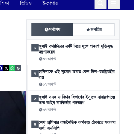
শিক্ষা
ভিডিও
ই-পেপার
সর্বশেষ
জনপ্রিয়
জুলাই তথ্যচিত্রের ত্রুটি নিয়ে দুঃখ প্রকাশ মুক্তিযুদ্ধ
১
মন্ত্রণালয়ের
০৭ আগস্ট
হাসিনাকে এই সুযোগ ভারত কেন দিল—স্বরাষ্ট্রমন্ত্রীর
২
প্রশ্ন
০৭ আগস্ট
জুলাই সনদ ও বিচার বিভাগের ইস্যুতে নারায়ণগঞ্জে
৩
সাত আইন কর্মকর্তার পদত্যাগ
০৭ আগস্ট
শেখ হাসিনার রাজনৈতিক কর্মকাণ্ড ঠেকাতে সরকার
৪
ব্যর্থ: এনসিপি