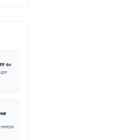
থাইল্যান্ড সফরে মিয়ানমারের মিন অং হ্লাইং
১৫
০৬ আগস্ট
িহত ৩০
ড্রোন
ুরু
নে সরকারের