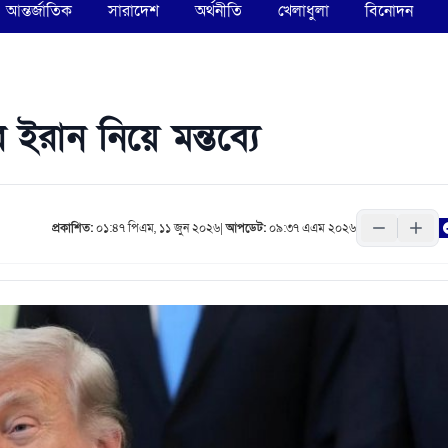
আন্তর্জাতিক
সারাদেশ
অর্থনীতি
খেলাধুলা
বিনোদন
র ইরান নিয়ে মন্তব্যে
প্রকাশিত:
০১:৪৭ পিএম, ১১ জুন ২০২৬
|
আপডেট:
০৯:৩৭ এএম ২০২৬