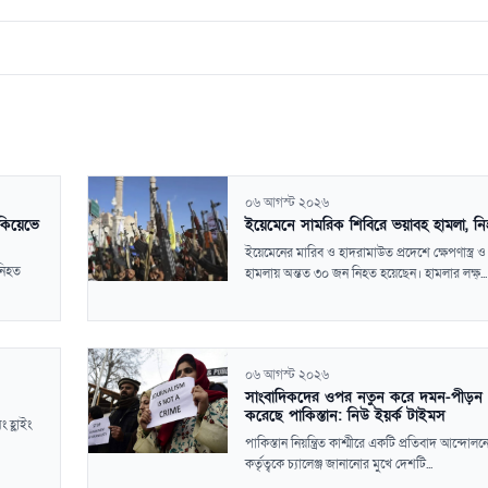
০৬ আগস্ট ২০২৬
 কিয়েভে
ইয়েমেনে সামরিক শিবিরে ভয়াবহ হামলা, ন
ইয়েমেনের মারিব ও হাদরামাউত প্রদেশে ক্ষেপণাস্ত্র ও 
 নিহত
হামলায় অন্তত ৩০ জন নিহত হয়েছেন। হামলার লক্ষ্...
০৬ আগস্ট ২০২৬
সাংবাদিকদের ওপর নতুন করে দমন-পীড়ন শ
করেছে পাকিস্তান: নিউ ইয়র্ক টাইমস
 হ্লাইং
পাকিস্তান নিয়ন্ত্রিত কাশ্মীরে একটি প্রতিবাদ আন্দোল
কর্তৃত্বকে চ্যালেঞ্জ জানানোর মুখে দেশটি...