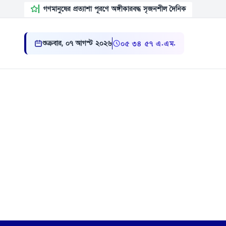
গণমানুষের প্রত্যাশা পূরণে অঙ্গীকারবদ্ধ সৃজনশীল দৈনিক
শুক্রবার, ০৭ আগস্ট ২০২৬
০৫:৩৪:৫৮ এ.এম.