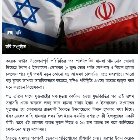
ছবি
ছবি সংগৃহীত
কয়েক ঘণ্টার উত্তেজনাপূর্ণ পরিস্থিতির পর পাল্টাপাল্টি হামলা থামানোর ঘোষণা
দিয়েছে ইরান ও ইসরায়েল। সোমবার (৮ জুন) ভোর পর্যন্ত ক্ষেপণাস্ত্র ও বিমান হামলা
চললেও পরে দুই পক্ষই নতুন কোনো বড় আক্রমণ চালায়নি। এতে মধ্যপ্রাচ্যে আরো
বড় যুদ্ধের আশঙ্কা সাময়িকভাবে কমেছে, যদিও পরিস্থিতি এখনো অত্যন্ত নাজুক বলে
মনে করছেন বিশ্লেষকরা।
গত এপ্রিল মাসে যুক্তরাষ্ট্রের মধ্যস্থতায় কার্যকর হওয়া যুদ্ধবিরতির পর এই প্রথম
সরাসরি একে অন্যকে লক্ষ্য করে হামলা চালায় ইরান ও ইসরায়েল। সংঘাতের
সূত্রপাত হয় লেবাননের রাজধানী বৈরুতে ইসরায়েলের বিমান হামলার মধ্য দিয়ে।
ইসরায়েলের দাবি, হামলার লক্ষ্য ছিল ইরান-সমর্থিত সশস্ত্র গোষ্ঠী হিজবুল্লাহর একটি
ঘাঁটি। তবে ওই হামলায় অন্তত দুজন নিহত ও ২০ জন আহত হন বলে জানিয়েছে
লেবাননের স্বাস্থ্য মন্ত্রণালয়।
বৈরুতে হামলার পরপরই তেহরান প্রতিশোধের হুঁশিয়ারি দেয়। এরপর ইরান কয়েক