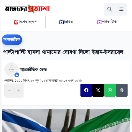
শুক্রবার, ০৭ আগস্ট ২০২৬
বিশেষ সংবাদ
ভিডিও
লাইভ টিভি
০৭ ১৯ ৪১ এ.এম.
THE DAILY AJKER PROTTASHA
আন্তর্জাতিক
পাল্টাপাল্টি হামলা থামানোর ঘোষণা দিলো ইরান-ইসরায়েল
আন্তর্জাতিক ডেস্ক
প্রকাশিত:
১২:১০ পিএম, ০৯ জুন ২০২৬
|
আপডেট:
০৫:০৭ এএম ২০২৬