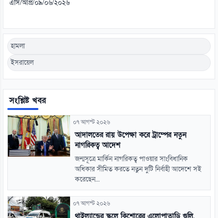
এসি/আপ্র/০৯/০৬/২০২৬
হামলা
ইসরায়েল
সংশ্লিষ্ট খবর
০৭ আগস্ট ২০২৬
আদালতের রায় উপেক্ষা করে ট্রাম্পের নতুন
নাগরিকত্ব আদেশ
জন্মসূত্রে মার্কিন নাগরিকত্ব পাওয়ার সাংবিধানিক
অধিকার সীমিত করতে নতুন দুটি নির্বাহী আদেশে সই
করেছেন...
০৭ আগস্ট ২০২৬
থাইল্যান্ডের স্কুলে কিশোরের এলোপাতাড়ি গুলি,