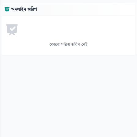
১৩
অনলাইন জরিপ
দরপত্র ছাড়াই বিআরটিসির চার্জিং স্টেশন ও অবকাঠামো নির্মাণের সিদ্ধান্ত
০৬ আগস্ট
১৪
জামিনে থাকা তনু হত্যার আসামি হাফিজুরকে আত্মসমর্পণের নির্দেশ
কোনো সক্রিয় জরিপ নেই
০৬ আগস্ট
১৫
পাসওয়ার্ড নয় এখন ভরসা পাসকী, কীভাবে নিরাপত্তা দেবে?
০৬ আগস্ট