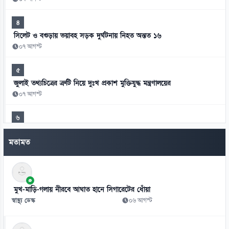
৪
সিলেট ও বগুড়ায় ভয়াবহ সড়ক দুর্ঘটনায় নিহত অন্তত ১৬
০৭ আগস্ট
৫
জুলাই তথ্যচিত্রের ত্রুটি নিয়ে দুঃখ প্রকাশ মুক্তিযুদ্ধ মন্ত্রণালয়ের
০৭ আগস্ট
৬
হাসিনাকে এই সুযোগ ভারত কেন দিল—স্বরাষ্ট্রমন্ত্রীর প্রশ্ন
মতামত
০৭ আগস্ট
৭
জুলাই সনদ ও বিচার বিভাগের ইস্যুতে নারায়ণগঞ্জে সাত আইন কর্মকর্তার
পদত্যাগ
মুখ-মাড়ি-গলায় নীরবে আঘাত হানে সিগারেটের ধোঁয়া
০৭ আগস্ট
স্বাস্থ্য ডেস্ক
০৬ আগস্ট
৮