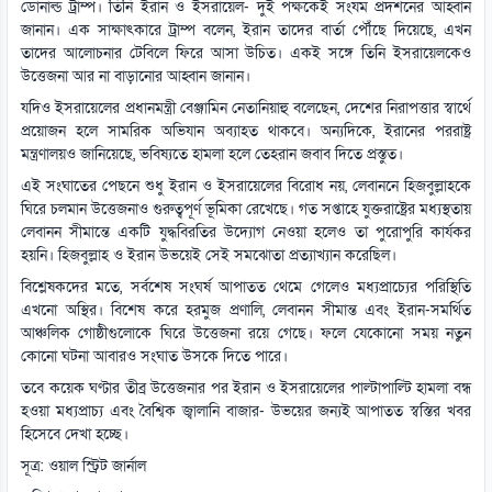
ডোনাল্ড ট্রাম্প। তিনি ইরান ও ইসরায়েল- দুই পক্ষকেই সংযম প্রদর্শনের আহ্বান
জানান। এক সাক্ষাৎকারে ট্রাম্প বলেন, ইরান তাদের বার্তা পৌঁছে দিয়েছে, এখন
তাদের আলোচনার টেবিলে ফিরে আসা উচিত। একই সঙ্গে তিনি ইসরায়েলকেও
উত্তেজনা আর না বাড়ানোর আহ্বান জানান।
যদিও ইসরায়েলের প্রধানমন্ত্রী বেঞ্জামিন নেতানিয়াহু বলেছেন, দেশের নিরাপত্তার স্বার্থে
প্রয়োজন হলে সামরিক অভিযান অব্যাহত থাকবে। অন্যদিকে, ইরানের পররাষ্ট্র
মন্ত্রণালয়ও জানিয়েছে, ভবিষ্যতে হামলা হলে তেহরান জবাব দিতে প্রস্তুত।
এই সংঘাতের পেছনে শুধু ইরান ও ইসরায়েলের বিরোধ নয়, লেবাননে হিজবুল্লাহকে
ঘিরে চলমান উত্তেজনাও গুরুত্বপূর্ণ ভূমিকা রেখেছে। গত সপ্তাহে যুক্তরাষ্ট্রের মধ্যস্থতায়
লেবানন সীমান্তে একটি যুদ্ধবিরতির উদ্যোগ নেওয়া হলেও তা পুরোপুরি কার্যকর
হয়নি। হিজবুল্লাহ ও ইরান উভয়েই সেই সমঝোতা প্রত্যাখ্যান করেছিল।
বিশ্লেষকদের মতে, সর্বশেষ সংঘর্ষ আপাতত থেমে গেলেও মধ্যপ্রাচ্যের পরিস্থিতি
এখনো অস্থির। বিশেষ করে হরমুজ প্রণালি, লেবানন সীমান্ত এবং ইরান-সমর্থিত
আঞ্চলিক গোষ্ঠীগুলোকে ঘিরে উত্তেজনা রয়ে গেছে। ফলে যেকোনো সময় নতুন
কোনো ঘটনা আবারও সংঘাত উসকে দিতে পারে।
তবে কয়েক ঘণ্টার তীব্র উত্তেজনার পর ইরান ও ইসরায়েলের পাল্টাপাল্টি হামলা বন্ধ
হওয়া মধ্যপ্রাচ্য এবং বৈশ্বিক জ্বালানি বাজার- উভয়ের জন্যই আপাতত স্বস্তির খবর
হিসেবে দেখা হচ্ছে।
সূত্র: ওয়াল স্ট্রিট জার্নাল