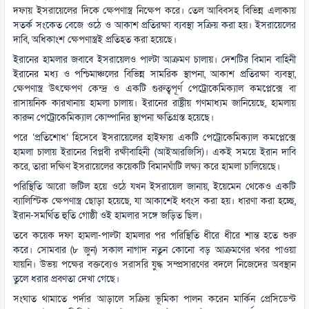
দফায় ইসরায়েলের দিকে ক্ষেপণাস্ত্র নিক্ষেপ করে। তেল আবিবসহ বিভিন্ন এলাকায়
সতর্ক সংকেত বেজে ওঠে ও আকাশ প্রতিরক্ষা ব্যবস্থা সক্রিয় করা হয়। ইসরায়েলের
দাবি, অধিকাংশ ক্ষেপণাস্ত্রই প্রতিহত করা হয়েছে।
ইরানের হামলার জবাবে ইসরায়েলও পাল্টা আক্রমণ চালায়। দেশটির বিমান বাহিনী
ইরানের মধ্য ও পশ্চিমাঞ্চলের বিভিন্ন সামরিক স্থাপনা, আকাশ প্রতিরক্ষা ব্যবস্থা,
ক্ষেপণাস্ত্র উৎক্ষেপণ কেন্দ্র ও একটি গুরুত্বপূর্ণ পেট্রোকেমিক্যাল কমপ্লেক্সে বা
রাসায়নিক কারখানায় হামলা চালায়। ইরানের রাষ্ট্রীয় গণমাধ্যম জানিয়েছে, হামলায়
কারুন পেট্রোকেমিক্যাল কোম্পানির স্থাপনা ক্ষতিগ্রস্ত হয়েছে।
পরে ‘প্রতিশোধ’ হিসেবে ইসরায়েলের হাইফায় একটি পেট্রোকেমিক্যাল কমপ্লেক্সে
হামলা চালায় ইরানের বিপ্লবী রক্ষীবাহিনী (আইআরজিসি)। একই সময়ে ইরান দাবি
করে, তারা দক্ষিণ ইসরায়েলের কয়েকটি বিমানঘাঁটি লক্ষ্য করে হামলা চালিয়েছে।
পরিস্থিতি আরো জটিল হয়ে ওঠে যখন ইসরায়েল জানায়, ইয়েমেন থেকেও একটি
ব্যালিস্টিক ক্ষেপণাস্ত্র ছোড়া হয়েছে, যা আকাশেই ধ্বংস করা হয়। ধারণা করা হচ্ছে,
ইরান-সমর্থিত হুতি গোষ্ঠী ওই হামলার সঙ্গে জড়িত ছিল।
তবে কয়েক দফা হামলা-পাল্টা হামলার পর পরিস্থিতি ধীরে ধীরে শান্ত হতে শুরু
করে। সোমবার (৮ জুন) সকাল নাগাদ নতুন কোনো বড় আক্রমণের খবর পাওয়া
যায়নি। উভয় পক্ষের বক্তব্যেও সরাসরি যুদ্ধ সম্প্রসারণের বদলে নিজেদের অবস্থান
তুলে ধরার প্রবণতা দেখা গেছে।
সংঘাত থামাতে পর্দার আড়ালে সক্রিয় ভূমিকা পালন করেন মার্কিন প্রেসিডেন্ট