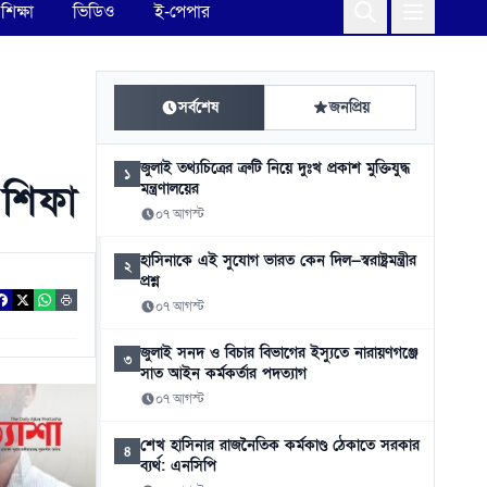
শিক্ষা
ভিডিও
ই-পেপার
সর্বশেষ
জনপ্রিয়
জুলাই তথ্যচিত্রের ত্রুটি নিয়ে দুঃখ প্রকাশ মুক্তিযুদ্ধ
১
 শিফা
মন্ত্রণালয়ের
০৭ আগস্ট
হাসিনাকে এই সুযোগ ভারত কেন দিল—স্বরাষ্ট্রমন্ত্রীর
২
প্রশ্ন
০৭ আগস্ট
জুলাই সনদ ও বিচার বিভাগের ইস্যুতে নারায়ণগঞ্জে
৩
সাত আইন কর্মকর্তার পদত্যাগ
০৭ আগস্ট
শেখ হাসিনার রাজনৈতিক কর্মকাণ্ড ঠেকাতে সরকার
৪
ব্যর্থ: এনসিপি