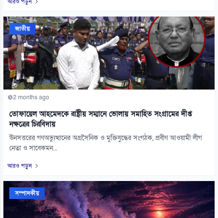
আরও পড়ুন
জাতীয়
2 months ago
তোফায়েল আহমেদকে রাষ্ট্রীয় সম্মানে ভোলায় সমাহিত সংগ্রামের দীপ্ত
নক্ষত্রের চিরবিদায়
ঊনসত্তরের গণঅভ্যুত্থানের অগ্রসৈনিক ও মুক্তিযুদ্ধের সংগঠক, প্রবীণ আওয়ামী লীগ
নেতা ও সাবেকমন...
আরও পড়ুন
সম্পাদকীয়