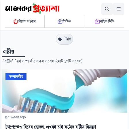
শনিবার, ০৮ আগস্ট ২০২৬
বিশেষ সংবাদ
ভিডিও
লাইভ টিভি
০২ ৫৩ ৩৯ পি.এম.
THE DAILY AJKER PROTTASHA
ট্যাগ
রাষ্ট্রীয়
"রাষ্ট্রীয়" ট্যাগ সম্পর্কিত সকল সংবাদ (মোট ১৭টি সংবাদ)
সম্পাদকীয়
1 week ago
টুথপেস্টেও বিষের ছোবল, এখনই চাই কঠোর রাষ্ট্রীয় নিয়ন্ত্রণ