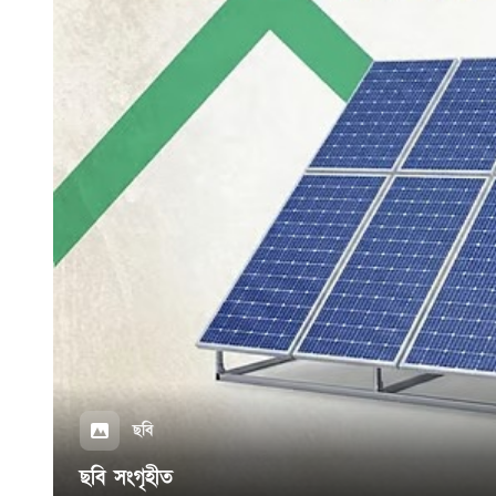
ছবি
ছবি সংগৃহীত