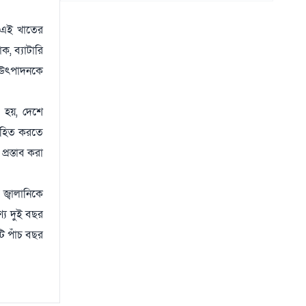
থাইল্যান্ড সফরে মিয়ানমারের মিন অং হ্লাইং
১৫
০৬ আগস্ট
। এই খাতের
ক, ব্যাটারি
ের উৎপাদনকে
া হয়, দেশে
সাহিত করতে
রস্তাব করা
জ্বালানিকে
্যে দুই বছর
টি পাঁচ বছর