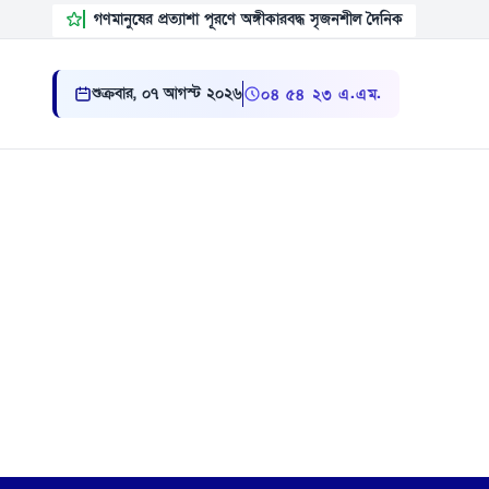
গণমানুষের প্রত্যাশা পূরণে অঙ্গীকারবদ্ধ সৃজনশীল দৈনিক
শুক্রবার, ০৭ আগস্ট ২০২৬
০৪:৫৪:২৪ এ.এম.