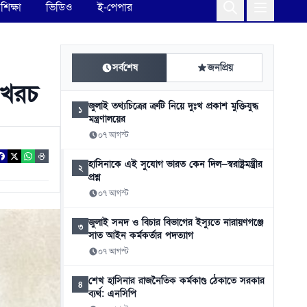
শিক্ষা
ভিডিও
ই-পেপার
সর্বশেষ
জনপ্রিয়
 খরচ
জুলাই তথ্যচিত্রের ত্রুটি নিয়ে দুঃখ প্রকাশ মুক্তিযুদ্ধ
১
মন্ত্রণালয়ের
০৭ আগস্ট
হাসিনাকে এই সুযোগ ভারত কেন দিল—স্বরাষ্ট্রমন্ত্রীর
২
প্রশ্ন
০৭ আগস্ট
জুলাই সনদ ও বিচার বিভাগের ইস্যুতে নারায়ণগঞ্জে
৩
সাত আইন কর্মকর্তার পদত্যাগ
০৭ আগস্ট
শেখ হাসিনার রাজনৈতিক কর্মকাণ্ড ঠেকাতে সরকার
৪
ব্যর্থ: এনসিপি