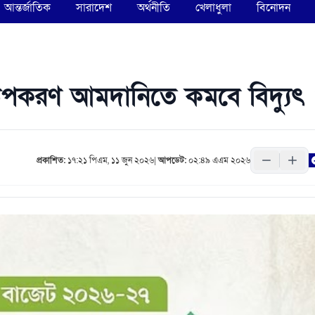
আন্তর্জাতিক
সারাদেশ
অর্থনীতি
খেলাধুলা
বিনোদন
যুৎ উপকরণ আমদানিতে কমবে বিদ্যুৎ
প্রকাশিত:
১৭:২১ পিএম, ১১ জুন ২০২৬
|
আপডেট:
০২:৪৯ এএম ২০২৬