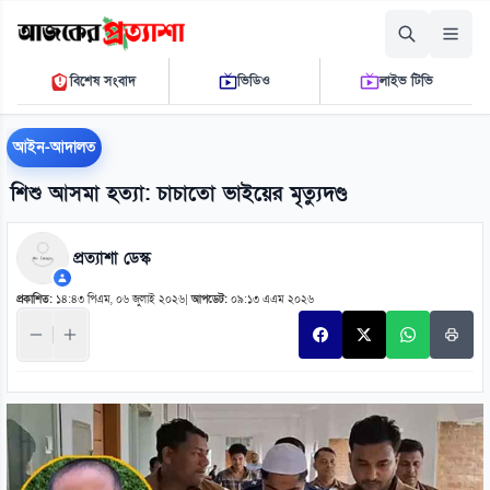
রোববার, ০৯ আগস্ট ২০২৬
বিশেষ সংবাদ
ভিডিও
লাইভ টিভি
০১ ৫৭ ৪১ পি.এম.
THE DAILY AJKER PROTTASHA
আইন-আদালত
শিশু আসমা হত্যা: চাচাতো ভাইয়ের মৃত্যুদণ্ড
প্রত্যাশা ডেস্ক
প্রকাশিত:
১৪:৪৩ পিএম, ০৬ জুলাই ২০২৬
|
আপডেট:
০৯:১৩ এএম ২০২৬