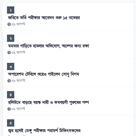
১
জবিতে ভর্তি পরীক্ষার আবেদন শুরু ১৫ নভেম্বর
০৯ আগস্ট
২
মমতার গাড়িতে হামলার অভিযোগ, অল্পের জন্য রক্ষা
০৯ আগস্ট
৩
অপারেশন টেবিলে শুয়েও গাইলেন সোনু নিগম
০৯ আগস্ট
৪
হলিউডে বাড়ছে বয়স্ক নারী ও কমবয়সী পুরুষের গল্প
০৯ আগস্ট
৫
জ্বর হলেই ডেঙ্গু পরীক্ষার পরামর্শ চিকিৎসকদের