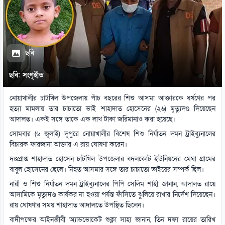
ছবি
ছবি: সংগৃহীত
নোয়াখালীর চাটখিল উপজেলায় পাঁচ বছরের শিশু আসমা আক্তারকে ধর্ষণের পর
হত্যা মামলায় তার চাচাতো ভাই শাহাদাত হোসেনের (২৬) মৃত্যুদণ্ড দিয়েছেন
আদালত। একই সঙ্গে তাকে এক লাখ টাকা জরিমানাও করা হয়েছে।
সোমবার (৬ জুলাই) দুপুরে নোয়াখালীর বিশেষ শিশু নির্যাতন দমন ট্রাইব্যুনালের
বিচারক ফারজানা আক্তার এ রায় ঘোষণা করেন।
দণ্ডপ্রাপ্ত শাহাদাত হোসেন চাটখিল উপজেলার বদলকোট ইউনিয়নের মেঘা গ্রামের
বাবুল হোসেনের ছেলে। নিহত আসমার সঙ্গে তার চাচাতো ভাইয়ের সম্পর্ক ছিল।
নারী ও শিশু নির্যাতন দমন ট্রাইব্যুনালের পিপি সেলিম শাহী জানান, আদালত রায়ে
আসামিকে মৃত্যুদণ্ড কার্যকর না হওয়া পর্যন্ত ফাঁসিতে ঝুলিয়ে রাখার নির্দেশ দিয়েছেন।
রায় ঘোষণার সময় শাহাদাত আদালতে উপস্থিত ছিলেন।
বাদীপক্ষের আইনজীবী অ্যাডভোকেট শুক্লা সাহা জানান, তিন দফা রায়ের তারিখ