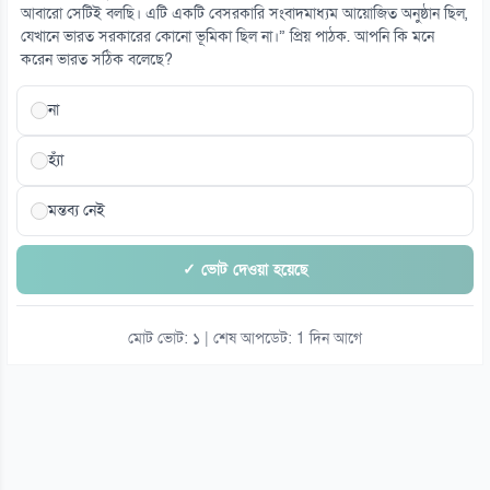
আবারো সেটিই বলছি। এটি একটি বেসরকারি সংবাদমাধ্যম আয়োজিত অনুষ্ঠান ছিল,
দিনে ২১ মিনিটেই সন্তানের সঙ্গে সম্পর্ক আরো গভীর
যেখানে ভারত সরকারের কোনো ভূমিকা ছিল না।” প্রিয় পাঠক. আপনি কি মনে
০৯ আগস্ট
করেন ভারত সঠিক বলেছে?
না
হ্যাঁ
মন্তব্য নেই
✓ ভোট দেওয়া হয়েছে
মোট ভোট: ১ | শেষ আপডেট: 1 দিন আগে