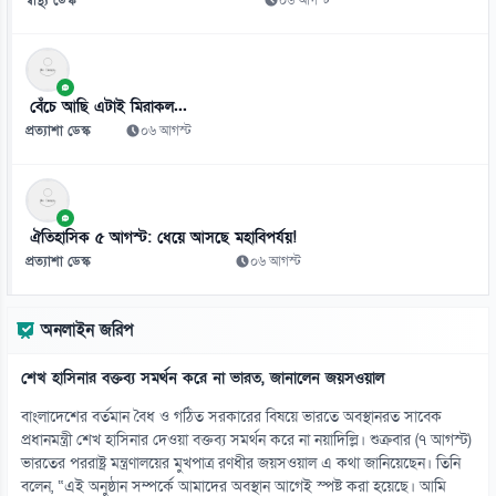
০৯ আগস্ট
১১
১০ বছরের জ্বালানি পরিকল্পনা সংসদে তুলে ধরবে সরকার: প্রধানমন্ত্রী
বেঁচে আছি এটাই মিরাকল...
০৯ আগস্ট
প্রত্যাশা ডেস্ক
০৬ আগস্ট
১২
সালমান শাহ হত্যা মামলায় ডন আটক
০৯ আগস্ট
ঐতিহাসিক ৫ আগস্ট: ধেয়ে আসছে মহাবিপর্যয়!
প্রত্যাশা ডেস্ক
০৬ আগস্ট
১৩
এনটিআরসিএ নয়, ম্যানেজিং কমিটির হাতে যাচ্ছে শিক্ষক নিয়োগ!
অনলাইন জরিপ
০৯ আগস্ট
শেখ হাসিনার বক্তব্য সমর্থন করে না ভারত, জানালেন জয়সওয়াল
১৪
সুদ ছাড়াই পাঁচ হাজার টাকার ডিজিটাল ঋণের উদ্যোগ
বাংলাদেশের বর্তমান বৈধ ও গঠিত সরকারের বিষয়ে ভারতে অবস্থানরত সাবেক
০৯ আগস্ট
প্রধানমন্ত্রী শেখ হাসিনার দেওয়া বক্তব্য সমর্থন করে না নয়াদিল্লি। শুক্রবার (৭ আগস্ট)
ভারতের পররাষ্ট্র মন্ত্রণালয়ের মুখপাত্র রণধীর জয়সওয়াল এ কথা জানিয়েছেন। তিনি
বলেন, “এই অনুষ্ঠান সম্পর্কে আমাদের অবস্থান আগেই স্পষ্ট করা হয়েছে। আমি
১৫