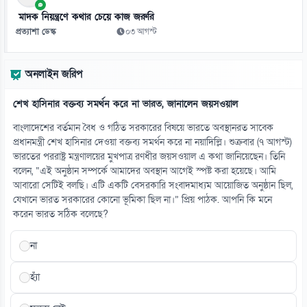
০৮ আগস্ট
মাদক নিয়ন্ত্রণে কথার চেয়ে কাজ জরুরি
প্রত্যাশা ডেস্ক
০৩ আগস্ট
১৩
তনু হত্যা মামলায় সাবেক সেনাসদস্য হাফিজুর ফের গ্রেফতার
অনলাইন জরিপ
০৮ আগস্ট
শেখ হাসিনার বক্তব্য সমর্থন করে না ভারত, জানালেন জয়সওয়াল
১৪
রুশ তেল কিনে বিপাকে ভারত-চীন, ১০০ শতাংশ শুল্কের বিল পাস
বাংলাদেশের বর্তমান বৈধ ও গঠিত সরকারের বিষয়ে ভারতে অবস্থানরত সাবেক
০৮ আগস্ট
প্রধানমন্ত্রী শেখ হাসিনার দেওয়া বক্তব্য সমর্থন করে না নয়াদিল্লি। শুক্রবার (৭ আগস্ট)
ভারতের পররাষ্ট্র মন্ত্রণালয়ের মুখপাত্র রণধীর জয়সওয়াল এ কথা জানিয়েছেন। তিনি
বলেন, “এই অনুষ্ঠান সম্পর্কে আমাদের অবস্থান আগেই স্পষ্ট করা হয়েছে। আমি
১৫
আবারো সেটিই বলছি। এটি একটি বেসরকারি সংবাদমাধ্যম আয়োজিত অনুষ্ঠান ছিল,
৫৪ রানে অলআউট বাংলাদেশ, ইনিংস ব্যবধানে লজ্জার হার
যেখানে ভারত সরকারের কোনো ভূমিকা ছিল না।” প্রিয় পাঠক. আপনি কি মনে
০৮ আগস্ট
করেন ভারত সঠিক বলেছে?
না
হ্যাঁ