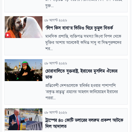
যুক্ত...
০৮ আগস্ট ২০২৬
‘লিপ কিস বাবা’র ভিডিও ঘিরে তুমুল বিতর্ক
মানসিক প্রশান্তি, ব্যক্তিগত সমস্যা কিংবা বিপদ থেকে
মুক্তির আশায় অনেকেই কথিত সাধু বা সিদ্ধপুরুষদের
শর...
০৮ আগস্ট ২০২৬
চোরাবালিতে যুক্তরাষ্ট্র, ইরানের মুসলিম ঐক্যের
ডাক
প্রতিবেশী দেশগুলোকে স্বনির্ভর হওয়ার পাশাপাশি
‘প্রকৃত ভ্রাতৃত্ব’ গ্রহণের আহ্বান জানিয়েছেন ইরানের
পররা...
০৮ আগস্ট ২০২৬
ট্রাম্পের ৪০ কোটি ডলারের বলরুম প্রকল্প আটকে
দিল আদালত