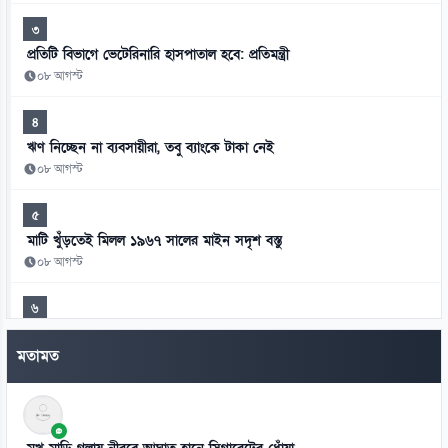
৩
প্রতিটি বিভাগে ভেটেরিনারি হাসপাতাল হবে: প্রতিমন্ত্রী
০৮ আগস্ট
৪
ঋণ নিচ্ছেন না ব্যবসায়ীরা, তবু ব্যাংকে টাকা নেই
০৮ আগস্ট
৫
মাটি খুঁড়তেই মিলল ১৯৬৭ সালের মাইন সদৃশ বস্তু
০৮ আগস্ট
৬
রাষ্ট্রীয় মর্যাদার মঞ্চে শৃঙ্খলা ও সংযমের অনিবার্য পাঠ
মতামত
০৮ আগস্ট
৭
সিএনজিচালিত অটোরিকশা ও রিকশা উপহার পেলেন ২ জুলাইযোদ্ধা