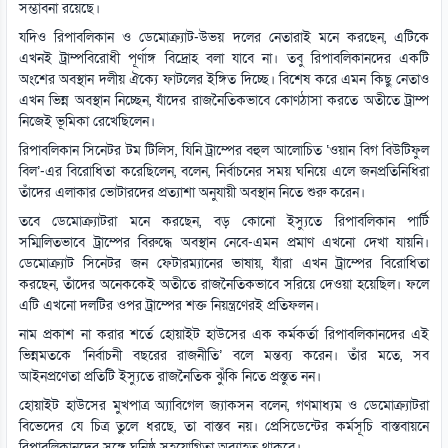
সম্ভাবনা রয়েছে।
যদিও রিপাবলিকান ও ডেমোক্র্যাট-উভয় দলের নেতারাই মনে করছেন, এটিকে
এখনই ট্রাম্পবিরোধী পূর্ণাঙ্গ বিদ্রোহ বলা যাবে না। তবু রিপাবলিকানদের একটি
অংশের অবস্থান দলীয় ঐক্যে ফাটলের ইঙ্গিত দিচ্ছে। বিশেষ করে এমন কিছু নেতাও
এখন ভিন্ন অবস্থান নিচ্ছেন, যাঁদের রাজনৈতিকভাবে কোণঠাসা করতে অতীতে ট্রাম্প
নিজেই ভূমিকা রেখেছিলেন।
রিপাবলিকান সিনেটর টম টিলিস, যিনি ট্রাম্পের বহুল আলোচিত ‘ওয়ান বিগ বিউটিফুল
বিল’-এর বিরোধিতা করেছিলেন, বলেন, নির্বাচনের সময় ঘনিয়ে এলে জনপ্রতিনিধিরা
তাঁদের এলাকার ভোটারদের প্রত্যাশা অনুযায়ী অবস্থান নিতে শুরু করেন।
তবে ডেমোক্র্যাটরা মনে করছেন, বড় কোনো ইস্যুতে রিপাবলিকান পার্টি
সম্মিলিতভাবে ট্রাম্পের বিরুদ্ধে অবস্থান নেবে-এমন প্রমাণ এখনো দেখা যায়নি।
ডেমোক্র্যাট সিনেটর জন ফেটারম্যানের ভাষায়, যাঁরা এখন ট্রাম্পের বিরোধিতা
করছেন, তাঁদের অনেককেই অতীতে রাজনৈতিকভাবে সরিয়ে দেওয়া হয়েছিল। ফলে
এটি এখনো দলটির ওপর ট্রাম্পের শক্ত নিয়ন্ত্রণেরই প্রতিফলন।
নাম প্রকাশ না করার শর্তে হোয়াইট হাউসের এক কর্মকর্তা রিপাবলিকানদের এই
ভিন্নমতকে ‘নির্বাচনী বছরের রাজনীতি’ বলে মন্তব্য করেন। তাঁর মতে, সব
আইনপ্রণেতা প্রতিটি ইস্যুতে রাজনৈতিক ঝুঁকি নিতে প্রস্তুত নন।
হোয়াইট হাউসের মুখপাত্র অ্যাবিগেল জ্যাকসন বলেন, গণমাধ্যম ও ডেমোক্র্যাটরা
বিভেদের যে চিত্র তুলে ধরছে, তা বাস্তব নয়। প্রেসিডেন্টের কর্মসূচি বাস্তবায়নে