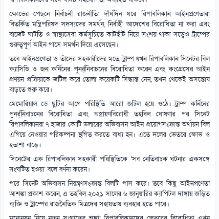
রিপাবলিকানদের সঙ্গে ঘনিষ্ঠ সহযোগিতা অব্যাহত থাকবে।
ক্ষোভের পেছনে নির্বাচনী রাজনীতি: দীর্ঘদিন ধরে রিপাবলিকান আইনপ্রণেতারা
বিতর্কিত মন্ত্রিপরিষদ সদস্যদের সমর্থন, নির্বাহী আদেশের বিরোধিতা না করা এবং
বাজেট ঘাটতি ও স্বাস্থ্যসেবা কর্মসূচিতে কাটছাঁট নিয়ে সংশয় থাকা সত্ত্বেও ট্রাম্পের
গুরুত্বপূর্ণ আইন পাসে সমর্থন দিয়ে এসেছেন।
তবে আইনপ্রণেতা ও তাঁদের সহকারীদের মতে, ট্রাম্প যখন রিপাবলিকান সিনেটর বিল
ক্যাসিডি ও জন কর্নিনের পুনর্র্নিবাচনের বিরোধিতা করেন এবং কংগ্রেসের আইন
প্রণয়ন প্রক্রিয়াকে জটিল করে তোলা কয়েকটি সিদ্ধান্ত নেন, তখন থেকেই অসন্তোষ
বাড়তে শুরু করে।
মেমোরিয়াল ডে ছুটির আগে পরিস্থিতি আরো জটিল হয়ে ওঠে। ট্রাম্প কর্নিনের
পুনর্র্নিবাচনের বিরোধিতা এবং অস্ত্রায়ণবিরোধী তহবিল ঘোষণার পর সিনেট
রিপাবলিকানরা ৭ হাজার কোটি ডলারের অভিবাসন আইন প্রয়োগসংক্রান্ত অর্থায়ন বিল
এগিয়ে নেওয়ার পরিকল্পনা স্থগিত করতে বাধ্য হন। এতে দলের ভেতরে ক্ষোভ ও
হতাশা বাড়ে।
সিনেটের এক রিপাবলিকান সহকারী পরিস্থিতিকে ‘সব নেতিবাচক ঘটনার একসঙ্গে
সংঘটিত হওয়া’ বলে বর্ণনা করেন।
পরে সিনেট অভিবাসন নিয়ন্ত্রণসংক্রান্ত বিলটি পাস করে। তবে কিছু আইনপ্রণেতা
আশঙ্কা প্রকাশ করেন, এ তহবিল ২০২১ সালের ৬ জানুয়ারির ক্যাপিটল দাঙ্গায় জড়িত
ব্যক্তি ও ট্রাম্পের রাজনৈতিক মিত্রদের সহায়তায় ব্যবহার হতে পারে।
মনোনয়ন নিয়ে নতুন সংঘাতের শঙ্কা: রিপাবলিকানদের ভেতরের বিরোধিতা এখন