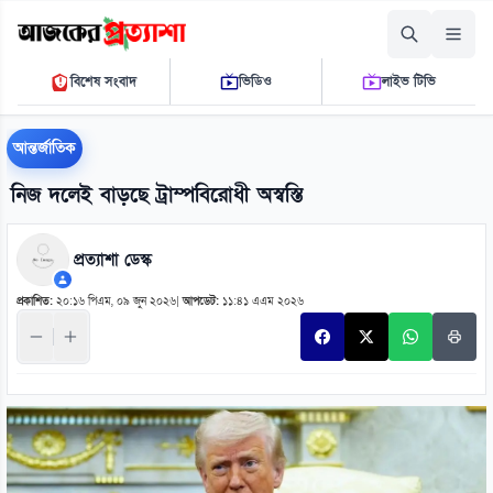
শনিবার, ০৮ আগস্ট ২০২৬
বিশেষ সংবাদ
ভিডিও
লাইভ টিভি
১২ ০০ ২৭ পি.এম.
THE DAILY AJKER PROTTASHA
আন্তর্জাতিক
নিজ দলেই বাড়ছে ট্রাম্পবিরোধী অস্বস্তি
প্রত্যাশা ডেস্ক
প্রকাশিত:
২০:১৬ পিএম, ০৯ জুন ২০২৬
|
আপডেট:
১১:৪১ এএম ২০২৬