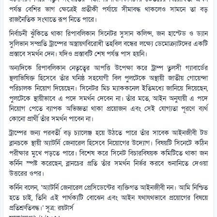
পর্যন্ত বেশির ভাগ ক্ষেত্রেই প্রতীকী পর্যায়ে সীমাবদ্ধ থাকলেও সামনে তা বড়
রাজনৈতিক সংঘাতে রূপ নিতে পারে।
নির্বাচনী ঝুঁকিতে থাকা রিপাবলিকান সিনেটর সুসান কলিন্স, জন হাস্টেড ও ড্যান
সুলিভান সম্প্রতি ট্রাম্পের অস্ত্রায়ণবিরোধী তহবিল বন্ধের লক্ষ্যে ডেমোক্র্যাটদের একটি
প্রস্তাবে সমর্থন দেন। যদিও প্রস্তাবটি শেষ পর্যন্ত পাস হয়নি।
অন্যদিকে রিপাবলিকান নেতৃত্বের আপত্তি উপেক্ষা করে ট্রাম্প তুলসী গ্যাবার্ডের
স্থলাভিষিক্ত হিসেবে তাঁর ঘনিষ্ঠ সহযোগী বিল পুলটেকে অস্থায়ী জাতীয় গোয়েন্দা
পরিচালক নিয়োগ দিয়েছেন। সিনেটর মিচ ম্যাককনেল ইতিমধ্যে জানিয়ে দিয়েছেন,
পুলটেকে স্থায়ীভাবে এ পদে সমর্থন দেবেন না। তাঁর মতে, আইন অনুযায়ী এ পদে
নিয়োগ পেতে ব্যাপক অভিজ্ঞতা থাকা প্রয়োজন এবং সেই যোগ্যতা পূরণে ব্যর্থ
কোনো প্রার্থী তাঁর সমর্থন পাবেন না।
ট্রাম্পের জন্য পরবর্তী বড় চ্যালেঞ্জ হয়ে উঠতে পারে তাঁর সাবেক আইনজীবী টড
ব্লানচকে স্থায়ী অ্যাটর্নি জেনারেল হিসেবে নিয়োগের উদ্যোগ। বিষয়টি সিনেটে কঠিন
পরীক্ষার মুখে পড়তে পারে। বিশেষ করে সিনেট বিচারবিষয়ক কমিটিতে থাকা জন
কর্নিন স্পষ্ট করেছেন, ব্লানচের প্রতি তাঁর সমর্থন নির্ভর করবে শুনানিতে দেওয়া
উত্তরের ওপর।
কর্নিন বলেন, ‘অ্যাটর্নি জেনারেল প্রেসিডেন্টের ব্যক্তিগত আইনজীবী নন। আমি নিশ্চিত
হতে চাই, তিনি এই পার্থক্যটি বোঝেন এবং আইন যথাযথভাবে প্রয়োগের বিষয়ে
প্রতিশ্রুতিবদ্ধ।’ সূত্র: রয়টার্স