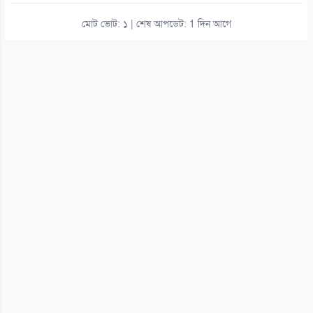
মোট ভোট: ১ | শেষ আপডেট: 1 দিন আগে