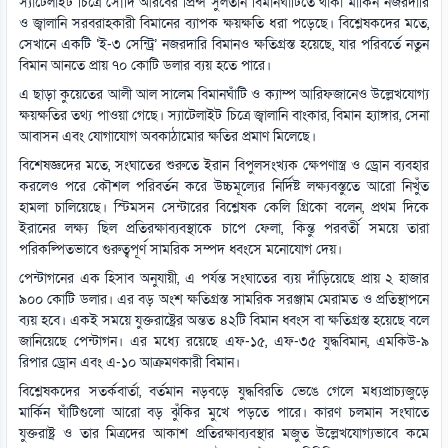
স্যাটেলাইট চিত্রে সৌদি আরবের প্রিন্স সুলতান বিমানঘাঁটিতে থাকা মার্কিন নজরদারি
ও জ্বালানি সরবরাহকারী বিমানের ব্যাপক ক্ষয়ক্ষতি ধরা পড়েছে। বিশ্লেষকদের মতে,
সেখানে একটি ‘ই-৩ সেন্ট্রি’ নজরদারি বিমানও ক্ষতিগ্রস্ত হয়েছে, যার পরিবর্তে নতুন
বিমান আনতে প্রায় ৭০ কোটি ডলার ব্যয় হতে পারে।
এ ছাড়া কুয়েতের আলী আল সালেম বিমানঘাঁটি ও ক্যাম্প আরিফজানেও উল্লেখযোগ্য
ক্ষয়ক্ষতির তথ্য পাওয়া গেছে। স্যাটেলাইট চিত্রে জ্বালানি বাংকার, বিমান হ্যাঙ্গার, সেনা
আবাসন এবং যোগাযোগ অবকাঠামোর ক্ষতির প্রমাণ মিলেছে।
বিশেষজ্ঞদের মতে, সংঘাতের শুরুতে ইরান বিপুলসংখ্যক ক্ষেপণাস্ত্র ও ড্রোন ব্যবহার
করলেও পরে কৌশল পরিবর্তন করে উচ্চমূল্যের নির্দিষ্ট লক্ষ্যবস্তুতে আরো নিখুঁত
হামলা চালিয়েছে। স্টিমসন সেন্টারের বিশ্লেষক কেলি গ্রিকো বলেন, প্রথম দিকে
ইরানের লক্ষ্য ছিল প্রতিরক্ষাব্যবস্থাকে চাপে ফেলা, কিন্তু পরবর্তী সময়ে তারা
পরিকল্পিতভাবে গুরুত্বপূর্ণ সামরিক সম্পদ ধ্বংসে মনোযোগ দেয়।
পেন্টাগনের এক হিসাব অনুযায়ী, এ পর্যন্ত সংঘাতের ব্যয় দাঁড়িয়েছে প্রায় ২ হাজার
৯০০ কোটি ডলার। এর বড় অংশ ক্ষতিগ্রস্ত সামরিক সরঞ্জাম মেরামত ও প্রতিস্থাপনে
ব্যয় হবে। একই সময়ে যুক্তরাষ্ট্রের অন্তত ৪২টি বিমান ধ্বংস বা ক্ষতিগ্রস্ত হয়েছে বলে
জানিয়েছে পেন্টাগন। এর মধ্যে রয়েছে এফ-১৫, এফ-৩৫ যুদ্ধবিমান, এমকিউ-৯
রিপার ড্রোন এবং এ-১০ আক্রমণকারী বিমান।
বিশ্লেষকদের সতর্কবার্তা, বর্তমান নড়বড়ে যুদ্ধবিরতি ভেঙে গেলে মধ্যপ্রাচ্যজুড়ে
মার্কিন ঘাঁটিগুলো আরো বড় ঝুঁকির মুখে পড়তে পারে। কারণ চলমান সংঘাতে
যুক্তরাষ্ট্র ও তার মিত্রদের আকাশ প্রতিরক্ষাব্যবস্থার মজুত উল্লেখযোগ্যভাবে কমে