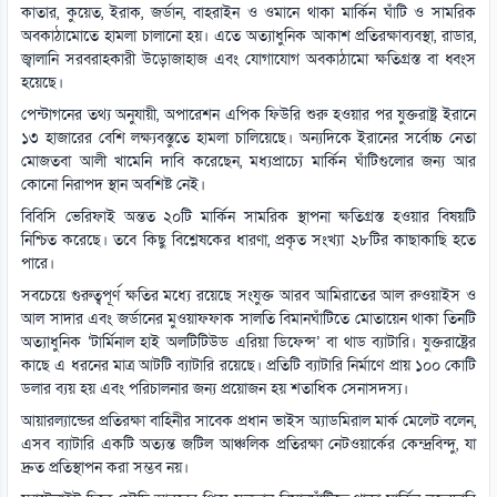
কাতার, কুয়েত, ইরাক, জর্ডান, বাহরাইন ও ওমানে থাকা মার্কিন ঘাঁটি ও সামরিক
অবকাঠামোতে হামলা চালানো হয়। এতে অত্যাধুনিক আকাশ প্রতিরক্ষাব্যবস্থা, রাডার,
জ্বালানি সরবরাহকারী উড়োজাহাজ এবং যোগাযোগ অবকাঠামো ক্ষতিগ্রস্ত বা ধ্বংস
হয়েছে।
পেন্টাগনের তথ্য অনুযায়ী, অপারেশন এপিক ফিউরি শুরু হওয়ার পর যুক্তরাষ্ট্র ইরানে
১৩ হাজারের বেশি লক্ষ্যবস্তুতে হামলা চালিয়েছে। অন্যদিকে ইরানের সর্বোচ্চ নেতা
মোজতবা আলী খামেনি দাবি করেছেন, মধ্যপ্রাচ্যে মার্কিন ঘাঁটিগুলোর জন্য আর
কোনো নিরাপদ স্থান অবশিষ্ট নেই।
বিবিসি ভেরিফাই অন্তত ২০টি মার্কিন সামরিক স্থাপনা ক্ষতিগ্রস্ত হওয়ার বিষয়টি
নিশ্চিত করেছে। তবে কিছু বিশ্লেষকের ধারণা, প্রকৃত সংখ্যা ২৮টির কাছাকাছি হতে
পারে।
সবচেয়ে গুরুত্বপূর্ণ ক্ষতির মধ্যে রয়েছে সংযুক্ত আরব আমিরাতের আল রুওয়াইস ও
আল সাদার এবং জর্ডানের মুওয়াফফাক সালতি বিমানঘাঁটিতে মোতায়েন থাকা তিনটি
অত্যাধুনিক ‘টার্মিনাল হাই অলটিটিউড এরিয়া ডিফেন্স’ বা থাড ব্যাটারি। যুক্তরাষ্ট্রের
কাছে এ ধরনের মাত্র আটটি ব্যাটারি রয়েছে। প্রতিটি ব্যাটারি নির্মাণে প্রায় ১০০ কোটি
ডলার ব্যয় হয় এবং পরিচালনার জন্য প্রয়োজন হয় শতাধিক সেনাসদস্য।
আয়ারল্যান্ডের প্রতিরক্ষা বাহিনীর সাবেক প্রধান ভাইস অ্যাডমিরাল মার্ক মেলেট বলেন,
এসব ব্যাটারি একটি অত্যন্ত জটিল আঞ্চলিক প্রতিরক্ষা নেটওয়ার্কের কেন্দ্রবিন্দু, যা
দ্রুত প্রতিস্থাপন করা সম্ভব নয়।