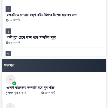
৪
মাধবদীতে সোনার বাংলা কটন মিলের বিশেষ সাধারণ সভা
০৯ আগস্ট
৫
গাজীপুরে ট্রেনে কাটা পড়ে দম্পতির মৃত্যু
০৯ আগস্ট
৬
রোমে বিমানের ফ্লাইট বিপর্যয়, টার্মিনালে ২৮ ঘণ্টা দুর্ভোগ যাত্রীদের
মতামত
০৯ আগস্ট
৭
প্রধানমন্ত্রী চট্টগ্রাম সফরে যাচ্ছেন আজ, প্রস্তুত সাত ভেন্যু
এআই বাস্তবতায় দক্ষতাই হবে মূল শক্তি
০৯ আগস্ট
সুখদেব কুমার সানা
০৮ আগস্ট
৮
জ্বালানি-বিদ্যুৎ অস্থিতিশীল করতে চক্র সক্রিয়:চিকিৎসক সমাবেশে প্রধানমন্ত্রী