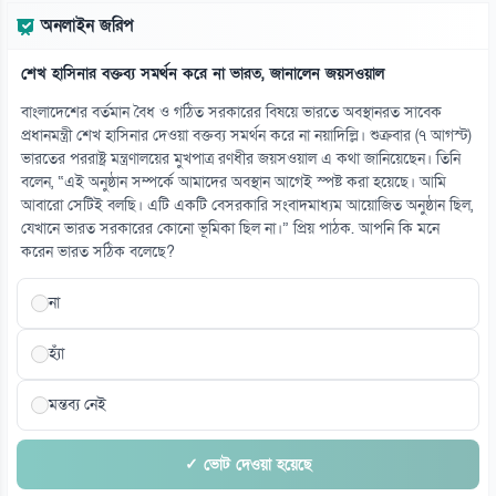
জামায়াতের প্রদর্শনীতে মুক্তিযুদ্ধের ইতিহাস নিয়ে বিতর্ক
অনলাইন জরিপ
০৮ আগস্ট
শেখ হাসিনার বক্তব্য সমর্থন করে না ভারত, জানালেন জয়সওয়াল
১৪
দীর্ঘদিনের অসুস্থতার পর না ফেরার দেশে মেসির বাবা
বাংলাদেশের বর্তমান বৈধ ও গঠিত সরকারের বিষয়ে ভারতে অবস্থানরত সাবেক
০৮ আগস্ট
প্রধানমন্ত্রী শেখ হাসিনার দেওয়া বক্তব্য সমর্থন করে না নয়াদিল্লি। শুক্রবার (৭ আগস্ট)
ভারতের পররাষ্ট্র মন্ত্রণালয়ের মুখপাত্র রণধীর জয়সওয়াল এ কথা জানিয়েছেন। তিনি
বলেন, “এই অনুষ্ঠান সম্পর্কে আমাদের অবস্থান আগেই স্পষ্ট করা হয়েছে। আমি
১৫
আবারো সেটিই বলছি। এটি একটি বেসরকারি সংবাদমাধ্যম আয়োজিত অনুষ্ঠান ছিল,
সাভারে বিএনপি নেতাকে হত্যার হুমকি, ব্যাগে গুলি-কাফন
যেখানে ভারত সরকারের কোনো ভূমিকা ছিল না।” প্রিয় পাঠক. আপনি কি মনে
০৮ আগস্ট
করেন ভারত সঠিক বলেছে?
না
হ্যাঁ
মন্তব্য নেই
✓ ভোট দেওয়া হয়েছে