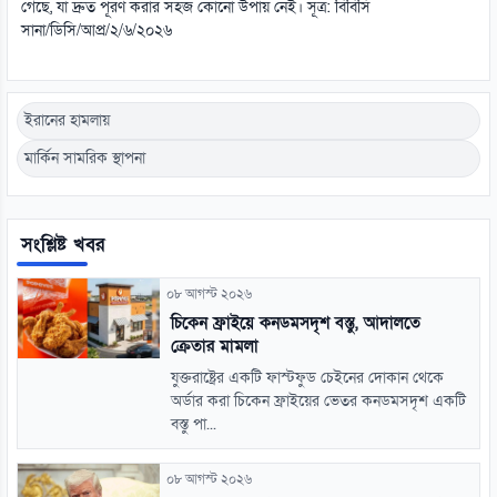
গেছে, যা দ্রুত পূরণ করার সহজ কোনো উপায় নেই। সূত্র: বিবিসি
সানা/ডিসি/আপ্র/২/৬/২০২৬
ইরানের হামলায়
মার্কিন সামরিক স্থাপনা
সংশ্লিষ্ট খবর
০৮ আগস্ট ২০২৬
চিকেন ফ্রাইয়ে কনডমসদৃশ বস্তু, আদালতে
ক্রেতার মামলা
যুক্তরাষ্ট্রের একটি ফাস্টফুড চেইনের দোকান থেকে
অর্ডার করা চিকেন ফ্রাইয়ের ভেতর কনডমসদৃশ একটি
বস্তু পা...
০৮ আগস্ট ২০২৬