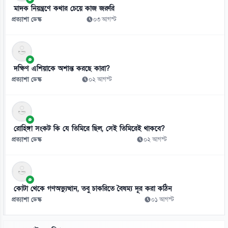
মাদক নিয়ন্ত্রণে কথার চেয়ে কাজ জরুরি
৯
প্রত্যাশা ডেস্ক
০৩ আগস্ট
মহেশখালী থেকে জাতীয় গ্রিডে সরবরাহ হচ্ছে ৮০০ মিলিয়ন ঘনফুট গ্যাস
০৬ আগস্ট
১০
দক্ষিণ এশিয়াকে অশান্ত করছে কারা?
রাষ্ট্রপতি নির্বাচনের তারিখ ঘোষণা
প্রত্যাশা ডেস্ক
০২ আগস্ট
০৬ আগস্ট
১১
সালমান খানকে প্রতারণার মামলায় আদালতে তলব
রোহিঙ্গা সংকট কি যে তিমিরে ছিল, সেই তিমিরেই থাকবে?
০৬ আগস্ট
প্রত্যাশা ডেস্ক
০২ আগস্ট
১২
মিরাজের সেঞ্চুরিতে প্রথম ইনিংসে টাইগারদের সংগ্রহ ২৬৩ রান
০৬ আগস্ট
কোটা থেকে গণঅভ্যুত্থান, তবু চাকরিতে বৈষম্য দূর করা কঠিন
প্রত্যাশা ডেস্ক
০১ আগস্ট
১৩
নতুন সিনেমার জন্য ১৬ কেজি ওজন কমিয়েছেন সালমান