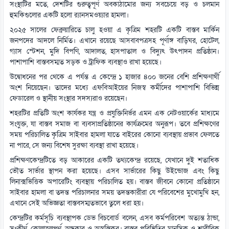
সংস্থাটির মতে, দেশটির গুরুত্বপূর্ণ অবকাঠামোর জন্য সবচেয়ে বড় ও চলমান
হুমকিগুলোর একটি হলো র‌্যানসমওয়্যার হামলা।
২০২৫ সালের ফেব্রুয়ারিতে চালু হওয়া এ কৃত্রিম শহরটি একটি বাস্তব মার্কিন
জনপদের আদলে নির্মিত। এখানে রয়েছে আসবাবপত্রসহ পূর্ণাঙ্গ বাড়িঘর, হোটেল,
গ্যাস স্টেশন, মুদি বিপণি, আদালত, হাসপাতাল ও বিদ্যুৎ উৎপাদন প্রতিষ্ঠান।
পাশাপাশি বাস্তবসম্মত সড়ক ও ট্রাফিক ব্যবস্থাও রাখা হয়েছে।
উদ্বোধনের পর থেকে এ পর্যন্ত এ কেন্দ্রে ১ হাজার ৪০০ জনের বেশি প্রশিক্ষণার্থী
অংশ নিয়েছেন। তাদের মধ্যে এফবিআইয়ের নিজস্ব কর্মীদের পাশাপাশি বিভিন্ন
ফেডারেল ও স্থানীয় সংস্থার সদস্যরাও রয়েছেন।
শহরটির প্রতিটি অংশ কার্যকর যন্ত্র ও প্রযুক্তিনির্ভর এমন এক নেটওয়ার্কের মাধ্যমে
সংযুক্ত, যা বাস্তব সমাজ বা ব্যবসাপ্রতিষ্ঠানের কার্যক্রমের অনুরূপ। তবে প্রশিক্ষণের
সময় পরিচালিত কৃত্রিম সাইবার হামলা যাতে বাইরের কোনো ব্যবস্থায় প্রভাব ফেলতে
না পারে, সে জন্য বিশেষ সুরক্ষা ব্যবস্থা রাখা হয়েছে।
প্রশিক্ষণকেন্দ্রটিতে বড় আকারের একটি তথ্যকেন্দ্র রয়েছে, যেখানে দুই শতাধিক
ভৌত সার্ভার স্থাপন করা হয়েছে। এসব সার্ভারের কিছু উইন্ডোজ এবং কিছু
লিনাক্সভিত্তিক অপারেটিং ব্যবস্থায় পরিচালিত হয়। বাস্তব জীবনে কোনো প্রতিষ্ঠানে
সাইবার হামলা বা তদন্ত পরিচালনার সময় তদন্তকারীরা যে পরিবেশের মুখোমুখি হন,
এখানে সেই অভিজ্ঞতা বাস্তবসম্মতভাবে তুলে ধরা হয়।
কেন্দ্রটির কর্মসূচি ব্যবস্থাপক ডেভ বিচবোর্ড বলেন, এসব কর্মপরিবেশ অত্যন্ত ঠান্ডা,