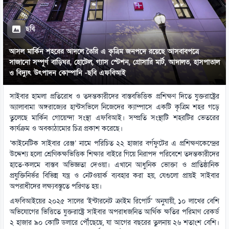
ছবি
আসল মার্কিন শহরের আদলে তৈরি এ কৃত্রিম জনপদে রয়েছে আসবাবপত্রে
সাজানো সম্পূর্ণ বাড়িঘর, হোটেল, গ্যাস স্টেশন, গ্রোসারি মার্ট, আদালত, হাসপাতাল
ও বিদ্যুৎ উৎপাদন কোম্পানি -ছবি এফবিআই
সাইবার হামলা প্রতিরোধ ও তদন্তকারীদের বাস্তবভিত্তিক প্রশিক্ষণ দিতে যুক্তরাষ্ট্রের
অ্যালাবামা অঙ্গরাজ্যের হান্টসভিলে নিজেদের ক্যাম্পাসে একটি কৃত্রিম শহর গড়ে
তুলেছে মার্কিন গোয়েন্দা সংস্থা এফবিআই। সম্প্রতি সংস্থাটি শহরটির ভেতরের
কার্যক্রম ও অবকাঠামোর চিত্র প্রকাশ করেছে।
‘কাইনেটিক সাইবার রেঞ্জ’ নামে পরিচিত ২২ হাজার বর্গফুটের এ প্রশিক্ষণকেন্দ্রের
উদ্দেশ্য হলো শ্রেণিকক্ষভিত্তিক শিক্ষার বাইরে গিয়ে নিরাপদ পরিবেশে তদন্তকারীদের
হাতে-কলমে বাস্তব অভিজ্ঞতা দেওয়া। এখানে আধুনিক ভোক্তা ও প্রাতিষ্ঠানিক
প্রযুক্তিনির্ভর বিভিন্ন যন্ত্র ও নেটওয়ার্ক ব্যবহার করা হয়, যেগুলো প্রায়ই সাইবার
অপরাধীদের লক্ষ্যবস্তুতে পরিণত হয়।
এফবিআইয়ের ২০২৫ সালের ‘ইন্টারনেট ক্রাইম রিপোর্ট’ অনুযায়ী, ১০ লাখের বেশি
অভিযোগের ভিত্তিতে যুক্তরাষ্ট্রে সাইবার অপরাধজনিত আর্থিক ক্ষতির পরিমাণ রেকর্ড
২ হাজার ৯০ কোটি ডলারে পৌঁছেছে, যা আগের বছরের তুলনায় ২৬ শতাংশ বেশি।