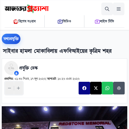
বৃহস্পতিবার, ০৬ আগস্ট ২০২৬
বিশেষ সংবাদ
ভিডিও
লাইভ টিভি
০১ ০৫ ২৯ পি.এম.
THE DAILY AJKER PROTTASHA
তথ্যপ্রযুক্তি
সাইবার হামলা মোকাবিলায় এফবিআইয়ের কৃত্রিম শহর
প্রযুক্তি ডেস্ক
প্রকাশিত:
০১:৩৬ পিএম, ১৭ জুন ২০২৬
|
আপডেট:
১০:২৬ এএম ২০২৬