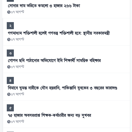
সোনার দাম ভরিতে কমলো ৩ হাজার ২৬৬ টাকা
০৭ আগস্ট
২
গণমাধ্যম শক্তিশালী হলেই গণতন্ত্র শক্তিশালী হবে: স্থানীয় সরকারমন্ত্রী
০৭ আগস্ট
৩
গোপন ছবি পাঠানোর অভিযোগে ইবি শিক্ষার্থী সাময়িক বহিষ্কার
০৭ আগস্ট
৪
বিমানে ঘুমন্ত নারীকে যৌন হয়রানি, পাকিস্তানি যুবকের ৩ বছরের কারাদণ্ড
০৭ আগস্ট
৫
৭৫ হাজার অবসরপ্রাপ্ত শিক্ষক-কর্মচারীর জন্য বড় সুখবর
০৭ আগস্ট