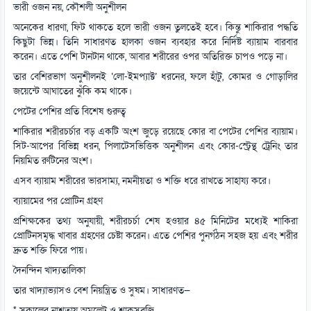
ভারী ওজন নয়, কৌশলী অনুশীলন
অনেকের ধারণা, ফিট থাকতে হলে ভারী ওজন তুলতেই হবে। কিন্তু শাকিরার পদ্ধতি
কিছুটা ভিন্ন। তিনি সাধারণত হালকা ওজন ব্যবহার করে নির্দিষ্ট ব্যায়াম বারবার
করেন। এতে পেশি টানটান থাকে, আবার শরীরের ওপর অতিরিক্ত চাপও পড়ে না।
তার বেশিরভাগ অনুশীলনই ‘লো-ইমপ্যাক্ট’ ধরনের, ফলে হাঁটু, কোমর ও গোড়ালির
জয়েন্টে আঘাতের ঝুঁকি কম থাকে।
পেটের পেশির প্রতি বিশেষ গুরুত্ব
শাকিরার শরীরচর্চার বড় একটি অংশ জুড়ে রয়েছে কোর বা পেটের পেশির ব্যায়াম।
সিট-আপের বিভিন্ন ধরন, পিলাটেসভিত্তিক অনুশীলন এবং কোর-স্ট্রেন্থ ট্রেনিং তার
নিয়মিত রুটিনের অংশ।
এসব ব্যায়াম শরীরের ভারসাম্য, নমনীয়তা ও শক্তি ধরে রাখতে সাহায্য করে।
ব্যায়ামের পর প্রোটিন গ্রহণ
প্রশিক্ষকের তথ্য অনুযায়ী, শরীরচর্চা শেষ হওয়ার ৪৫ মিনিটের মধ্যেই শাকিরা
প্রোটিনসমৃদ্ধ খাবার গ্রহণের চেষ্টা করেন। এতে পেশির পুনর্গঠন সহজ হয় এবং শরীর
দ্রুত শক্তি ফিরে পায়।
দৈনন্দিন খাদ্যতালিকা
তার খাদ্যাভ্যাসও বেশ নিয়ন্ত্রিত ও সুষম। সাধারণত—
* সকালের নাশতায় অমলেট ও শাকসবজি