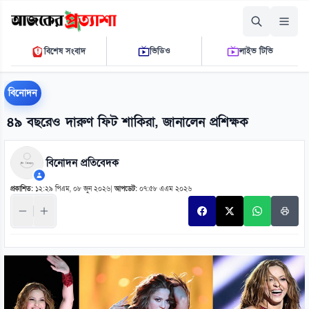
শুক্রবার, ০৭ আগস্ট ২০২৬
বিশেষ সংবাদ
ভিডিও
লাইভ টিভি
১২ ২৭ ১১ পি.এম.
THE DAILY AJKER PROTTASHA
বিনোদন
৪৯ বছরেও দারুণ ফিট শাকিরা, জানালেন প্রশিক্ষক
বিনোদন প্রতিবেদক
প্রকাশিত:
১২:২৯ পিএম, ০৮ জুন ২০২৬
|
আপডেট:
০৭:৫৮ এএম ২০২৬