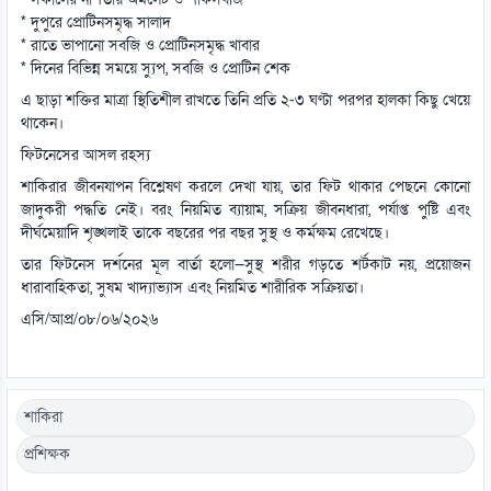
* দুপুরে প্রোটিনসমৃদ্ধ সালাদ
* রাতে ভাপানো সবজি ও প্রোটিনসমৃদ্ধ খাবার
* দিনের বিভিন্ন সময়ে স্যুপ, সবজি ও প্রোটিন শেক
এ ছাড়া শক্তির মাত্রা স্থিতিশীল রাখতে তিনি প্রতি ২-৩ ঘণ্টা পরপর হালকা কিছু খেয়ে
থাকেন।
ফিটনেসের আসল রহস্য
শাকিরার জীবনযাপন বিশ্লেষণ করলে দেখা যায়, তার ফিট থাকার পেছনে কোনো
জাদুকরী পদ্ধতি নেই। বরং নিয়মিত ব্যায়াম, সক্রিয় জীবনধারা, পর্যাপ্ত পুষ্টি এবং
দীর্ঘমেয়াদি শৃঙ্খলাই তাকে বছরের পর বছর সুস্থ ও কর্মক্ষম রেখেছে।
তার ফিটনেস দর্শনের মূল বার্তা হলো—সুস্থ শরীর গড়তে শর্টকাট নয়, প্রয়োজন
ধারাবাহিকতা, সুষম খাদ্যাভ্যাস এবং নিয়মিত শারীরিক সক্রিয়তা।
এসি/আপ্র/০৮/০৬/২০২৬
শাকিরা
প্রশিক্ষক