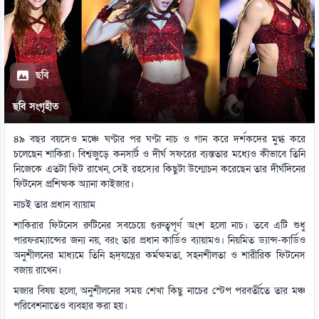
ছবি
ছবি সংগৃহীত
৪৯ বছর বয়সেও মঞ্চে ঘণ্টার পর ঘণ্টা নাচ ও গান করে দর্শকদের মুগ্ধ করে
চলেছেন শাকিরা। বিশ্বজুড়ে কনসার্ট ও দীর্ঘ সফরের ব্যস্ততার মধ্যেও কীভাবে তিনি
নিজেকে এতটা ফিট রাখেন, সেই রহস্যের কিছুটা উন্মোচন করেছেন তার দীর্ঘদিনের
ফিটনেস প্রশিক্ষক অ্যানা কাইজার।
নাচই তার প্রধান ব্যায়াম
শাকিরার ফিটনেস রুটিনের সবচেয়ে গুরুত্বপূর্ণ অংশ হলো নাচ। তবে এটি শুধু
পারফরম্যান্সের জন্য নয়, বরং তার প্রধান কার্ডিও ব্যায়ামও। নিয়মিত ড্যান্স-কার্ডিও
অনুশীলনের মাধ্যমে তিনি হৃদ্‌যন্ত্রের কর্মক্ষমতা, সহনশীলতা ও শারীরিক ফিটনেস
বজায় রাখেন।
মজার বিষয় হলো, অনুশীলনের সময় শেখা কিছু নাচের স্টেপ পরবর্তীতে তার মঞ্চ
পরিবেশনাতেও ব্যবহার করা হয়।