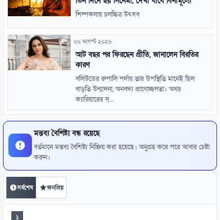
তিন দিনে ছয় সিনেমা, দেখা যাবে বিনামূল্যে
শিল্পকলায় চলচ্চিত্র উৎসব
০৬ আগস্ট ২০২৬
আট বছর পর ফিরছেন প্রীতি, জানালেন বিরতির
কারণ
বলিউডের রুপালি পর্দায় তার উপস্থিতি মানেই ছিল
বাড়তি উন্মাদনা, অনবদ্য প্রাণোচ্ছলতা। অথচ
ক্যারিয়ারের স্...
মন্তব্য বৈশিষ্ট্য বন্ধ রয়েছে
বর্তমানে মন্তব্য বৈশিষ্ট্য নিষ্ক্রিয় করা হয়েছে। অনুগ্রহ করে পরে আবার চেষ্টা
করুন।
সর্বশেষ
জনপ্রিয়
১