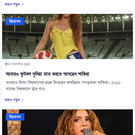
আরও পড়ুন
বিনোদন
2 months ago
আবারও ফুটবল দুনিয়া মাত করতে আসছেন শাকিরা
আবারও ফিফা বিশ্বকাপের মঞ্চে ফিরছেন কলম্বিয়ান পপতারকা শাকিরা। ২০১০
সালের বিশ্বকাপে তাঁর গাও...
আরও পড়ুন
বিনোদন