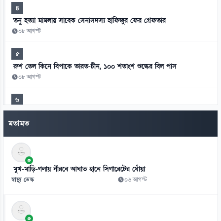
৪
তনু হত্যা মামলায় সাবেক সেনাসদস্য হাফিজুর ফের গ্রেফতার
০৮ আগস্ট
৫
রুশ তেল কিনে বিপাকে ভারত-চীন, ১০০ শতাংশ শুল্কের বিল পাস
০৮ আগস্ট
৬
৫৪ রানে অলআউট বাংলাদেশ, ইনিংস ব্যবধানে লজ্জার হার
মতামত
০৮ আগস্ট
৭
অটোরিকশায় বাসের ধাক্কা, প্রাণ গেল দুজনের
মুখ-মাড়ি-গলায় নীরবে আঘাত হানে সিগারেটের ধোঁয়া
০৮ আগস্ট
স্বাস্থ্য ডেস্ক
০৬ আগস্ট
৮
গণঅভ্যুত্থানের সঙ্গে প্রথম বেইমানি করেছেন ডা. শফিকুর রহমান: রাশেদ খান
০৮ আগস্ট