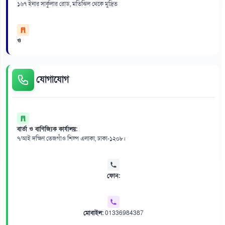
১৬৭ ইনার সার্কুলার রোড, মতিঝিল থেকে মুদ্রিত
ও
যোগাযোগ
বার্তা ও বাণিজ্যিক কার্যালয়:
৭/আই দক্ষিণ তেজগাঁও শিল্প এলাকা, ঢাকা-১২০৮।
ফোন:
মোবাইল:
01336984387