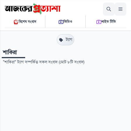
শনিবার, ০৮ আগস্ট ২০২৬
বিশেষ সংবাদ
ভিডিও
লাইভ টিভি
০৯:২৯:১৮ এ.এম.
THE DAILY AJKER PROTTASHA
ট্যাগ
শাকিরা
"শাকিরা" ট্যাগ সম্পর্কিত সকল সংবাদ (মোট ৮টি সংবাদ)