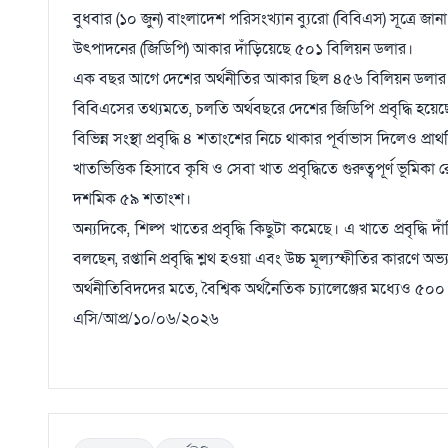
বুধবার (১০ জুন) বাংলাদেশ পরিসংখ্যান ব্যুরো (বিবিএস) সূত্রে জ
উৎপাদনের (জিডিপি) আকার দাঁড়িয়েছে ৫০১ বিলিয়ন ডলার।
এক বছর আগে দেশের অর্থনীতির আকার ছিল ৪৫৬ বিলিয়ন ডলার। 
বিবিএসের তথ্যমতে, চলতি অর্থবছরে দেশের জিডিপি প্রবৃদ্ধি 
বিভিন্ন সংস্থা প্রবৃদ্ধি ৪ শতাংশের নিচে থাকার পূর্বাভাস দিলেও প্
খাতভিত্তিক হিসাবে কৃষি ও সেবা খাত প্রবৃদ্ধিতে গুরুত্বপূর্ণ ভূ
দশমিক ৫৯ শতাংশ।
অন্যদিকে, শিল্প খাতের প্রবৃদ্ধি কিছুটা কমেছে। এ খাতে প্রবৃদ
বলছেন, রপ্তানি প্রবৃদ্ধি শ্লথ হওয়া এবং উচ্চ মূল্যস্ফীতির কারণে অভ
অর্থনীতিবিদদের মতে, বৈশ্বিক অর্থনৈতিক চ্যালেঞ্জের মধ্যেও ৫০
এসি/আপ্র/১০/০৬/২০২৬