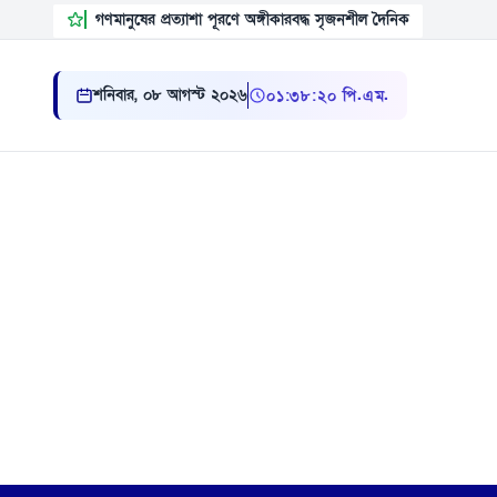
গণমানুষের প্রত্যাশা পূরণে অঙ্গীকারবদ্ধ সৃজনশীল দৈনিক
শনিবার, ০৮ আগস্ট ২০২৬
০১ ৩৮ ২১ পি.এম.