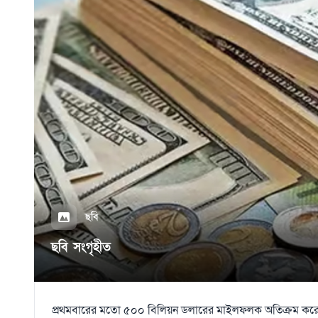
ছবি
ছবি সংগৃহীত
প্রথমবারের মতো ৫০০ বিলিয়ন ডলারের মাইলফলক অতিক্রম করেছ