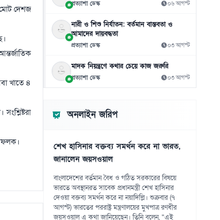
প্রত্যাশা ডেস্ক
০৬ আগস্ট
ের মোট দেশজ
পারেদেসের দিকে নজর ইউরোপের বড় ক্লাবের
১১
নারী ও শিশু নির্যাতন: বর্তমান বাস্তবতা ও
০৮ আগস্ট
আমাদের দায়বদ্ধতা
ে।
প্রত্যাশা ডেস্ক
০৩ আগস্ট
এবার ওয়ানডেতে রাশিদের ৬ উইকেট
১২
ন্তর্জাতিক
০৮ আগস্ট
মাদক নিয়ন্ত্রণে কথার চেয়ে কাজ জরুরি
প্রত্যাশা ডেস্ক
০৩ আগস্ট
বাংলাদেশের ব্যাটিং বিপর্যয়ে কোচ হতাশ আউটের
সেবা খাতে ৪
১৩
ধরন নিয়ে
০৮ আগস্ট
সংশ্লিষ্টরা
অনলাইন জরিপ
ফ্যাসিবাদবিরোধী জাতীয় ঐক্য বজায় রাখার আহ্বান
১৪
স্বরাষ্ট্রমন্ত্রীর
াইলফলক।
০৮ আগস্ট
শেখ হাসিনার বক্তব্য সমর্থন করে না ভারত,
জানালেন জয়সওয়াল
অনন্যার সাজে নতুন রূপ পেল ঐতিহ্যবাহী শাড়ি
১৫
০৮ আগস্ট
বাংলাদেশের বর্তমান বৈধ ও গঠিত সরকারের বিষয়ে
ভারতে অবস্থানরত সাবেক প্রধানমন্ত্রী শেখ হাসিনার
দেওয়া বক্তব্য সমর্থন করে না নয়াদিল্লি। শুক্রবার (৭
আগস্ট) ভারতের পররাষ্ট্র মন্ত্রণালয়ের মুখপাত্র রণধীর
জয়সওয়াল এ কথা জানিয়েছেন। তিনি বলেন, “এই