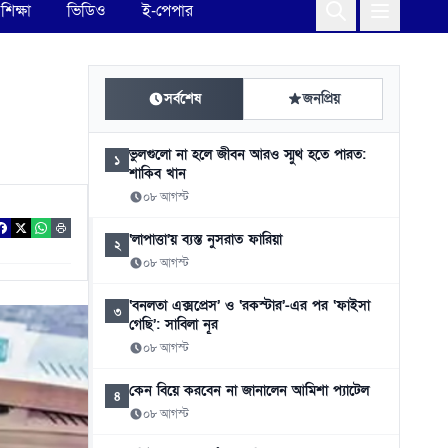
শিক্ষা
ভিডিও
ই-পেপার
সর্বশেষ
জনপ্রিয়
ভুলগুলো না হলে জীবন আরও স্মুথ হতে পারত:
১
শাকিব খান
০৮ আগস্ট
‘লাপাত্তা’য় ব্যস্ত নুসরাত ফারিয়া
২
০৮ আগস্ট
‘বনলতা এক্সপ্রেস’ ও ‘রকস্টার’-এর পর ‘ফাইসা
৩
গেছি’: সাবিলা নূর
০৮ আগস্ট
কেন বিয়ে করবেন না জানালেন আমিশা প্যাটেল
৪
০৮ আগস্ট