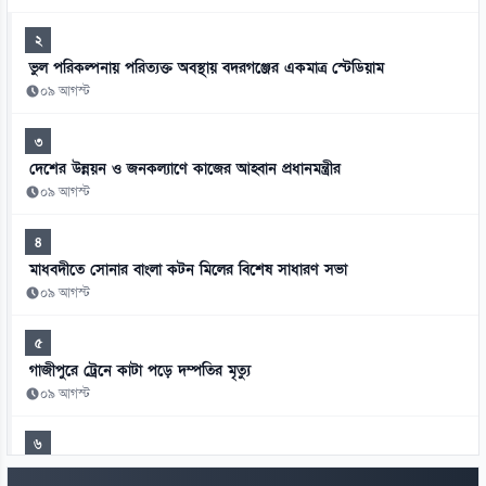
২
ভুল পরিকল্পনায় পরিত্যক্ত অবস্থায় বদরগঞ্জের একমাত্র স্টেডিয়াম
০৯ আগস্ট
৩
দেশের উন্নয়ন ও জনকল্যাণে কাজের আহ্বান প্রধানমন্ত্রীর
০৯ আগস্ট
৪
মাধবদীতে সোনার বাংলা কটন মিলের বিশেষ সাধারণ সভা
০৯ আগস্ট
৫
গাজীপুরে ট্রেনে কাটা পড়ে দম্পতির মৃত্যু
০৯ আগস্ট
৬
রোমে বিমানের ফ্লাইট বিপর্যয়, টার্মিনালে ২৮ ঘণ্টা দুর্ভোগ যাত্রীদের