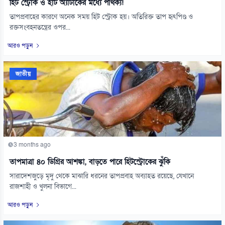
হিট স্ট্রোক ও হার্ট অ্যাটাকের মধ্যে পার্থক্য!
তাপপ্রবাহের কারণে অনেক সময় হিট স্ট্রোক হয়। অতিরিক্ত তাপ হৃৎপিণ্ড ও
রক্তসংবহনতন্ত্রের ওপর...
আরও পড়ুন
জাতীয়
3 months ago
তাপমাত্রা ৪০ ডিগ্রির আশঙ্কা, বাড়তে পারে হিটস্ট্রোকের ঝুঁকি
সারাদেশজুড়ে মৃদু থেকে মাঝারি ধরনের তাপপ্রবাহ অব্যাহত রয়েছে, যেখানে
রাজশাহী ও খুলনা বিভাগে...
আরও পড়ুন