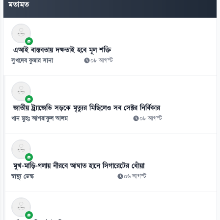
মতামত
০৯ আগস্ট
৭
প্রধানমন্ত্রী চট্টগ্রাম সফরে যাচ্ছেন আজ, প্রস্তুত সাত ভেন্যু
এআই বাস্তবতায় দক্ষতাই হবে মূল শক্তি
০৯ আগস্ট
সুখদেব কুমার সানা
০৮ আগস্ট
৮
জ্বালানি-বিদ্যুৎ অস্থিতিশীল করতে চক্র সক্রিয়:চিকিৎসক সমাবেশে প্রধানমন্ত্রী
০৯ আগস্ট
জাতীয় ট্র্যাজেডি সড়কে মৃত্যুর মিছিলেও সব সেক্টর নির্বিকার
খান মুহঃ আশরাফুল আলম
০৮ আগস্ট
মুখ-মাড়ি-গলায় নীরবে আঘাত হানে সিগারেটের ধোঁয়া
স্বাস্থ্য ডেস্ক
০৬ আগস্ট