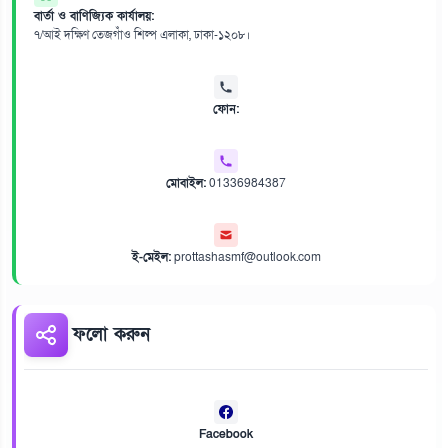
বার্তা ও বাণিজ্যিক কার্যালয়:
৭/আই দক্ষিণ তেজগাঁও শিল্প এলাকা, ঢাকা-১২০৮।
ফোন:
মোবাইল:
01336984387
ই-মেইল:
prottashasmf@outlook.com
ফলো করুন
Facebook