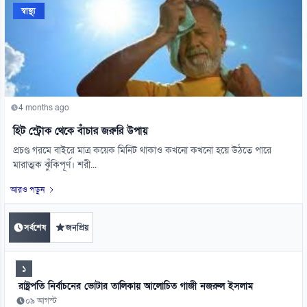
স্বাস্থ্য
4 months ago
হিট স্ট্রোক থেকে বাঁচার জরুরি উপায়
প্রচণ্ড গরমে বাইরে মাত্র কয়েক মিনিট থাকাও কখনো কখনো হয়ে উঠতে পারে
মারাত্মক ঝুঁকিপূর্ণ। শরী...
আরও পড়ুন
সর্বশেষ
জনপ্রিয়
১
রাষ্ট্রপতি নির্বাচনের ভোটার তালিকায় আলোচিত গাজী নজরুল ইসলাম
০৯ আগস্ট