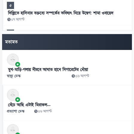
৫
দিল্লিতে হাসিনার বক্তব্যে সম্পর্কের ভবিষ্যৎ নিয়ে উদ্বেগ: শামা ওবায়েদ
০৭ আগস্ট
৬
মানবতাবিরোধী অপরাধের খসড়া তদন্তে জাফর ইকবালসহ চারজনের নাম
মতামত
০৭ আগস্ট
৭
চার বিভাগ ও মন্ত্রণালয়ে নতুন সচিব নিয়োগ ও পদায়ন
মুখ-মাড়ি-গলায় নীরবে আঘাত হানে সিগারেটের ধোঁয়া
০৬ আগস্ট
স্বাস্থ্য ডেস্ক
০৬ আগস্ট
৮
স্কুলে ভর্তিতে প্রথম শ্রেণি লটারিতে ও দ্বিতীয় থেকে নবম পর্যন্ত দিতে হবে
পরীক্ষা
বেঁচে আছি এটাই মিরাকল...
০৬ আগস্ট
প্রত্যাশা ডেস্ক
০৬ আগস্ট