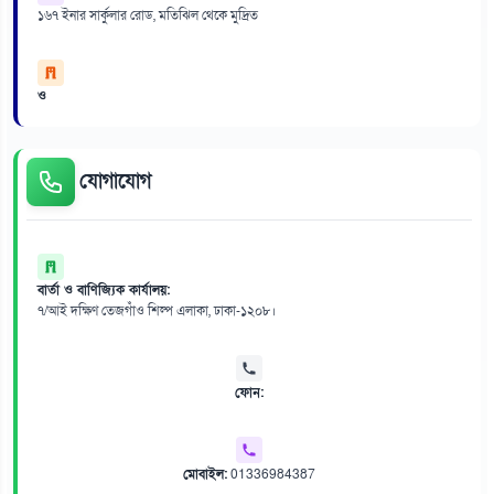
১৬৭ ইনার সার্কুলার রোড, মতিঝিল থেকে মুদ্রিত
ও
যোগাযোগ
বার্তা ও বাণিজ্যিক কার্যালয়:
৭/আই দক্ষিণ তেজগাঁও শিল্প এলাকা, ঢাকা-১২০৮।
ফোন:
মোবাইল:
01336984387