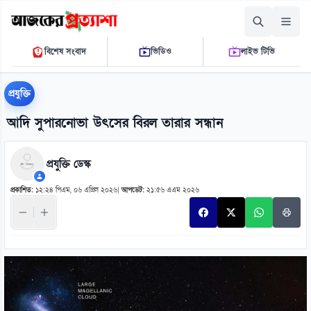
শুক্রবার, ০৭ আগস্ট ২০২৬
বিশেষ সংবাদ
ভিডিও
লাইভ টিভি
০২:২৭:১৮ পি.এম.
THE DAILY AJKER PROTTASHA
প্রযুক্তি
আদি সুপারনোভা উৎসের বিরল তারার সন্ধান
প্রযুক্তি ডেস্ক
প্রকাশিত:
১২:২৪ পিএম, ০৬ এপ্রিল ২০২৬
|
আপডেট:
২১:৫৬ এএম ২০২৬