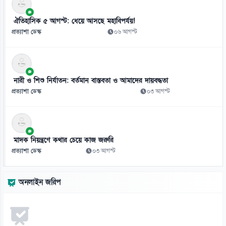
১০
ঐতিহাসিক ৫ আগস্ট: ধেয়ে আসছে মহাবিপর্যয়!
গোপন ছবি পাঠানোর অভিযোগে ইবি শিক্ষার্থী সাময়িক বহিষ্কার
প্রত্যাশা ডেস্ক
০৬ আগস্ট
০৭ আগস্ট
১১
বিমানে ঘুমন্ত নারীকে যৌন হয়রানি, পাকিস্তানি যুবকের ৩ বছরের কারাদণ্ড
নারী ও শিশু নির্যাতন: বর্তমান বাস্তবতা ও আমাদের দায়বদ্ধতা
০৭ আগস্ট
প্রত্যাশা ডেস্ক
০৩ আগস্ট
১২
৭৫ হাজার অবসরপ্রাপ্ত শিক্ষক-কর্মচারীর জন্য বড় সুখবর
০৭ আগস্ট
মাদক নিয়ন্ত্রণে কথার চেয়ে কাজ জরুরি
প্রত্যাশা ডেস্ক
০৩ আগস্ট
১৩
মিস ওয়ার্ল্ডের মঞ্চে বাংলাদেশের প্রতিনিধি সামানজার
অনলাইন জরিপ
০৭ আগস্ট
১৪
আদালতের রায় উপেক্ষা করে ট্রাম্পের নতুন নাগরিকত্ব আদেশ