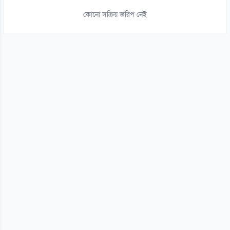
০৭ আগস্ট
কোনো সক্রিয় জরিপ নেই
১৫
থাইল্যান্ডের স্কুলে কিশোরের এলোপাতাড়ি গুলি, নিহত অন্তত ৭
০৭ আগস্ট