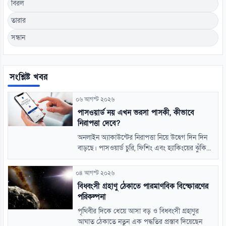
বিরল
তারার
সন্ধান
সংশ্লিষ্ট খবর
০৬ আগস্ট ২০২৬
পাসওয়ার্ড নয় এখন ভরসা পাসকী, কীভাবে
নিরাপত্তা দেবে?
অনলাইন অ্যাকাউন্টের নিরাপত্তা নিয়ে উদ্বেগ দিন দিন
বাড়ছে। পাসওয়ার্ড চুরি, ফিশিং এবং হ্যাকিংয়ের ঝুঁকি...
০৪ আগস্ট ২০২৬
বিধ্বংসী গ্রহাণু ঠেকাতে পারমাণবিক বিস্ফোরণের
পরিকল্পনা
পৃথিবীর দিকে ধেয়ে আসা বড় ও বিধ্বংসী গ্রহাণুর
আঘাত ঠেকাতে নতুন এক পদ্ধতির প্রস্তাব দিয়েছেন