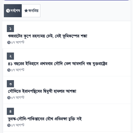
সর্বশেষ
জনপ্রিয়
১
গুজরাটের কূপে রহস্যময় ঢেউ, নেই ভূমিকম্পের শঙ্কা
০৭ আগস্ট
২
৪১ বছরের ইতিহাসে প্রথমবার সৌদি তেল আমদানি বন্ধ যুক্তরাষ্ট্রের
০৭ আগস্ট
৩
সৌদিতে ইরানপন্থিদের দ্বিমুখী হামলার আশঙ্কা
০৭ আগস্ট
৪
তুরস্ক-সৌদি-পাকিস্তানের যৌথ প্রতিরক্ষা চুক্তি সই
০৭ আগস্ট