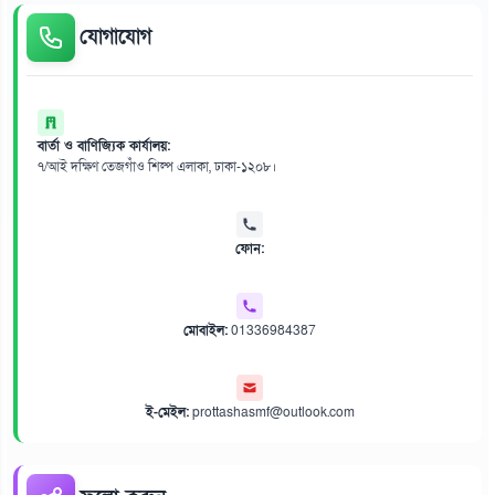
যোগাযোগ
বার্তা ও বাণিজ্যিক কার্যালয়:
৭/আই দক্ষিণ তেজগাঁও শিল্প এলাকা, ঢাকা-১২০৮।
ফোন:
মোবাইল:
01336984387
ই-মেইল:
prottashasmf@outlook.com