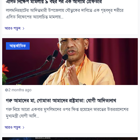
এসিড নিক্ষেপ মামলায় ৯ বছর পর এক আসামি গ্রেফতার
লালমনিরহাটের আদিতমারী উপজেলায় যৌতুকের দাবিতে এক গৃহবধূর শরীরে
এসিড নিক্ষেপের আলোচিত মামলায়...
আরও পড়ুন
আন্তর্জাতিক
2 months ago
গরু আমাদের মা, গোমাতা আমাদের রাষ্ট্রমাতা: যোগী আদিত্যনাথ
গরু নিয়ে আরো একবার মুসলিমদের ওপর ক্ষিপ্ত হয়েছেন ভারতের উত্তরপ্রদেশের
মুখ্যমন্ত্রী যোগী আদি...
আরও পড়ুন