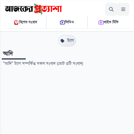
শুক্রবার, ০৭ আগস্ট ২০২৬
বিশেষ সংবাদ
ভিডিও
লাইভ টিভি
০৪:৪৪:০০ এ.এম.
THE DAILY AJKER PROTTASHA
ট্যাগ
আদি
"আদি" ট্যাগ সম্পর্কিত সকল সংবাদ (মোট ৩টি সংবাদ)