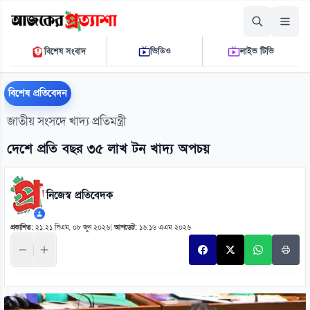
রোববার, ০৯ আগস্ট ২০২৬
বিশেষ সংবাদ
ভিডিও
লাইভ টিভি
০৮ ১৬ ৫৩ পি.এম.
THE DAILY AJKER PROTTASHA
বিশেষ প্রতিবেদন
জাতীয় সংসদে খাদ্য প্রতিমন্ত্রী
দেশে প্রতি বছর ৩৫ লাখ টন খাদ্য অপচয়
নিজেস্ব প্রতিবেদক
প্রকাশিত:
২১:২১ পিএম, ০৮ জুন ২০২৬
|
আপডেট:
১৬:১৬ এএম ২০২৬