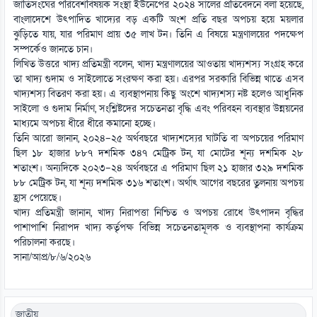
জাতিসংঘের পরিবেশবিষয়ক সংস্থা ইউনেপের ২০২৪ সালের প্রতিবেদনে বলা হয়েছে,
বাংলাদেশে উৎপাদিত খাদ্যের বড় একটি অংশ প্রতি বছর অপচয় হয়ে ময়লার
ঝুড়িতে যায়, যার পরিমাণ প্রায় ৩৫ লাখ টন। তিনি এ বিষয়ে মন্ত্রণালয়ের পদক্ষেপ
সম্পর্কেও জানতে চান।
লিখিত উত্তরে খাদ্য প্রতিমন্ত্রী বলেন, খাদ্য মন্ত্রণালয়ের আওতায় খাদ্যশস্য সংগ্রহ করে
তা খাদ্য গুদাম ও সাইলোতে সংরক্ষণ করা হয়। এরপর সরকারি বিভিন্ন খাতে এসব
খাদ্যশস্য বিতরণ করা হয়। এ ব্যবস্থাপনায় কিছু অংশে খাদ্যশস্য নষ্ট হলেও আধুনিক
সাইলো ও গুদাম নির্মাণ, সংশ্লিষ্টদের সচেতনতা বৃদ্ধি এবং পরিবহন ব্যবস্থার উন্নয়নের
মাধ্যমে অপচয় ধীরে ধীরে কমানো হচ্ছে।
তিনি আরো জানান, ২০২৪–২৫ অর্থবছরে খাদ্যশস্যের ঘাটতি বা অপচয়ের পরিমাণ
ছিল ১৮ হাজার ৮৮৭ দশমিক ৩৪৭ মেট্রিক টন, যা মোটের শূন্য দশমিক ২৮
শতাংশ। অন্যদিকে ২০২৩–২৪ অর্থবছরে এ পরিমাণ ছিল ২১ হাজার ৩২৯ দশমিক
৮৮ মেট্রিক টন, যা শূন্য দশমিক ৩১৬ শতাংশ। অর্থাৎ আগের বছরের তুলনায় অপচয়
হ্রাস পেয়েছে।
খাদ্য প্রতিমন্ত্রী জানান, খাদ্য নিরাপত্তা নিশ্চিত ও অপচয় রোধে উৎপাদন বৃদ্ধির
পাশাপাশি নিরাপদ খাদ্য কর্তৃপক্ষ বিভিন্ন সচেতনতামূলক ও ব্যবস্থাপনা কার্যক্রম
পরিচালনা করছে।
সানা/আপ্র/৮/৬/২০২৬
জাতীয়