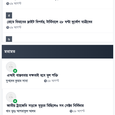
০৯ আগস্ট
৫
রোমে বিমানের ফ্লাইট বিপর্যয়, টার্মিনালে ২৮ ঘণ্টা দুর্ভোগ যাত্রীদের
০৯ আগস্ট
৬
প্রধানমন্ত্রী চট্টগ্রাম সফরে যাচ্ছেন আজ, প্রস্তুত সাত ভেন্যু
মতামত
০৯ আগস্ট
৭
জ্বালানি-বিদ্যুৎ অস্থিতিশীল করতে চক্র সক্রিয়:চিকিৎসক সমাবেশে প্রধানমন্ত্রী
এআই বাস্তবতায় দক্ষতাই হবে মূল শক্তি
০৯ আগস্ট
সুখদেব কুমার সানা
০৮ আগস্ট
৮
ভবন নির্মাণে তিন পক্ষের যোগসাজশেই অনিয়ম
০৮ আগস্ট
জাতীয় ট্র্যাজেডি সড়কে মৃত্যুর মিছিলেও সব সেক্টর নির্বিকার
৯
খান মুহঃ আশরাফুল আলম
০৮ আগস্ট