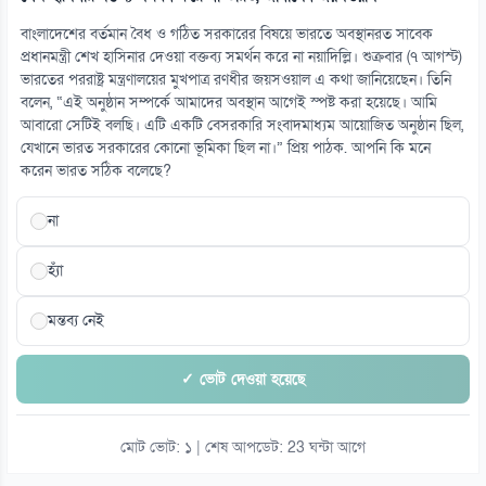
১৪
সাভারে বিএনপি নেতাকে হত্যার হুমকি, ব্যাগে গুলি-কাফন
বাংলাদেশের বর্তমান বৈধ ও গঠিত সরকারের বিষয়ে ভারতে অবস্থানরত সাবেক
০৮ আগস্ট
প্রধানমন্ত্রী শেখ হাসিনার দেওয়া বক্তব্য সমর্থন করে না নয়াদিল্লি। শুক্রবার (৭ আগস্ট)
ভারতের পররাষ্ট্র মন্ত্রণালয়ের মুখপাত্র রণধীর জয়সওয়াল এ কথা জানিয়েছেন। তিনি
বলেন, “এই অনুষ্ঠান সম্পর্কে আমাদের অবস্থান আগেই স্পষ্ট করা হয়েছে। আমি
১৫
আবারো সেটিই বলছি। এটি একটি বেসরকারি সংবাদমাধ্যম আয়োজিত অনুষ্ঠান ছিল,
সাড়ে ৬ বছরে মোটরসাইকেল দুর্ঘটনায় নিহত ১৫৭১২
যেখানে ভারত সরকারের কোনো ভূমিকা ছিল না।” প্রিয় পাঠক. আপনি কি মনে
০৮ আগস্ট
করেন ভারত সঠিক বলেছে?
না
হ্যাঁ
মন্তব্য নেই
✓ ভোট দেওয়া হয়েছে
মোট ভোট: ১ | শেষ আপডেট: 23 ঘন্টা আগে