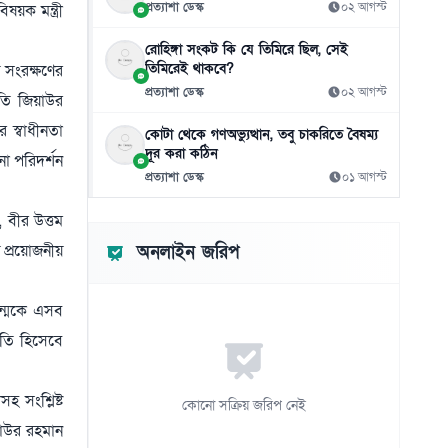
প্রত্যাশা ডেস্ক
০২ আগস্ট
ষয়ক মন্ত্রী
০৬ আগস্ট
রোহিঙ্গা সংকট কি যে তিমিরে ছিল, সেই
নানি-দাদিদের ঘরোয়া রূপচর্চায় ফিরতে পারে
১১
তিমিরেই থাকবে?
তি সংরক্ষণের
ত্বকের প্রাকৃতিক উজ্জ্বলতা
প্রত্যাশা ডেস্ক
০২ আগস্ট
০৬ আগস্ট
রপতি জিয়াউর
 স্বাধীনতা
কোটা থেকে গণঅভ্যুত্থান, তবু চাকরিতে বৈষম্য
এসি-ফ্রিজ ব্যবহারের ভুলেই বাড়ে বিদ্যুৎ বিল,
১২
দূর করা কঠিন
যেভাবে সাশ্রয় করবেন
না পরিদর্শন
প্রত্যাশা ডেস্ক
০১ আগস্ট
০৬ আগস্ট
 বীর উত্তম
দেশের ৪ বিভাগে ভারী বৃষ্টিপাতের সতর্কতা
১৩
০৬ আগস্ট
লয় প্রয়োজনীয়
অনলাইন জরিপ
বাংলাদেশি কর্মীদের আকামা নিয়ে বড় সুখবর দিল
১৪
সৌদি সরকার
রজন্মকে এসব
০৬ আগস্ট
তি হিসেবে
বিশ্ববাজারে কমলো তেলের দাম
১৫
০৬ আগস্ট
 সংশ্লিষ্ট
কোনো সক্রিয় জরিপ নেই
িয়াউর রহমান