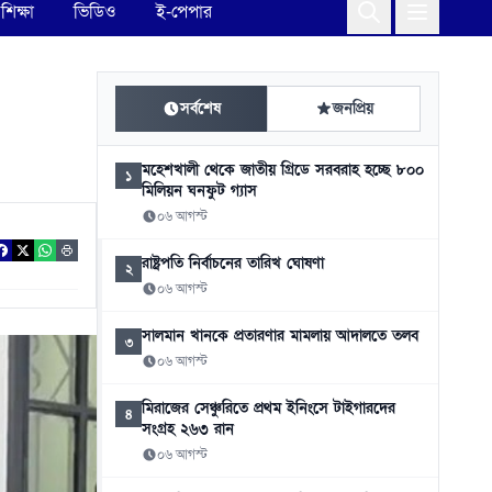
শিক্ষা
ভিডিও
ই-পেপার
সর্বশেষ
জনপ্রিয়
মহেশখালী থেকে জাতীয় গ্রিডে সরবরাহ হচ্ছে ৮০০
১
মিলিয়ন ঘনফুট গ্যাস
০৬ আগস্ট
রাষ্ট্রপতি নির্বাচনের তারিখ ঘোষণা
২
০৬ আগস্ট
সালমান খানকে প্রতারণার মামলায় আদালতে তলব
৩
০৬ আগস্ট
মিরাজের সেঞ্চুরিতে প্রথম ইনিংসে টাইগারদের
৪
সংগ্রহ ২৬৩ রান
০৬ আগস্ট