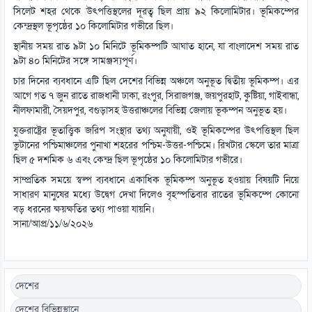
সিলেট শহর থেকে উৎপত্তিস্থলের দূরত্ব ছিল প্রায় ৯২ কিলোমিটার। ভূমিকম্পের
কেন্দ্রস্থল ভূপৃষ্ঠের ১০ কিলোমিটার গভীরে ছিল।
স্থানীয় সময় রাত ৯টা ১০ মিনিটে ভূমিকম্পটি আঘাত হানে, যা বাংলাদেশ সময় রাত
৯টা ৪০ মিনিটের সঙ্গে সামঞ্জস্যপূর্ণ।
চার দিনের ব্যবধানে এটি ছিল দেশের বিভিন্ন অঞ্চলে অনুভূত দ্বিতীয় ভূমিকম্প। এর
আগে গত ৭ জুন রাতে রাজধানী ঢাকা, রংপুর, সিরাজগঞ্জ, জয়পুরহাট, কুষ্টিয়া, গাইবান্ধা,
নীলফামারী, সৈয়দপুর, বগুড়াসহ উত্তরাঞ্চলের বিভিন্ন জেলায় ভূকম্পন অনুভূত হয়।
যুক্তরাষ্ট্রের ভূতাত্ত্বিক জরিপ সংস্থার তথ্য অনুযায়ী, ওই ভূমিকম্পের উৎপত্তিস্থল ছিল
ভুটানের পশ্চিমাঞ্চলের পুনাখা শহরের পশ্চিম-উত্তর-পশ্চিমে। রিখটার স্কেলে তার মাত্রা
ছিল ৫ দশমিক ৬ এবং কেন্দ্র ছিল ভূপৃষ্ঠের ১০ কিলোমিটার গভীরে।
সাম্প্রতিক সময়ে স্বল্প ব্যবধানে একাধিক ভূমিকম্প অনুভূত হওয়ায় বিষয়টি নিয়ে
সাধারণ মানুষের মধ্যে উদ্বেগ দেখা দিলেও বৃহস্পতিবার রাতের ভূমিকম্পে কোনো
বড় ধরনের ক্ষয়ক্ষতির তথ্য পাওয়া যায়নি।
সানা/আপ্র/১১/৬/২০২৬
দেশের
দেশের বিভিন্নস্থানে