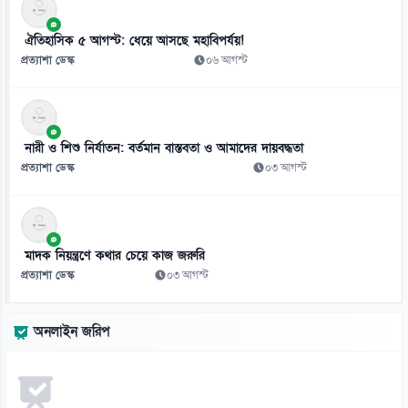
০৬ আগস্ট
ঐতিহাসিক ৫ আগস্ট: ধেয়ে আসছে মহাবিপর্যয়!
১০
প্রত্যাশা ডেস্ক
০৬ আগস্ট
সাংবাদিকদের ওপর নতুন করে দমন-পীড়ন শুরু করেছে পাকিস্তান: নিউ ইয়র্ক
টাইমস
০৬ আগস্ট
নারী ও শিশু নির্যাতন: বর্তমান বাস্তবতা ও আমাদের দায়বদ্ধতা
১১
প্রত্যাশা ডেস্ক
০৩ আগস্ট
যুক্তরাষ্ট্রের গোলাবারুদের ঘাটতি নেই, তথ্য ফাঁসকারীদের জেলে ঢোকানো হবে:
ট্রাম্প
০৬ আগস্ট
মাদক নিয়ন্ত্রণে কথার চেয়ে কাজ জরুরি
১২
প্রত্যাশা ডেস্ক
০৩ আগস্ট
আলাউদ্দিন আলীর স্মরণে কন্যার ব্যতিক্রমী আয়োজনের ডাক
০৬ আগস্ট
অনলাইন জরিপ
১৩
তিন দিনে ছয় সিনেমা, দেখা যাবে বিনামূল্যে
০৬ আগস্ট