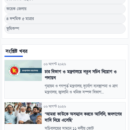
কয়েক জেলায়
৪ দশমিক ৫ মাত্রার
ভূমিকম্প
সংশ্লিষ্ট খবর
০৬ আগস্ট ২০২৬
চার বিভাগ ও মন্ত্রণালয়ে নতুন সচিব নিয়োগ ও
পদায়ন
গৃহায়ন ও গণপূর্ত মন্ত্রণালয়, দুর্যোগ ব্যবস্থাপনা ও ত্রাণ
মন্ত্রণালয়, জ্বালানি ও খনিজ সম্পদ বিভাগ...
০৬ আগস্ট ২০২৬
‘আমরা কাউকে অসম্মান করতে আসিনি, জনগণের
দাবি নিয়ে এসেছি’
সচিবালয়ের সামনে ১১ দলীয় জোট