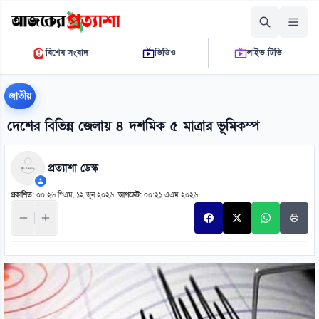
শুক্রবার, ০৭ আগস্ট ২০২৬
বিশেষ সংবাদ
ভিডিও
লাইভ টিভি
০৬ ২২ ৩১ পি.এম.
THE DAILY AJKER PROTTASHA
জাতীয়
দেশের বিভিন্ন জেলায় ৪ দশমিক ৫ মাত্রার ভূমিকম্প
প্রত্যাশা ডেস্ক
প্রকাশিত:
০০:২৬ পিএম, ১২ জুন ২০২৬
|
আপডেট:
০০:২১ এএম ২০২৬