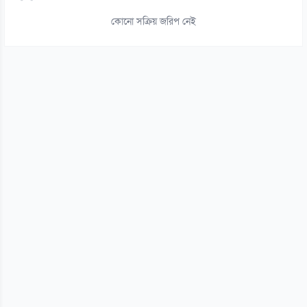
১৪
কোনো সক্রিয় জরিপ নেই
আট বছর পর ফিরছেন প্রীতি, জানালেন বিরতির কারণ
০৬ আগস্ট
১৫
নিলামে উঠছে অভিনেতা রাজপাল যাদবের বাড়ি
০৬ আগস্ট