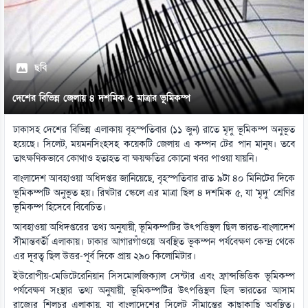
ছবি
দেশের বিভিন্ন জেলায় ৪ দশমিক ৫ মাত্রার ভূমিকম্প
ঢাকাসহ দেশের বিভিন্ন এলাকায় বৃহস্পতিবার (১১ জুন) রাতে মৃদু ভূমিকম্প অনুভূত
হয়েছে। সিলেট, ময়মনসিংহসহ কয়েকটি জেলায় এ কম্পন টের পান মানুষ। তবে
তাৎক্ষণিকভাবে কোথাও হতাহত বা ক্ষয়ক্ষতির কোনো খবর পাওয়া যায়নি।
বাংলাদেশ আবহাওয়া অধিদপ্তর জানিয়েছে, বৃহস্পতিবার রাত ৯টা ৪০ মিনিটের দিকে
ভূমিকম্পটি অনুভূত হয়। রিখটার স্কেলে এর মাত্রা ছিল ৪ দশমিক ৫, যা ‘মৃদু’ শ্রেণির
ভূমিকম্প হিসেবে বিবেচিত।
আবহাওয়া অধিদপ্তরের তথ্য অনুযায়ী, ভূমিকম্পটির উৎপত্তিস্থল ছিল ভারত-বাংলাদেশ
সীমান্তবর্তী এলাকায়। ঢাকার আগারগাঁওয়ে অবস্থিত ভূকম্পন পর্যবেক্ষণ কেন্দ্র থেকে
এর দূরত্ব ছিল উত্তর-পূর্ব দিকে প্রায় ২৯০ কিলোমিটার।
ইউরোপীয়-মেডিটেরেনিয়ান সিসমোলজিক্যাল সেন্টার এবং ফ্রান্সভিত্তিক ভূমিকম্প
পর্যবেক্ষণ সংস্থার তথ্য অনুযায়ী, ভূমিকম্পটির উৎপত্তিস্থল ছিল ভারতের আসাম
রাজ্যের শিলচর এলাকায়, যা বাংলাদেশের সিলেট সীমান্তের কাছাকাছি অবস্থিত।