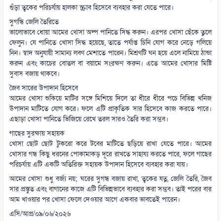
গুঁড়া ত্বকের পরিচর্যায় হালকা স্ক্রাব হিসেবে ব্যবহার করা যেতে পারে।
সুগন্ধি জেলি তৈরিতে
ভালোভাবে ধোয়া আমের খোসা অল্প পানিতে সিদ্ধ করুন। এরপর খোসা ছেঁকে তুলে
ফেলুন। যে পানিতে খোসা সিদ্ধ হয়েছে, তাতে পর্যাপ্ত চিনি যোগ করে নেড়ে গলিয়ে
নিন। স্বাদ অনুযায়ী সামান্য লবণ মেশাতে পারেন। মিশ্রণটি ঘন হয়ে এলে নামিয়ে ঠান্ডা
করুন এবং কাচের বোতল বা বয়ামে সংরক্ষণ করুন। এতে আমের খোসার মিষ্টি
সুবাস বজায় থাকবে।
জৈব সারের উপাদান হিসেবে
আমের খোসা শুকিয়ে মাটির সঙ্গে মিশিয়ে দিলে তা ধীরে ধীরে পচে বিভিন্ন খনিজ
উপাদান মাটিতে যোগ করে। ফলে এটি প্রাকৃতিক সার হিসেবে কাজ করতে পারে।
এছাড়া খোসা পানিতে ভিজিয়ে রেখে তরল সারও তৈরি করা সম্ভব।
গাছের সুরক্ষায় সহায়ক
খোসা ছোট ছোট টুকরো করে টবের মাটিতে ছড়িয়ে রাখা যেতে পারে। আমের
খোসার গন্ধ কিছু ধরনের পোকামাকড় দূরে রাখতে সাহায্য করতে পারে, ফলে গাছের
পরিচর্যায় এটি একটি অতিরিক্ত সহায়ক উপাদান হিসেবে ব্যবহার করা যায়।
আমের খোসা শুধু বর্জ্য নয়; ঘরের সুগন্ধ বজায় রাখা, ত্বকের যত্ন, জেলি তৈরি, জৈব
সার প্রস্তুত এবং বাগানের কাজে এটি বিভিন্নভাবে ব্যবহার করা সম্ভব। তাই পরের বার
আম খাওয়ার পর খোসা ফেলে দেওয়ার আগে একবার ভাবতেই পারেন।
এসি/আপ্র/০৯/০৬/২০২৬