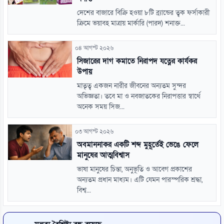
দেশের বাজারে বিক্রি হওয়া ৮টি ব্র্যান্ডের ত্বক ফর্সাকারী
ক্রিমে ভয়াবহ মাত্রায় মার্কারি (পারদ) শনাক্ত...
০৪ আগস্ট ২০২৬
সিজারের দাগ কমাতে নিরাপদ যত্নের কার্যকর
উপায়
মাতৃত্ব একজন নারীর জীবনের অন্যতম সুন্দর
অভিজ্ঞতা। তবে মা ও নবজাতকের নিরাপত্তার স্বার্থে
অনেক সময় সিজ...
০৩ আগস্ট ২০২৬
অবমাননাকর একটি শব্দ মুহূর্তেই ভেঙে ফেলে
মানুষের আত্মবিশ্বাস
ভাষা মানুষের চিন্তা, অনুভূতি ও আবেগ প্রকাশের
অন্যতম প্রধান মাধ্যম। এটি যেমন পারস্পরিক শ্রদ্ধা,
বিশ্ব...