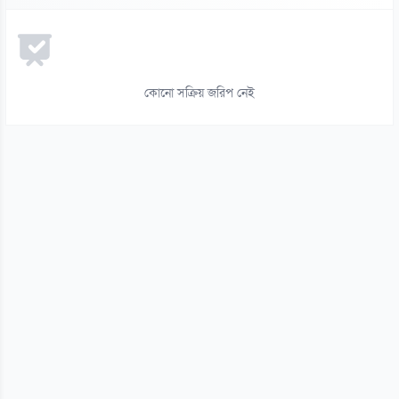
রুশ বাহিনীর রাতভর ড্রোন-ক্ষেপণাস্ত্র হামলায় কিয়েভে নিহত ১৭
০৬ আগস্ট
১৪
ইয়েমেনে সামরিক শিবিরে ভয়াবহ হামলা, নিহত ৩০
কোনো সক্রিয় জরিপ নেই
০৬ আগস্ট
১৫
থাইল্যান্ড সফরে মিয়ানমারের মিন অং হ্লাইং
০৬ আগস্ট