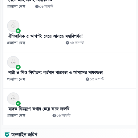
০৬ আগস্ট
প্রত্যাশা ডেস্ক
০৬ আগস্ট
৯
দরপত্র ছাড়াই বিআরটিসির চার্জিং স্টেশন ও অবকাঠামো নির্মাণের সিদ্ধান্ত
০৬ আগস্ট
ঐতিহাসিক ৫ আগস্ট: ধেয়ে আসছে মহাবিপর্যয়!
প্রত্যাশা ডেস্ক
০৬ আগস্ট
১০
জামিনে থাকা তনু হত্যার আসামি হাফিজুরকে আত্মসমর্পণের নির্দেশ
০৬ আগস্ট
নারী ও শিশু নির্যাতন: বর্তমান বাস্তবতা ও আমাদের দায়বদ্ধতা
১১
প্রত্যাশা ডেস্ক
০৩ আগস্ট
পাসওয়ার্ড নয় এখন ভরসা পাসকী, কীভাবে নিরাপত্তা দেবে?
০৬ আগস্ট
১২
মাদক নিয়ন্ত্রণে কথার চেয়ে কাজ জরুরি
ভিনিসিয়ুসকে ‘হুমকি’ দিয়ে সুর নরম রিয়ালের, আর্সেনালের নতুন প্রস্তাব
প্রত্যাশা ডেস্ক
০৩ আগস্ট
০৬ আগস্ট
১৩
অনলাইন জরিপ