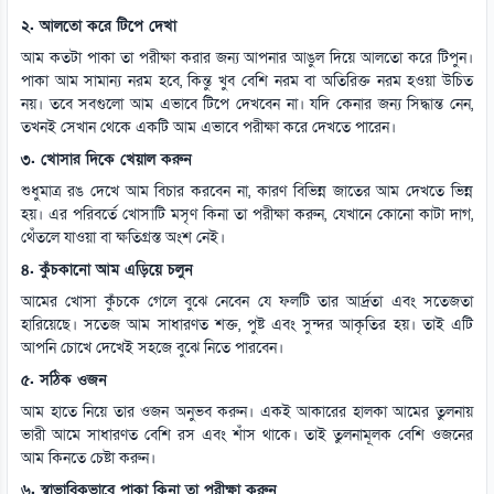
২. আলতো করে টিপে দেখা
আম কতটা পাকা তা পরীক্ষা করার জন্য আপনার আঙুল দিয়ে আলতো করে টিপুন।
পাকা আম সামান্য নরম হবে, কিন্তু খুব বেশি নরম বা অতিরিক্ত নরম হওয়া উচিত
নয়। তবে সবগুলো আম এভাবে টিপে দেখবেন না। যদি কেনার জন্য সিদ্ধান্ত নেন,
তখনই সেখান থেকে একটি আম এভাবে পরীক্ষা করে দেখতে পারেন।
৩. খোসার দিকে খেয়াল করুন
শুধুমাত্র রঙ দেখে আম বিচার করবেন না, কারণ বিভিন্ন জাতের আম দেখতে ভিন্ন
হয়। এর পরিবর্তে খোসাটি মসৃণ কিনা তা পরীক্ষা করুন, যেখানে কোনো কাটা দাগ,
থেঁতলে যাওয়া বা ক্ষতিগ্রস্ত অংশ নেই।
৪. কুঁচকানো আম এড়িয়ে চলুন
আমের খোসা কুঁচকে গেলে বুঝে নেবেন যে ফলটি তার আর্দ্রতা এবং সতেজতা
হারিয়েছে। সতেজ আম সাধারণত শক্ত, পুষ্ট এবং সুন্দর আকৃতির হয়। তাই এটি
আপনি চোখে দেখেই সহজে বুঝে নিতে পারবেন।
৫. সঠিক ওজন
আম হাতে নিয়ে তার ওজন অনুভব করুন। একই আকারের হালকা আমের তুলনায়
ভারী আমে সাধারণত বেশি রস এবং শাঁস থাকে। তাই তুলনামূলক বেশি ওজনের
আম কিনতে চেষ্টা করুন।
৬. স্বাভাবিকভাবে পাকা কিনা তা পরীক্ষা করুন