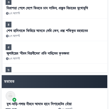
৩
নিরাপত্তা পেলে দেশে ফিরতে চান সাকিব, প্রস্তুত বিচারের মুখোমুখি
০৭ আগস্ট
৪
শেখ হাসিনাকে ফিরিয়ে আনতে দেরি কেন, প্রশ্ন শফিকুর রহমানের
০৭ আগস্ট
৫
জুলাইয়ের ‘নীরব বিপ্লবীদের’ প্রতি নাহিদের কৃতজ্ঞতা
০৭ আগস্ট
৬
এআইয়ের প্রভাবে উন্নত দেশে চাকরি হারানোর ঝুঁকি বেশি
মতামত
০৭ আগস্ট
৭
গুজরাটের কূপে রহস্যময় ঢেউ, নেই ভূমিকম্পের শঙ্কা
মুখ-মাড়ি-গলায় নীরবে আঘাত হানে সিগারেটের ধোঁয়া
০৭ আগস্ট