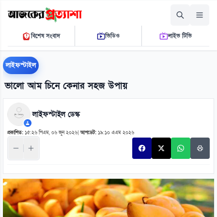
শুক্রবার, ০৭ আগস্ট ২০২৬
বিশেষ সংবাদ
ভিডিও
লাইভ টিভি
০৫:২৭:৫০ পি.এম.
THE DAILY AJKER PROTTASHA
লাইফস্টাইল
ভালো আম চিনে কেনার সহজ উপায়
লাইফস্টাইল ডেস্ক
প্রকাশিত:
১৫:২৬ পিএম, ০৬ জুন ২০২৬
|
আপডেট:
১৯:১০ এএম ২০২৬