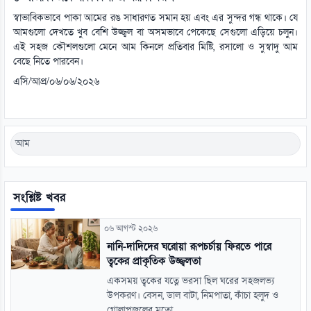
স্বাভাবিকভাবে পাকা আমের রঙ সাধারণত সমান হয় এবং এর সুন্দর গন্ধ থাকে। যে
আমগুলো দেখতে খুব বেশি উজ্জ্বল বা অসমভাবে পেকেছে সেগুলো এড়িয়ে চলুন।
এই সহজ কৌশলগুলো মেনে আম কিনলে প্রতিবার মিষ্টি, রসালো ও সুস্বাদু আম
বেছে নিতে পারবেন।
এসি/আপ্র/০৬/০৬/২০২৬
আম
সংশ্লিষ্ট খবর
০৬ আগস্ট ২০২৬
নানি-দাদিদের ঘরোয়া রূপচর্চায় ফিরতে পারে
ত্বকের প্রাকৃতিক উজ্জ্বলতা
একসময় ত্বকের যত্নে ভরসা ছিল ঘরের সহজলভ্য
উপকরণ। বেসন, ডাল বাটা, নিমপাতা, কাঁচা হলুদ ও
গোলাপজলের মতো...